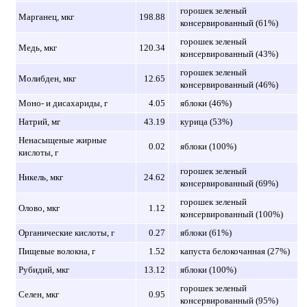
горошек зеленый
Марганец, мкг
198.88
консервированный (61%)
горошек зеленый
Медь, мкг
120.34
консервированный (43%)
горошек зеленый
Молибден, мкг
12.65
консервированный (46%)
Моно- и дисахариды, г
4.05
яблоки (46%)
Натрий, мг
43.19
курица (53%)
Ненасыщеные жирные
0.02
яблоки (100%)
кислоты, г
горошек зеленый
Никель, мкг
24.62
консервированный (69%)
горошек зеленый
Олово, мкг
1.12
консервированный (100%)
Органические кислоты, г
0.27
яблоки (61%)
Пищевые волокна, г
1.52
капуста белокочанная (27%)
Рубидий, мкг
13.12
яблоки (100%)
горошек зеленый
Селен, мкг
0.95
консервированный (95%)