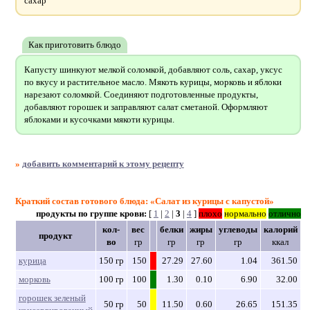
сахар
Как приготовить блюдо
Капусту шинкуют мелкой соломкой, добавляют соль, сахар, уксус
по вкусу и растительное масло. Мякоть курицы, морковь и яблоки
нарезают соломкой. Соединяют подготовленные продукты,
добавляют горошек и заправляют салат сметаной. Оформляют
яблоками и кусочками мякоти курицы.
»
добавить комментарий к этому рецепту
Краткий состав готового блюда: «Салат из курицы с капустой»
продукты по группе крови:
[
1
|
2
|
3
|
4
]
плохо
нормально
отлично
кол-
вес
белки
жиры
углеводы
калорий
продукт
во
гр
гр
гр
гр
ккал
курица
150 гр
150
27.29
27.60
1.04
361.50
морковь
100 гр
100
1.30
0.10
6.90
32.00
горошек зеленый
50 гр
50
11.50
0.60
26.65
151.35