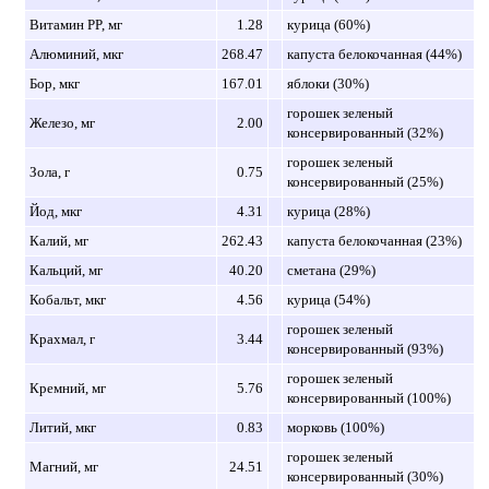
Витамин PP, мг
1.28
курица (60%)
Алюминий, мкг
268.47
капуста белокочанная (44%)
Бор, мкг
167.01
яблоки (30%)
горошек зеленый
Железо, мг
2.00
консервированный (32%)
горошек зеленый
Зола, г
0.75
консервированный (25%)
Йод, мкг
4.31
курица (28%)
Калий, мг
262.43
капуста белокочанная (23%)
Кальций, мг
40.20
сметана (29%)
Кобальт, мкг
4.56
курица (54%)
горошек зеленый
Крахмал, г
3.44
консервированный (93%)
горошек зеленый
Кремний, мг
5.76
консервированный (100%)
Литий, мкг
0.83
морковь (100%)
горошек зеленый
Магний, мг
24.51
консервированный (30%)