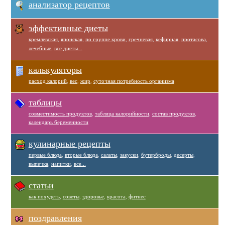
анализатор рецептов
эффективные диеты
кремлевская
,
японская
,
по группе крови
,
гречневая
,
кефирная
,
протасова
,
лечебные
,
все диеты...
калькуляторы
расход калорий
,
вес
,
жир
,
суточная потребность организма
таблицы
совместимость продуктов
,
таблица калорийности
,
состав продуктов
,
календарь беременности
кулинарные рецепты
первые блюда
,
вторые блюда
,
салаты
,
закуски
,
бутерброды
,
десерты
,
выпечка
,
напитки
,
все...
статьи
как похудеть
,
советы
,
здоровье
,
красота
,
фитнес
поздравления