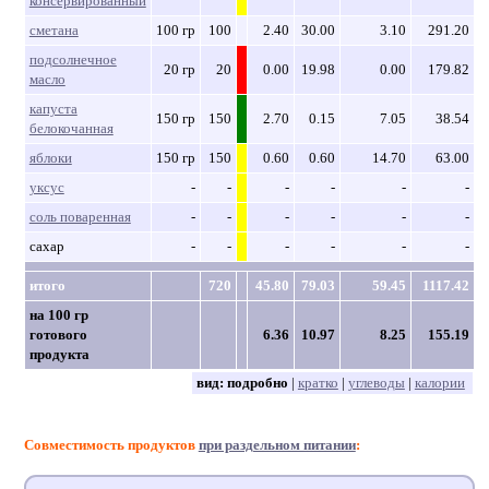
консервированный
сметана
100 гр
100
2.40
30.00
3.10
291.20
подсолнечное
20 гр
20
0.00
19.98
0.00
179.82
масло
капуста
150 гр
150
2.70
0.15
7.05
38.54
белокочанная
яблоки
150 гр
150
0.60
0.60
14.70
63.00
уксус
-
-
-
-
-
-
соль поваренная
-
-
-
-
-
-
сахар
-
-
-
-
-
-
итого
720
45.80
79.03
59.45
1117.42
на 100 гр
готового
6.36
10.97
8.25
155.19
продукта
вид:
подробно
|
кратко
|
углеводы
|
калории
Совместимость продуктов
при раздельном питании
: