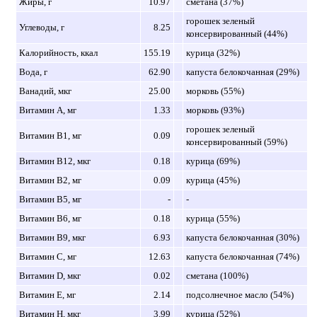
Жиры, г
10.97
сметана (37%)
горошек зеленый
Углеводы, г
8.25
консервированный (44%)
Калорийность, ккал
155.19
курица (32%)
Вода, г
62.90
капуста белокочанная (29%)
Ванадий, мкг
25.00
морковь (55%)
Витамин A, мг
1.33
морковь (93%)
горошек зеленый
Витамин B1, мг
0.09
консервированный (59%)
Витамин B12, мкг
0.18
курица (69%)
Витамин B2, мг
0.09
курица (45%)
Витамин B5, мг
-
-
Витамин B6, мг
0.18
курица (55%)
Витамин B9, мкг
6.93
капуста белокочанная (30%)
Витамин C, мг
12.63
капуста белокочанная (74%)
Витамин D, мкг
0.02
сметана (100%)
Витамин E, мг
2.14
подсолнечное масло (54%)
Витамин H, мкг
3.99
курица (52%)