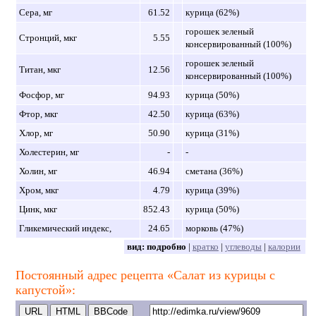
Сера, мг
61.52
курица (62%)
горошек зеленый
Стронций, мкг
5.55
консервированный (100%)
горошек зеленый
Титан, мкг
12.56
консервированный (100%)
Фосфор, мг
94.93
курица (50%)
Фтор, мкг
42.50
курица (63%)
Хлор, мг
50.90
курица (31%)
Холестерин, мг
-
-
Холин, мг
46.94
сметана (36%)
Хром, мкг
4.79
курица (39%)
Цинк, мкг
852.43
курица (50%)
Гликемический индекс,
24.65
морковь (47%)
вид:
подробно
|
кратко
|
углеводы
|
калории
Постоянный адрес рецепта «Салат из курицы с
капустой»: