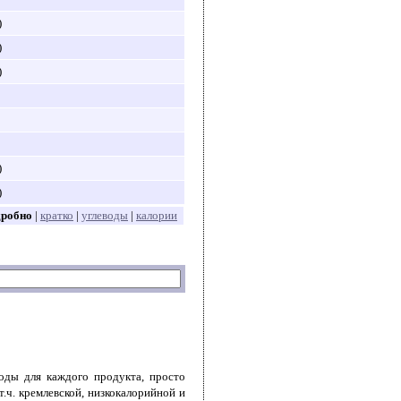
)
)
)
)
)
дробно
|
кратко
|
углеводы
|
калории
воды для каждого продукта, просто
т.ч. кремлевской, низкокалорийной и