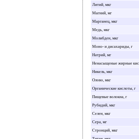
Литий, мкг
Магний, мг
Марганец, мкг
Медь, мкг
Молибден, мкг
Моно- и дисахариды, г
Натрий, мг
Ненасыщеные жирные кисл
Никель, мкг
Олово, мкг
Органические кислоты, г
Пищевые волокна, г
Рубидий, мкг
Селен, мкг
Сера, мг
Стронций, мкг
Титан, мкг