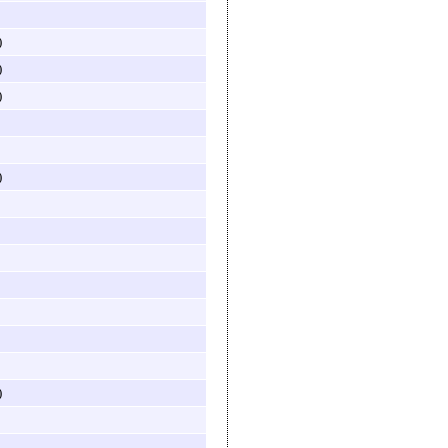
)
)
)
)
)