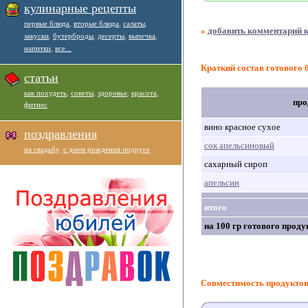
кулинарные рецепты
первые блюда
,
вторые блюда
,
салаты
,
»
добавить комментарий к
закуски
,
бутерброды
,
десерты
,
выпечка
,
напитки
,
все...
Краткий состав готового 
статьи
как похудеть
,
советы
,
здоровье
,
красота
,
про
фитнес
вино красное сухое
поздравления
сок апельсиновый
на свадьбу
,
с днем рождения подруге
сахарный сироп
апельсин
итого
на 100 гр готового проду
Совместимость продукто