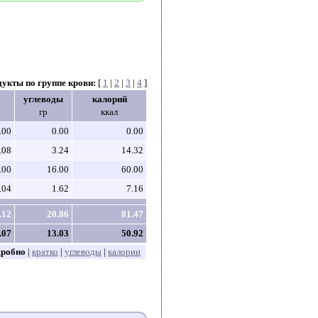
дукты по группе крови:
[
1
|
2
|
3
|
4
]
углеводы
калорий
гр
ккал
.00
0.00
0.00
.08
3.24
14.32
.00
16.00
60.00
.04
1.62
7.16
.12
20.86
81.47
.07
13.03
50.92
дробно
|
кратко
|
углеводы
|
калории