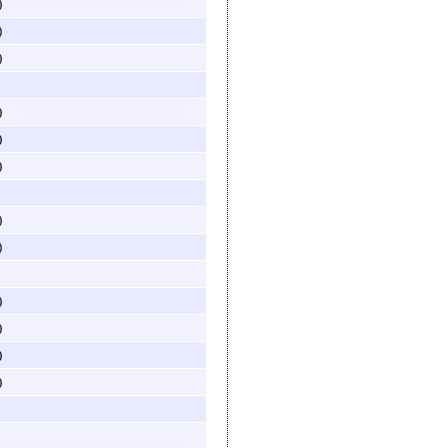
)
)
)
)
)
)
)
)
)
)
)
)