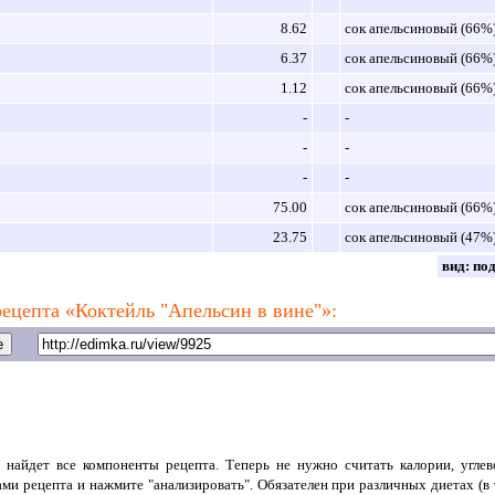
8.62
сок апельсиновый (66%
6.37
сок апельсиновый (66%
1.12
сок апельсиновый (66%
-
-
-
-
-
-
75.00
сок апельсиновый (66%
23.75
сок апельсиновый (47%
вид:
по
ецепта «Коктейль "Апельсин в вине"»:
 найдет все компоненты рецепта. Теперь не нужно считать калории, угле
ами рецепта и нажмите "анализировать". Обязателен при различных диетах (в 