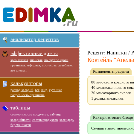
анализатор рецептов
Рецепт: Напитки / 
эффективные диеты
Коктейль "Апельс
кремлевская
,
японская
,
по группе крови
,
гречневая
,
кефирная
,
протасова
,
лечебные
,
все диеты...
Компоненты рецепта
80 мл сухого красного в
калькуляторы
40 мл апельсинового сок
расход калорий
,
вес
,
жир
,
суточная
20 мл сахарного сиропа
потребность организма
1 долька апельсина
таблицы
совместимость продуктов
,
таблица
Как приготовить блюдо
калорийности
,
состав продуктов
,
календарь
беременности
Смешать вино, апельсино