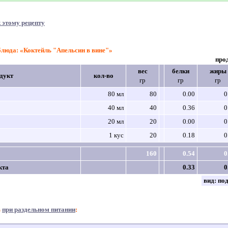
 этому рецепту
блюда: «Коктейль "Апельсин в вине"»
про
вес
белки
жиры
дукт
кол-во
гр
гр
гр
80 мл
80
0.00
0
40 мл
40
0.36
0
20 мл
20
0.00
0
1 кус
20
0.18
0
160
0.54
0
кта
0.33
0
вид:
по
в
при раздельном питании
: