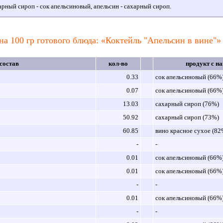
рный сироп - сок апельсиновый, апельсин - сахарный сироп.
на 100 гр готового блюда: «Коктейль "Апельсин в вине"»
состав
кол-во
продукт с н
0.33
сок апельсиновый (66%
0.07
сок апельсиновый (66%
13.03
сахарный сироп (76%)
50.92
сахарный сироп (73%)
60.85
вино красное сухое (82
-
-
0.01
сок апельсиновый (66%
0.01
сок апельсиновый (66%
-
-
0.01
сок апельсиновый (66%
-
-