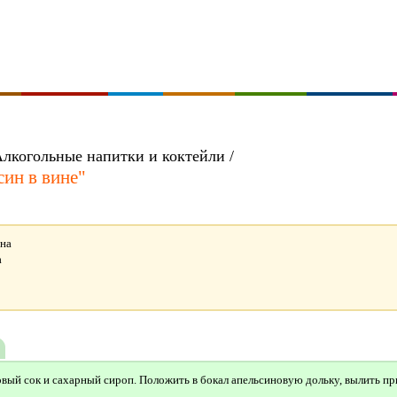
Алкогольные напитки и коктейли /
ин в вине"
ина
а
вый сок и сахарный сироп. Положить в бокал апельсиновую дольку, вылить п