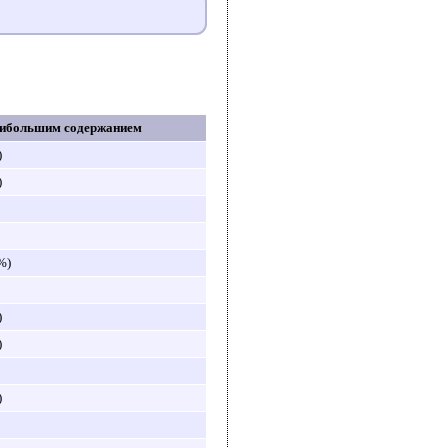
аибольшим содержанием
)
)
%)
)
)
)