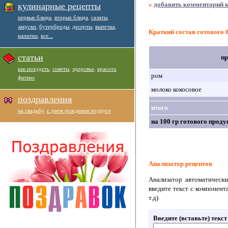
»
добавить комментарий к
кулинарные рецепты
первые блюда
,
вторые блюда
,
салаты
,
закуски
,
бутерброды
,
десерты
,
выпечка
,
Краткий состав готового
напитки
,
все...
статьи
пр
как похудеть
,
советы
,
здоровье
,
красота
,
ром
фитнес
молоко кокосовое
поздравления
итого
на свадьбу
,
с днем рождения подруге
на 100 гр готового проду
Анализатор рецептов
Анализатор автоматически
введите текст с компонент
т.д)
Введите (вставьте) текс