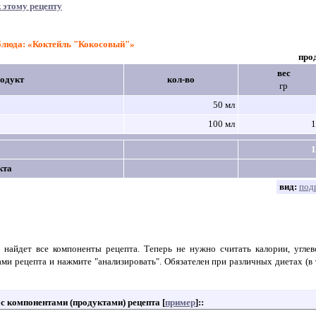
 этому рецепту
 блюда: «Коктейль "Кокосовый"»
про
вес
одукт
кол-во
гр
50 мл
100 мл
1
1
кта
вид:
под
 найдет все компоненты рецепта. Теперь не нужно считать калории, угле
ами рецепта и нажмите "анализировать". Обязателен при различных диетах (в 
т с компонентами (продуктами) рецепта [
пример
]:
: