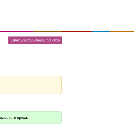
узнать состав своего рецепта
окосового ореха.