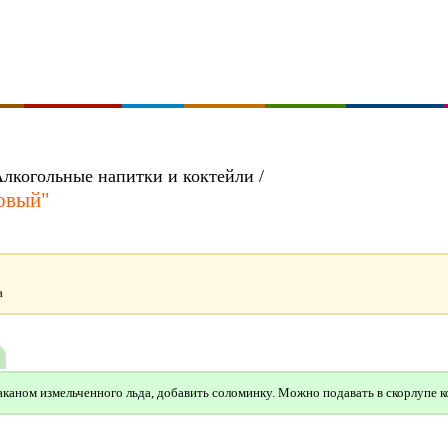
Алкогольные напитки и коктейли /
овый"
а
аканом измельченного льда, добавить соломинку. Можно подавать в скорлупе к