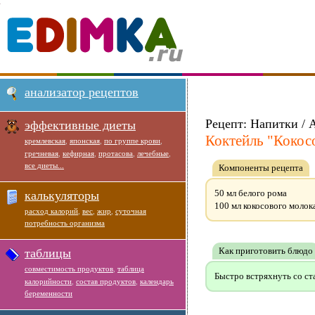
анализатор рецептов
Рецепт: Напитки / 
эффективные диеты
Коктейль "Кокос
кремлевская
,
японская
,
по группе крови
,
гречневая
,
кефирная
,
протасова
,
лечебные
,
все диеты...
Компоненты рецепта
50 мл белого рома
калькуляторы
100 мл кокосового молок
расход калорий
,
вес
,
жир
,
суточная
потребность организма
Как приготовить блюдо
таблицы
совместимость продуктов
,
таблица
Быстро встряхнуть со ст
калорийности
,
состав продуктов
,
календарь
беременности