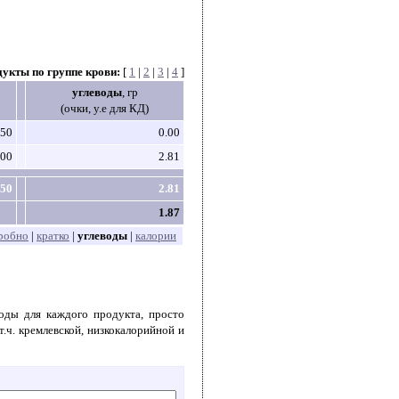
дукты по группе крови:
[
1
|
2
|
3
|
4
]
углеводы
, гр
(очки, у.е для КД)
50
0.00
00
2.81
50
2.81
1.87
робно
|
кратко
|
углеводы
|
калории
воды для каждого продукта, просто
т.ч. кремлевской, низкокалорийной и