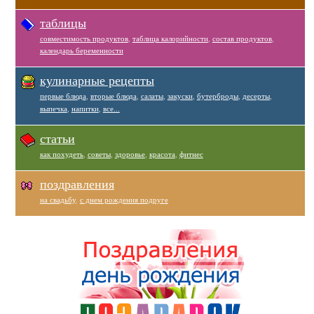
таблицы
совместимость продуктов
,
таблица калорийности
,
состав продуктов
,
календарь беременности
кулинарные рецепты
первые блюда
,
вторые блюда
,
салаты
,
закуски
,
бутерброды
,
десерты
,
выпечка
,
напитки
,
все...
статьи
как похудеть
,
советы
,
здоровье
,
красота
,
фитнес
поздравления
на свадьбу
,
с днем рождения подруге