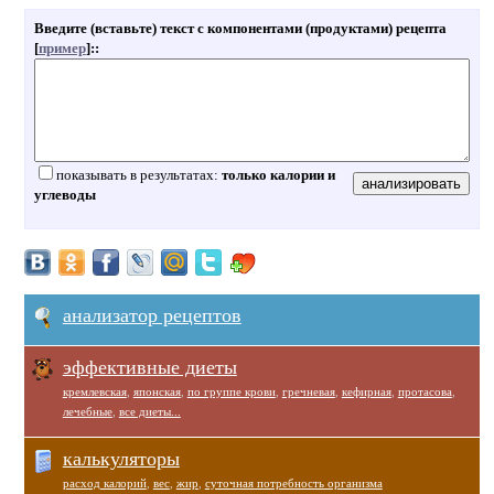
Введите (вставьте) текст с компонентами (продуктами) рецепта
[
пример
]:
:
показывать в результатах:
только калории и
углеводы
анализатор рецептов
эффективные диеты
кремлевская
,
японская
,
по группе крови
,
гречневая
,
кефирная
,
протасова
,
лечебные
,
все диеты...
калькуляторы
расход калорий
,
вес
,
жир
,
суточная потребность организма