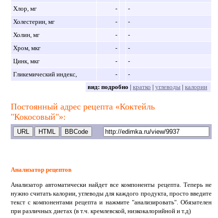
Хлор, мг
-
-
Холестерин, мг
-
-
Холин, мг
-
-
Хром, мкг
-
-
Цинк, мкг
-
-
Гликемический индекс,
-
-
вид:
подробно
|
кратко
|
углеводы
|
калории
Постоянный адрес рецепта «Коктейль
"Кокосовый"»:
Анализатор рецептов
Анализатор автоматически найдет все компоненты рецепта. Теперь не
нужно считать калории, углеводы для каждого продукта, просто введите
текст с компонентами рецепта и нажмите "анализировать". Обязателен
при различных диетах (в т.ч. кремлевской, низкокалорийной и т.д)