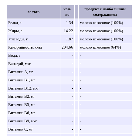
кол-
продукт с наибольшим
состав
во
содержанием
Белки, г
1.34
молоко кокосовое (100%)
Жиры, г
14.22
молоко кокосовое (100%)
Углеводы, г
1.87
молоко кокосовое (100%)
Калорийность, ккал
204.66
молоко кокосовое (64%)
Вода, г
-
-
Ванадий, мкг
-
-
Витамин A, мг
-
-
Витамин B1, мг
-
-
Витамин B12, мкг
-
-
Витамин B2, мг
-
-
Витамин B5, мг
-
-
Витамин B6, мг
-
-
Витамин B9, мкг
-
-
Витамин C, мг
-
-