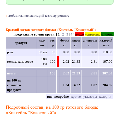
»
добавить комментарий к этому рецепту
Краткий состав готового блюда: «Коктейль "Кокосовый"»
продукты по группе крови:
[
1
|
2
|
3
|
4
]
плохо
нормально
отлично
кол-
вес
белки
жиры
углеводы
калорий
продукт
во
гр
гр
гр
гр
ккал
ром
50 мл
50
0.00
0.00
0.00
110.00
100
молоко кокосовое
100
2.02
21.33
2.81
197.00
мл
итого
150
2.02
21.33
2.81
307.00
на 100 гр
готового
1.34
14.22
1.87
204.66
продукта
вид:
подробно
|
кратко
|
углеводы
|
калории
Подробный состав, на 100 гр готового блюда:
«Коктейль "Кокосовый"»