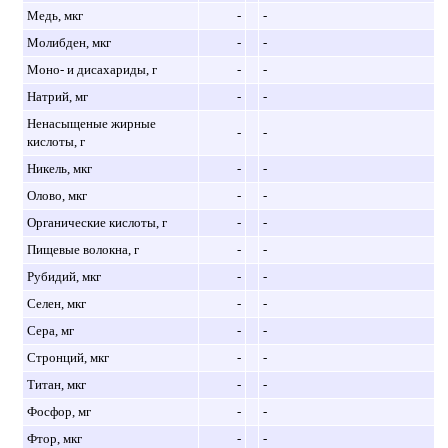
Медь, мкг
-
-
Молибден, мкг
-
-
Моно- и дисахариды, г
-
-
Натрий, мг
-
-
Ненасыщеные жирные
-
-
кислоты, г
Никель, мкг
-
-
Олово, мкг
-
-
Органические кислоты, г
-
-
Пищевые волокна, г
-
-
Рубидий, мкг
-
-
Селен, мкг
-
-
Сера, мг
-
-
Стронций, мкг
-
-
Титан, мкг
-
-
Фосфор, мг
-
-
Фтор, мкг
-
-