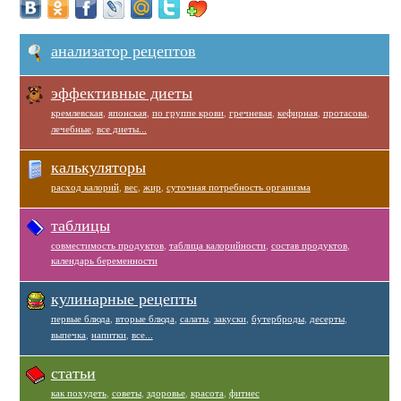
анализатор рецептов
эффективные диеты
кремлевская
,
японская
,
по группе крови
,
гречневая
,
кефирная
,
протасова
,
лечебные
,
все диеты...
калькуляторы
расход калорий
,
вес
,
жир
,
суточная потребность организма
таблицы
совместимость продуктов
,
таблица калорийности
,
состав продуктов
,
календарь беременности
кулинарные рецепты
первые блюда
,
вторые блюда
,
салаты
,
закуски
,
бутерброды
,
десерты
,
выпечка
,
напитки
,
все...
статьи
как похудеть
,
советы
,
здоровье
,
красота
,
фитнес