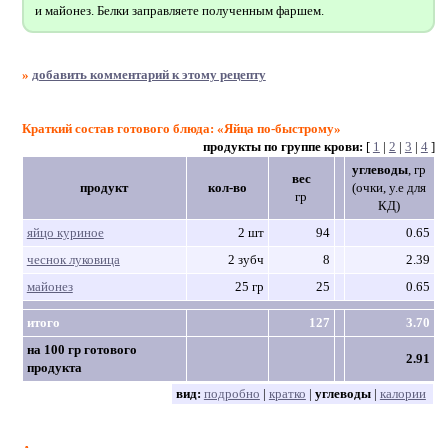
и майонез. Белки заправляете полученным фаршем.
»
добавить комментарий к этому рецепту
Краткий состав готового блюда: «Яйца по-быстрому»
продукты по группе крови:
[
1
|
2
|
3
|
4
]
углеводы
, гр
вес
продукт
кол-во
(очки, у.е для
гр
КД)
яйцо куриное
2 шт
94
0.65
чеснок луковица
2 зубч
8
2.39
майонез
25 гр
25
0.65
итого
127
3.70
на 100 гр готового
2.91
продукта
вид:
подробно
|
кратко
|
углеводы
|
калории