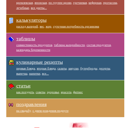
кремлевская
,
японская
,
по группе крови
,
гречневая
,
кефирная
,
протасова
,
лечебные
,
все диеты...
калькуляторы
расход калорий
,
вес
,
жир
,
суточная потребность организма
таблицы
совместимость продуктов
,
таблица калорийности
,
состав продуктов
,
календарь беременности
кулинарные рецепты
первые блюда
,
вторые блюда
,
салаты
,
закуски
,
бутерброды
,
десерты
,
выпечка
,
напитки
,
все...
статьи
как похудеть
,
советы
,
здоровье
,
красота
,
фитнес
поздравления
на свадьбу
,
с днем рождения подруге