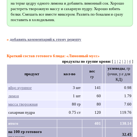
на терке цедру одного лимона и добавить лимонный сок. Хорошо
растереть творожную массу и сахарную пудру. Хорошо взбить
белки. Смешать все вместе миксером. Разлить по бокалам и сразу
поставить в холодильник.
»
добавить комментарий к этому рецепту
Краткий состав готового блюда: «Лимонный мусс»
продукты по группе крови:
[
1
|
2
|
3
|
4
]
углеводы
, гр
вес
продукт
кол-во
(очки, у.е для
гр
КД)
яйцо куриное
3 шт
141
0.98
лимон
1 шт
60
1.79
масса творожная
80 гр
80
7.60
сахарная пудра
0.75 ст
120
119.76
итого
401
130.14
на 100 гр готового
32.45