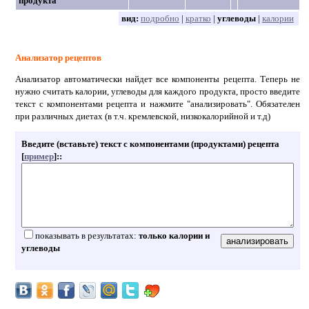
продукта
вид:
подробно
|
кратко
|
углеводы
|
калории
Анализатор рецептов
Анализатор автоматически найдет все компоненты рецепта. Теперь не
нужно считать калории, углеводы для каждого продукта, просто введите
текст с компонентами рецепта и нажмите "анализировать". Обязателен
при различных диетах (в т.ч. кремлевской, низкокалорийной и т.д)
Введите (вставьте) текст с компонентами (продуктами) рецепта
[
пример
]:
:
показывать в результатах:
только калории и
углеводы