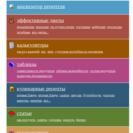
анализатор рецептов
эффективные диеты
кремлевская
,
японская
,
по группе крови
,
гречневая
,
кефирная
,
протасова
,
лечебные
,
все диеты...
калькуляторы
расход калорий
,
вес
,
жир
,
суточная потребность организма
таблицы
совместимость продуктов
,
таблица калорийности
,
состав продуктов
,
календарь беременности
кулинарные рецепты
первые блюда
,
вторые блюда
,
салаты
,
закуски
,
бутерброды
,
десерты
,
выпечка
,
напитки
,
все...
статьи
как похудеть
,
советы
,
здоровье
,
красота
,
фитнес
поздравления