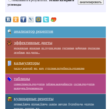
показывать в результатах:
только калории и
углеводы
анализатор рецептов
эффективные диеты
кремлевская
,
японская
,
по группе крови
,
гречневая
,
кефирная
,
протасова
,
лечебные
,
все диеты...
калькуляторы
расход калорий
,
вес
,
жир
,
суточная потребность организма
таблицы
совместимость продуктов
,
таблица калорийности
,
состав продуктов
,
календарь беременности
кулинарные рецепты
первые блюда
,
вторые блюда
,
салаты
,
закуски
,
бутерброды
,
десерты
,
выпечка
,
напитки
,
все...