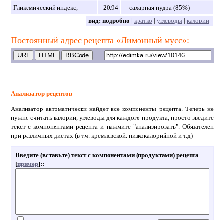
Гликемический индекс,
20.94
сахарная пудра (85%)
вид:
подробно
|
кратко
|
углеводы
|
калории
Постоянный адрес рецепта «Лимонный мусс»:
Анализатор рецептов
Анализатор автоматически найдет все компоненты рецепта. Теперь не
нужно считать калории, углеводы для каждого продукта, просто введите
текст с компонентами рецепта и нажмите "анализировать". Обязателен
при различных диетах (в т.ч. кремлевской, низкокалорийной и т.д)
Введите (вставьте) текст с компонентами (продуктами) рецепта
[
пример
]:
: