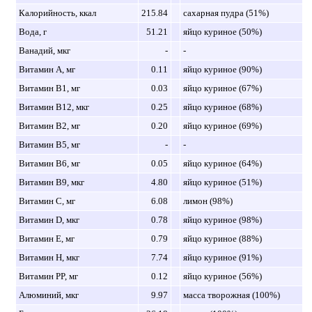
Калорийность, ккал
215.84
сахарная пудра (51%)
Вода, г
51.21
яйцо куриное (50%)
Ванадий, мкг
-
-
Витамин A, мг
0.11
яйцо куриное (90%)
Витамин B1, мг
0.03
яйцо куриное (67%)
Витамин B12, мкг
0.25
яйцо куриное (68%)
Витамин B2, мг
0.20
яйцо куриное (69%)
Витамин B5, мг
-
-
Витамин B6, мг
0.05
яйцо куриное (64%)
Витамин B9, мкг
4.80
яйцо куриное (51%)
Витамин C, мг
6.08
лимон (98%)
Витамин D, мкг
0.78
яйцо куриное (98%)
Витамин E, мг
0.79
яйцо куриное (88%)
Витамин H, мкг
7.74
яйцо куриное (91%)
Витамин PP, мг
0.12
яйцо куриное (56%)
Алюминий, мкг
9.97
масса творожная (100%)