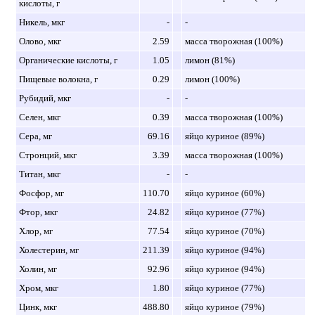
кислоты, г
Никель, мкг
-
-
Олово, мкг
2.59
масса творожная (100%)
Органические кислоты, г
1.05
лимон (81%)
Пищевые волокна, г
0.29
лимон (100%)
Рубидий, мкг
-
-
Селен, мкг
0.39
масса творожная (100%)
Сера, мг
69.16
яйцо куриное (89%)
Стронций, мкг
3.39
масса творожная (100%)
Титан, мкг
-
-
Фосфор, мг
110.70
яйцо куриное (60%)
Фтор, мкг
24.82
яйцо куриное (77%)
Хлор, мг
77.54
яйцо куриное (70%)
Холестерин, мг
211.39
яйцо куриное (94%)
Холин, мг
92.96
яйцо куриное (94%)
Хром, мкг
1.80
яйцо куриное (77%)
Цинк, мкг
488.80
яйцо куриное (79%)