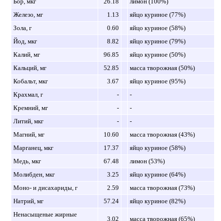
Бор, мкг
26.18
лимон (100%)
Железо, мг
1.13
яйцо куриное (77%)
Зола, г
0.60
яйцо куриное (58%)
Йод, мкг
8.82
яйцо куриное (79%)
Калий, мг
96.85
яйцо куриное (50%)
Кальций, мг
52.85
масса творожная (50%)
Кобальт, мкг
3.67
яйцо куриное (95%)
Крахмал, г
-
-
Кремний, мг
-
-
Литий, мкг
-
-
Магний, мг
10.60
масса творожная (43%)
Марганец, мкг
17.37
яйцо куриное (58%)
Медь, мкг
67.48
лимон (53%)
Молибден, мкг
3.25
яйцо куриное (64%)
Моно- и дисахариды, г
2.59
масса творожная (73%)
Натрий, мг
57.24
яйцо куриное (82%)
Ненасыщеные жирные
3.02
масса творожная (65%)