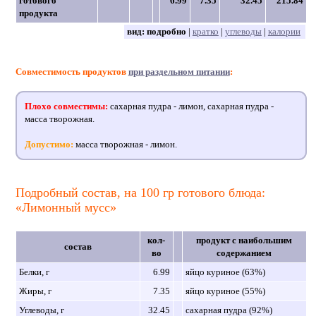
готового
6.99
7.35
32.45
215.84
продукта
вид:
подробно
|
кратко
|
углеводы
|
калории
Совместимость продуктов
при раздельном питании
:
Плохо совместимы:
сахарная пудра - лимон, сахарная пудра -
масса творожная.
Допустимо:
масса творожная - лимон.
Подробный состав, на 100 гр готового блюда:
«Лимонный мусс»
кол-
продукт с наибольшим
состав
во
содержанием
Белки, г
6.99
яйцо куриное (63%)
Жиры, г
7.35
яйцо куриное (55%)
Углеводы, г
32.45
сахарная пудра (92%)