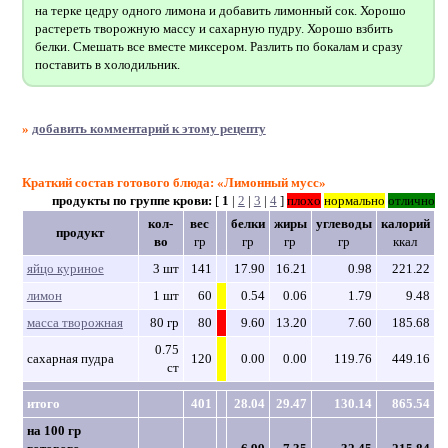
на терке цедру одного лимона и добавить лимонный сок. Хорошо
растереть творожную массу и сахарную пудру. Хорошо взбить
белки. Смешать все вместе миксером. Разлить по бокалам и сразу
поставить в холодильник.
»
добавить комментарий к этому рецепту
Краткий состав готового блюда: «Лимонный мусс»
продукты по группе крови:
[
1
|
2
|
3
|
4
]
плохо
нормально
отлично
кол-
вес
белки
жиры
углеводы
калорий
продукт
во
гр
гр
гр
гр
ккал
яйцо куриное
3 шт
141
17.90
16.21
0.98
221.22
лимон
1 шт
60
0.54
0.06
1.79
9.48
масса творожная
80 гр
80
9.60
13.20
7.60
185.68
0.75
сахарная пудра
120
0.00
0.00
119.76
449.16
ст
итого
401
28.04
29.47
130.14
865.54
на 100 гр