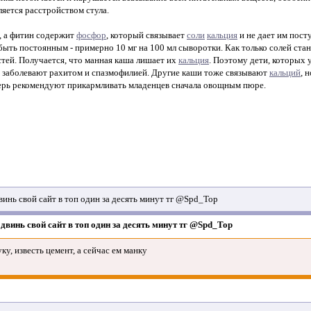
ляется расстройством стула.
, а фитин содержит
фосфор
, который связывает
соли
кальция
и не дает им пост
 быть постоянным - примерно 10 мг на 100 мл сыворотки. Как только солей ст
стей. Получается, что манная каша лишает их
кальция
. Поэтому дети, которых 
ко заболевают рахитом и спазмофилией. Другие каши тоже связывают
кальций
, 
ерь рекомендуют прикармливать младенцев сначала овощным пюре.
винь свой сайт в топ один за десять минут тг @Spd_Top
двинь свой сайт в топ один за десять минут тг @Spd_Top
ку, известь цемент, а сейчас ем манку