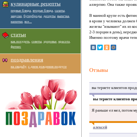
кулинарные рецепты
аллергию. Она также прояв
первые блюда
,
вторые блюда
,
салаты
,
В манной крупе есть фитин
закуски
,
бутерброды
,
десерты
,
выпечка
,
в крови у человека должен
напитки
,
все...
железы "изымают" их из ко
2-3 порции в день), неред
статьи
Именно поэтому врачи теп
как похудеть
,
советы
,
здоровье
,
красота
,
фитнес
поздравления
на свадьбу
,
с днем рождения подруге
Отзывы
вы теряете клиентов прод
вы теряете клиентов про
Я раньше ел мел, потом му
алексей