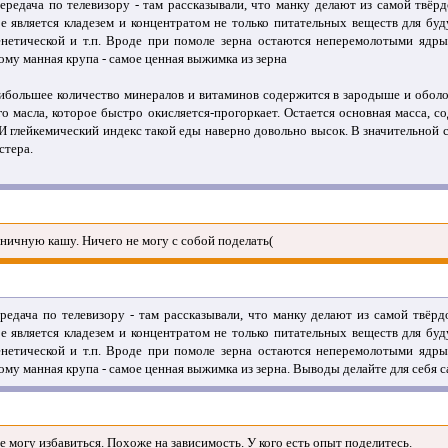
редача по телевизору - там рассказывали, что манку делают из самой твёрд
ое является кладезем и концентратом не только питательных веществ для бу
генетической и т.п. Вроде при помоле зерна остаются неперемолотыми ядр
ому манная крупа - самое ценная выжимка из зерна
аибольшее количество минералов и витаминов содержится в зародыше и оболо
ого масла, которое быстро окисляется-прогоркает. Остается основная масса, 
И глейкемический индекс такой еды наверно довольно высок. В значительной
стера.
ничную кашу. Ничего не могу с собой поделать(
едача по телевизору - там рассказывали, что манку делают из самой твёрд
ое является кладезем и концентратом не только питательных веществ для бу
генетической и т.п. Вроде при помоле зерна остаются неперемолотыми ядр
ому манная крупа - самое ценная выжимка из зерна. Выводы делайте для себя с
е могу избавиться. Похоже на зависимость. У кого есть опыт поделитесь.