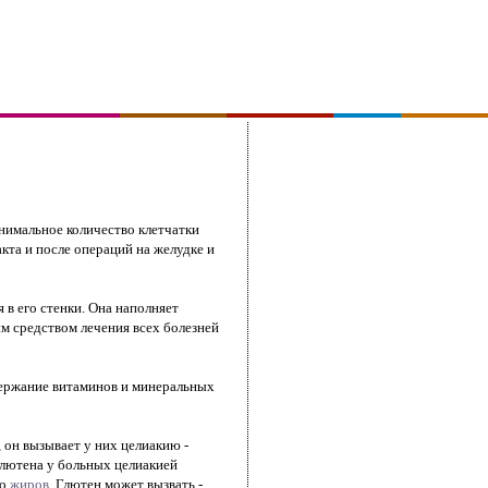
нимальное количество клетчатки
кта и после операций на желудке и
 в его стенки. Она наполняет
им средством лечения всех болезней
держание витаминов и минеральных
 он вызывает у них целиакию -
глютена у больных целиакией
но
жиров
. Глютен может вызвать -