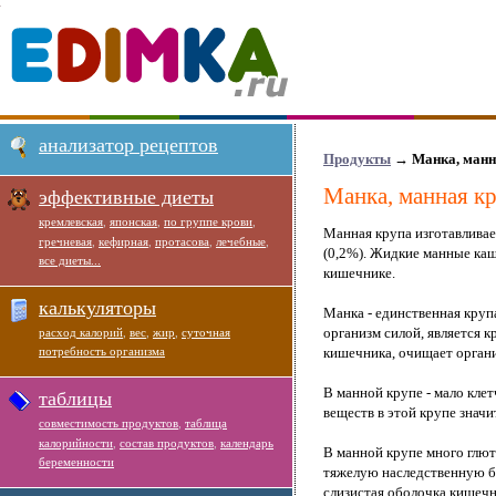
анализатор рецептов
Продукты
→
Манка, манн
Манка, манная к
эффективные диеты
кремлевская
,
японская
,
по группе крови
,
Манная крупа изготавливае
гречневая
,
кефирная
,
протасова
,
лечебные
,
(0,2%). Жидкие манные ка
все диеты...
кишечнике.
калькуляторы
Манка - единственная крупа
организм силой, является 
расход калорий
,
вес
,
жир
,
суточная
потребность организма
кишечника, очищает органи
В манной крупе - мало клет
таблицы
веществ в этой крупе значи
совместимость продуктов
,
таблица
калорийности
,
состав продуктов
,
календарь
В манной крупе много глют
беременности
тяжелую наследственную бо
слизистая оболочка кишечн