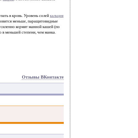
упать в кровь. Уровень солей
кальция
ановится меньше, паращитовидные
усиленно кормят манной кашей (по
но в меньшей степени, чем манка.
Отзывы ВКонтакте