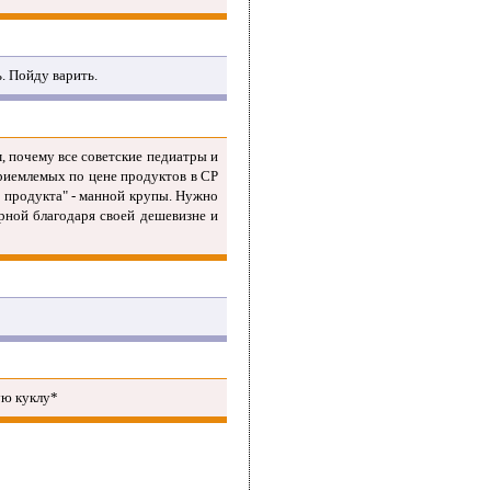
ь. Пойду варить.
м, почему все советские педиатры и
риемлемых по цене продуктов в СР
 продукта" - манной крупы. Нужно
рной благодаря своей дешевизне и
ую куклу*