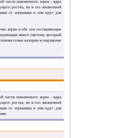
ой части пшеничного зерна - ядра
дущего ростка, но и его жизненной
ышки от зернышка и они идут для
чке зерна и обе эти составляющие
содержащая много глютена, который
 степени голые калории и ощущение
ой части пшеничного зерна - ядра
дущего ростка, но и его жизненной
ышки от зернышка и они идут для
ами.