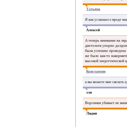
Татьяна
Я как услышал о вреде ман
Алексей
А теперь внимание на экр
диетологи упорно долдон
была успешно проведена 
же было как-то накормит
высокой энергетической ц
Константин
а вы можете мне скозать 
эля
Ворсинки убивает не манк
Лидия