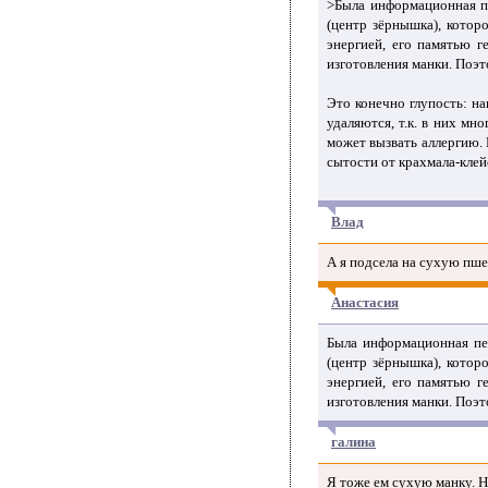
>Была информационная пе
(центр зёрнышка), котор
энергией, его памятью 
изготовления манки. Поэт
Это конечно глупость: н
удаляются, т.к. в них мн
может вызвать аллергию. 
сытости от крахмала-клей
Влад
А я подсела на сухую пше
Анастасия
Была информационная пер
(центр зёрнышка), котор
энергией, его памятью 
изготовления манки. Поэт
галина
Я тоже ем сухую манку. Н