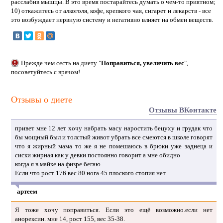
расслабив мышцы. В это время постарайтесь думать о чем-то приятном;
10) откажитесь от алкоголя, кофе, крепкого чая, сигарет и лекарств - все
это возбуждает нервную систему и негативно влияет на обмен веществ.
Прежде чем сесть на диету "
Поправиться, увеличить вес
",
посоветуйтесь с врачом!
Отзывы о диете
Отзывы ВКонтакте
привет мне 12 лет хочу набрать масу наростить бецуху и грудак что
бы мощный был и толстый живот убрать все смеются в школе говорят
что я жирный мама то же я не помешаюсь в брюки уже заднеца и
сиски жирная как у девки постоянно говорит а мне обидно
когда я в майке на физре бегаю
Если что рост 176 вес 80 нога 45 плоского стопия нет
артеем
Я тоже хочу поправиться. Если это ещё возможно.если нет
анорексии. мне 14, рост 155, вес 35-38.