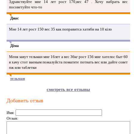
Здравствуйте мне 14 лет рост 170,вес 47 . Хочу набрать вес
посоветуйте что-то
Диас
Мне 14 лет рост 150 вес 35 как поправитса хатяби на 10 кіло
Діма
Меня завут тельман мне 16лет а вес 36кг рост 156 мне хателос быт 60
я хачу стот ваеным пожалуйста помагите потнать вес или дайте совет
пж или таблетки
тельман
смотреть все отзывы
Добавить отзыв
Имя:
Отзыв: