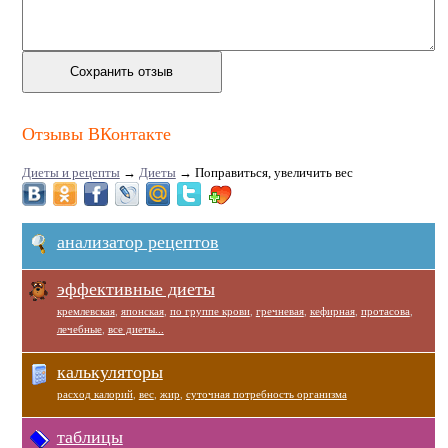
Отзывы ВКонтакте
Диеты и рецепты
→
Диеты
→
Поправиться, увеличить вес
анализатор рецептов
эффективные диеты
кремлевская
,
японская
,
по группе крови
,
гречневая
,
кефирная
,
протасова
,
лечебные
,
все диеты...
калькуляторы
расход калорий
,
вес
,
жир
,
суточная потребность организма
таблицы