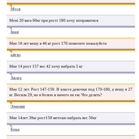
Муся
Мені 20 вага 60кг при рості 180 хочу поправитися
Іван
Мне 16 лет вешу я 46 кг рост 170 помогите пожалуйста
айгиз
Мне 14 рост 157 вес 42 хочу набрать 5 кг
Аялга
Мне 12 лет. Рост 147-150. В классе девочки под 170-180, а вешу я 27
кг. Весила 29, но я болею и ничего не ем. Что делать?
Эмилия
Мне 14лет 39кг рост159 мечтаю набрать вес 56кг
Бека