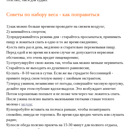
Советы по набору веса - как поправиться
1) как можно больше времени проводите на свежем воздухе;
2) занимайтесь спортом;
3) придерживайтесь режима дня - старайтесь просыпаться, принимать
пищу и ложиться спать в одно и то же время ежедневно;
4) есть пять раз в день, медленно и старательно пережевывая пищу.
Перед едой и во время ни в коем случае не допускается нервозная
обстановка, это очень вредит пищеварению;
5) отрегулируйте свою жизнь так, чтобы как можно меньше нервничать.
Старайтесь не выходить из душевного равновесия;
6) спать - 8-10 часов в сутки. Если же вы страдаете бессонницей -
примите перед сном теплую ванну с хвойным экстрактом;
7) перед ужином, независимо от погоды, совершайте часовую прогулку,
делайте при этом глубокие вдохи-выдохи. Это возбуждает аппетит.
Потом хорошенько поешьте и не позже чем через час ложитесь спать.
После ужина полезно выпить маленькими глотками стакан теплого
молока с
медом
;
8) попробуйте вставать на полчаса раньше, чтобы позавтракать
спокойно, никуда не торопясь. Во время еды вредно читать или слушать
радио;
9) после обеда полезно прилечь на 15-30 минут для полного отдыха,