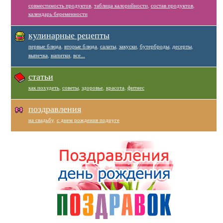
совместимость продуктов
,
таблица калорийности
,
состав продуктов
,
календарь беременности
кулинарные рецепты
первые блюда
,
вторые блюда
,
салаты
,
закуски
,
бутерброды
,
десерты
,
выпечка
,
напитки
,
все...
статьи
как похудеть
,
советы
,
здоровье
,
красота
,
фитнес
поздравления
на свадьбу
,
с днем рождения подруге