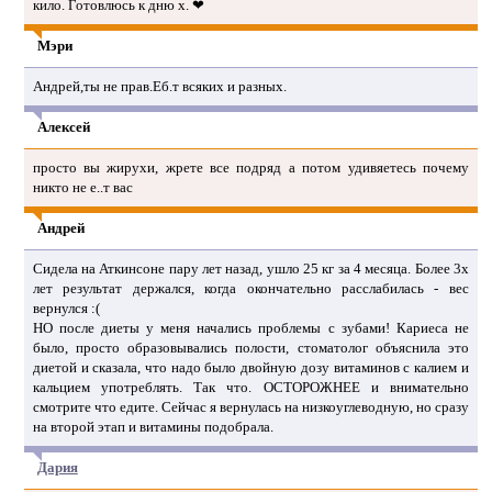
кило. Готовлюсь к дню х. ❤
Мэри
Андрей,ты не прав.Еб.т всяких и разных.
Алексей
просто вы жирухи, жрете все подряд а потом удивяетесь почему
никто не е..т вас
Андрей
Сидела на Аткинсоне пару лет назад, ушло 25 кг за 4 месяца. Более 3х
лет результат держался, когда окончательно расслабилась - вес
вернулся :(
НО после диеты у меня начались проблемы с зубами! Кариеса не
было, просто образовывались полости, стоматолог объяснила это
диетой и сказала, что надо было двойную дозу витаминов с калием и
кальцием употреблять. Так что. ОСТОРОЖНЕЕ и внимательно
смотрите что едите. Сейчас я вернулась на низкоуглеводную, но сразу
на второй этап и витамины подобрала.
Дария