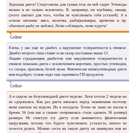
Хорошая диета! Спортсмены для сушки тела на ней сидят. Углеводы
можно и не сильно исключить. Я, например, ем клубнику, овощи,
(этого хватает для того, чтобы не чувствовать себя усталой). А в
основе питания: мясо, молочка, рыба(кальмары, креветки и пр.
обычную рыбу не люблю). Легко соблюдать, легко худеть!
София
Елена, у вас еще не диабет, а нарушение толерантности к глюкозе.
Диабет второго типа ставят если сахар постоянно выше 11.
Людям страдающим диабетом или нарушением толерантности к
глюкозе показана диета с исключением коротких, простых углеводов,
т.е сахара, крахмала, белой муки. Фактически низкоуглеводная диета
вам подойдет, только надо еще оценивать ГИ продуктов.
Софья
А я сидела на безуглеводной диете неделю. Хотя хотела 2 недели но
не сдержалась. Как раз диета началась перед экзаменами поэтому
меня хватило на неделю. Но я похудела. Точно не знаю но влезла в
брюки 34 (так как я сильно поправилась стала одевать 36 размер)
размера. Не советую эту диету если занимаетесь физическими
нагрузками, потому что будете чувствовать усталость, ничего не
хочется делать. Можно сесть на такую диету на каникулах или во