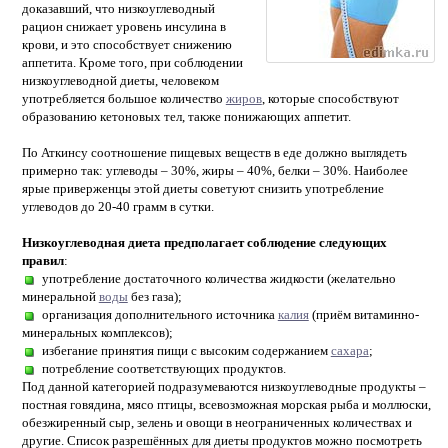
доказавший, что низкоуглеводный
рацион снижает уровень инсулина в
крови, и это способствует снижению
аппетита. Кроме того, при соблюдении
низкоуглеводной диеты, человеком
употребляется большое количество
жиров
, которые способствуют
образованию кетоновых тел, также понижающих аппетит.
По Аткинсу соотношение пищевых веществ в еде должно выглядеть
примерно так: углеводы – 30%, жиры – 40%, белки – 30%. Наиболее
ярые приверженцы этой диеты советуют снизить употребление
углеводов до 20-40 грамм в сутки.
Низкоуглеводная диета предполагает соблюдение следующих
правил
:
употребление достаточного количества жидкости (желательно
минеральной
воды
без газа);
организация дополнительного источника
калия
(приём витаминно-
минеральных комплексов);
избегание принятия пищи с высоким содержанием
сахара
;
потребление соответствующих продуктов.
Под данной категорией подразумеваются низкоуглеводные продукты –
постная говядина, мясо птицы, всевозможная морская рыба и моллюски,
обезжиренный сыр, зелень и овощи в неограниченных количествах и
другие. Список разрешённых для диеты продуктов можно посмотреть