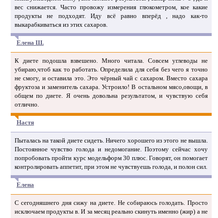
вес снижается. Часто провожу измерения глюкометром, кое какие
продукты не подходят. Иду всё равно вперёд , надо как-то
выкарабкиваться из этих сахаров.
Елена Ш.
К диете подошла взвешено. Много читала. Совсем углеводы не
убираю,чтоб как то работать. Определила для себя без чего я точно
не смогу, и оставила это. Это чёрный чай с сахаром. Вместо сахара
фруктоза и заменитель сахара. Устроило! В остальном мясо,овощи, в
общем по диете. Я очень довольна результатом, и чувствую себя
отлично.
Настя
Пыталась на такой диете сидеть. Ничего хорошего из этого не вышла.
Постоянное чувство голода и недомогание. Поэтому сейчас хочу
попробовать пройти курс модельформ 30 плюс. Говорят, он помогает
контролировать аппетит, при этом не чувствуешь голода, и полон сил.
Елена
С сегодняшнего дня сижу на диете. Не собираюсь голодать. Просто
исключаем продукты в. И за месяц реально скинуть именно (жир) а не