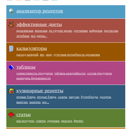
анализатор рецептов
эффективные диеты
кремлевская
,
японская
,
по группе крови
,
гречневая
,
кефирная
,
протасова
,
лечебные
,
все диеты...
калькуляторы
расход калорий
,
вес
,
жир
,
суточная потребность организма
таблицы
совместимость продуктов
,
таблица калорийности
,
состав продуктов
,
календарь беременности
кулинарные рецепты
первые блюда
,
вторые блюда
,
салаты
,
закуски
,
бутерброды
,
десерты
,
выпечка
,
напитки
,
все...
статьи
как похудеть
,
советы
,
здоровье
,
красота
,
фитнес