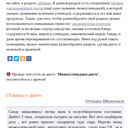
на сайте, в разделе
таблицы
. В данном разделе есть специальная
таблица
для кремлёвской диеты
(ещё одно название низкоуглеводной), в которой
указано граммовые величины углеводов, содержащихся в тех или иных
продуктах. Также, для того, чтобы разнообразить свой рацион, можно
воспользоваться уникальным сервисом -
анализатором рецептов
,
который за несколько секунд определит, сколько в готовом блюде
содержится белков, жиров и углеводов, гликемический индекс блюда, и
даже время переваривания его составляющих. Имея под рукой такого
помощника, можно значительно разнообразить рацион, сделав диету и
полезной и приятной.
Прежде чем сесть на диету "
Низкоуглеводная диета
",
посоветуйтесь с врачом!
Отзывы о диете
Отзывы ВКонтакте
Сахар зашкаливал,с весны жила в полуобморочном состоянии.
Диабет 2 типа , попросила съездить на инсулин. Всё лето подбирали
дозу , всё равно прыгает сахарактер туда сюда. Неделю назад
низкоуглеводной сижу , впечатляют результаты , сахар пока 7-8 , да и