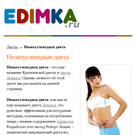
Диеты
→
Низкоуглеводная диета
Низкоуглеводная диета
Низкоуглеводная диета
- это еще
название Кремлевской диеты и
диеты
Аткинса
. Однако, немного об этой
диете мы расскажем на данной
странице.
Низкоуглеводная диета
, или как её
ещё называют диета
Аткинса
, это
довольно эффективная для похудания
методика, основанная на потреблении
пищи с низким содержанием
углеводов
.
Разработал этот метод Роберт Аткинс –
знаменитый американский диетолог,