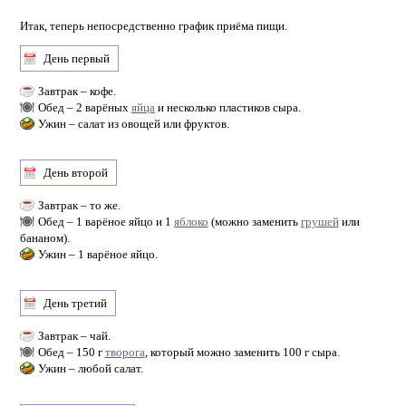
Итак, теперь непосредственно график приёма пищи.
День первый
Завтрак – кофе.
Обед – 2 варёных
яйца
и несколько пластиков сыра.
Ужин – салат из овощей или фруктов.
День второй
Завтрак – то же.
Обед – 1 варёное яйцо и 1
яблоко
(можно заменить
грушей
или
бананом).
Ужин – 1 варёное яйцо.
День третий
Завтрак – чай.
Обед – 150 г
творога
, который можно заменить 100 г сыра.
Ужин – любой салат.