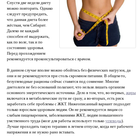
Спустя две недели диету
можно повторить. Однако
следует предупредить,
что данная диета более
жёсткая, чем Сибарит.
Далеко не каждый
способен её выдержать,
как по воле, так и по
состоянию здоровья.
Перед прохождением
рекомендуется проконсультироваться с врачом.
В данном случае вполне можно обойтись без физических нагрузок, да
они и не рекомендуются при столь скромном питании. В общем-то,
безуглеводные рационы сейчас ставятся под сомнение. Многие
диетологи не без оснований полагают, что нельзя лишать организм
основного энергетического источника. Дело в том, что, во-первых,
жиры
включатся в метаболические пути не сразу, а во-вторых, есть риск
заработать себе проблемы с ЖКТ. Нижеописанный вариант подходит
только взрослым здоровым людям. Он не рекомендуется лицам со
слабым пищеварением, заболеваниями ЖКТ, людям повышенного
умственного труда (мозг для работы использует только
углеводы
).
Лучше проходить такую терапию в летнем отпуске, когда нет рабочего
напряжения и не нужно рано вставать.