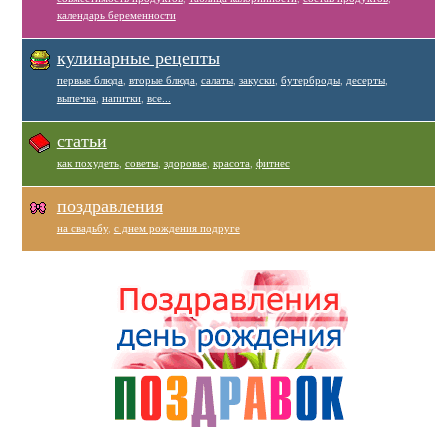
календарь беременности
кулинарные рецепты
первые блюда
,
вторые блюда
,
салаты
,
закуски
,
бутерброды
,
десерты
,
выпечка
,
напитки
,
все...
статьи
как похудеть
,
советы
,
здоровье
,
красота
,
фитнес
поздравления
на свадьбу
,
с днем рождения подруге