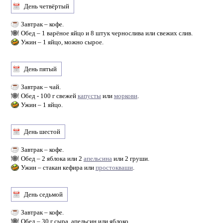
День четвёртый
Завтрак – кофе.
Обед – 1 варёное яйцо и 8 штук чернослива или свежих слив.
Ужин – 1 яйцо, можно сырое.
День пятый
Завтрак – чай.
Обед - 100 г свежей
капусты
или
моркови
.
Ужин – 1 яйцо.
День шестой
Завтрак – кофе.
Обед – 2 яблока или 2
апельсина
или 2 груши.
Ужин – стакан кефира или
простокваши
.
День седьмой
Завтрак – кофе.
Обед – 30 г сыра, апельсин или яблоко.