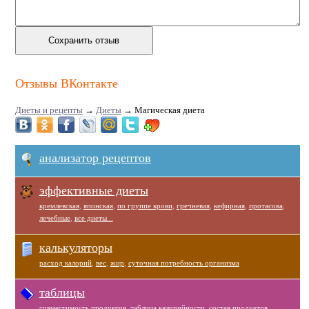
Отзывы ВКонтакте
Диеты и рецепты
→
Диеты
→
Магическая диета
анализатор рецептов
эффективные диеты
кремлевская
,
японская
,
по группе крови
,
гречневая
,
кефирная
,
протасова
,
лечебные
,
все диеты...
калькуляторы
расход калорий
,
вес
,
жир
,
суточная потребность организма
таблицы
совместимость продуктов
,
таблица калорийности
,
состав продуктов
,