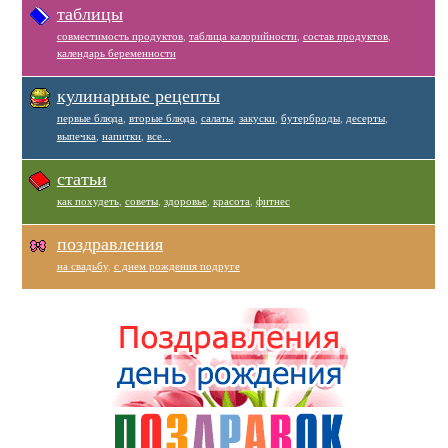
таблицы
совместимость продуктов
,
таблица калорийности
,
состав продуктов
,
календарь беременности
кулинарные рецепты
первые блюда
,
вторые блюда
,
салаты
,
закуски
,
бутерброды
,
десерты
,
выпечка
,
напитки
,
все...
статьи
как похудеть
,
советы
,
здоровье
,
красота
,
фитнес
поздравления
на свадьбу
,
с днем рождения подруге