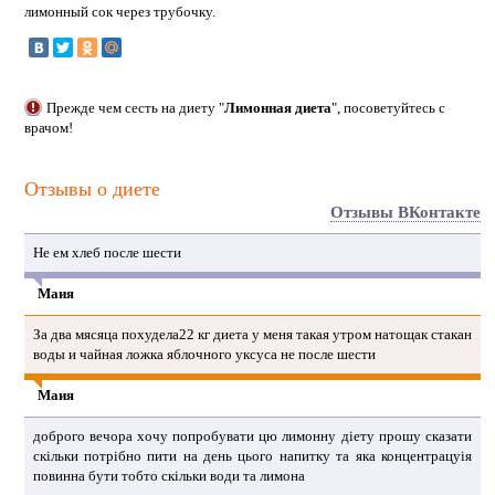
лимонный сок через трубочку.
Прежде чем сесть на диету "
Лимонная диета
", посоветуйтесь с
врачом!
Отзывы о диете
Отзывы ВКонтакте
Не ем хлеб после шести
Маия
За два мясяца похудела22 кг диета у меня такая утром натощак стакан
воды и чайная ложка яблочного уксуса не после шести
Маия
доброго вечора хочу попробувати цю лимонну діету прошу сказати
скільки потрібно пити на день цього напитку та яка концентрацуія
повинна бути тобто скільки води та лимона