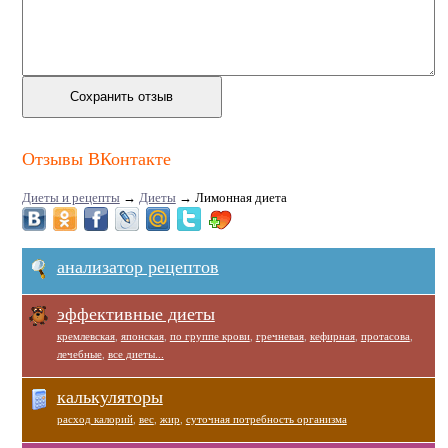
Отзывы ВКонтакте
Диеты и рецепты
→
Диеты
→
Лимонная диета
анализатор рецептов
эффективные диеты
кремлевская
,
японская
,
по группе крови
,
гречневая
,
кефирная
,
протасова
,
лечебные
,
все диеты...
калькуляторы
расход калорий
,
вес
,
жир
,
суточная потребность организма