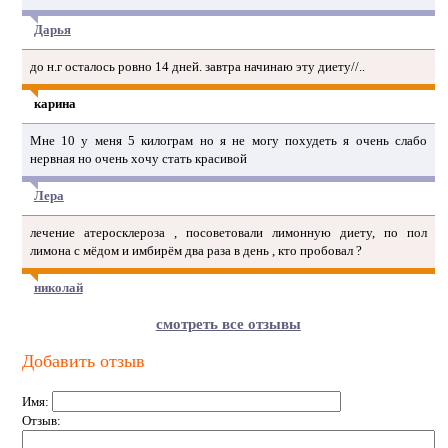
Дарья
до н.г осталось ровно 14 дней. завтра начинаю эту диету//..
карина
Мне 10 у меня 5 килограм но я не могу похудеть я очень слабо
нервная но очень хочу стать красивой
Лера
лечение атеросклероза , посоветовали лимонную диету, по пол
лимона с мёдом и имбирём два раза в день , кто пробовал ?
николай
смотреть все отзывы
Добавить отзыв
Имя:
Отзыв: