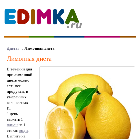
Диеты
→
Лимонная диета
Лимонная диета
В течении дня
при
лимонной
диете
можно
есть все
продукты, в
умеренных
количествах.
И:
1 день -
выжать 1
лимон
на 1
стакан
воды
.
Выпить на