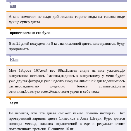
оля
А мне помогает не надо доб лимоны гороче воды на теплом воде
лучще супер диета
привет всем из ста була
Я за 25 дней похудела на 8 кг , на лимонной диете, мне нравится, буду
продолжать
Юля
Мне 18,рост 167,мой вес 88кг.Платья сидят на мне ужасно.До
выпускнова осталось 4месяца,надеюсь к выпускному у меня будет
уже другая фигура,я уже неделю сижу на лимонной диете,занимаюсь
фитнесом,заметно худею,но боюсь срыватся.Диета
отличная.Советую всем.Желаю всем удачи и себе тоже.
сури
Не верится, что эта диета сможет как-то помочь похудеть. Вот
проверенный вариант, диета Симеонса с Анат Штерн. Курс длится
полтора месяца, никаких ограничений в еде и результат стоит
потраченного времени. Я скинула 10 кг!