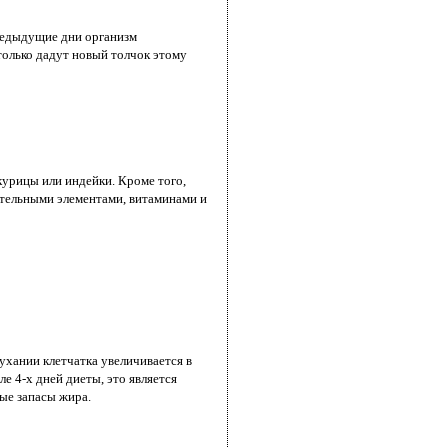
 предыдущие дни организм
только дадут новый толчок этому
урицы или индейки. Кроме того,
ательными элементами, витаминами и
бухании клетчатка увеличивается в
ле 4-х дней диеты, это является
ые запасы жира.