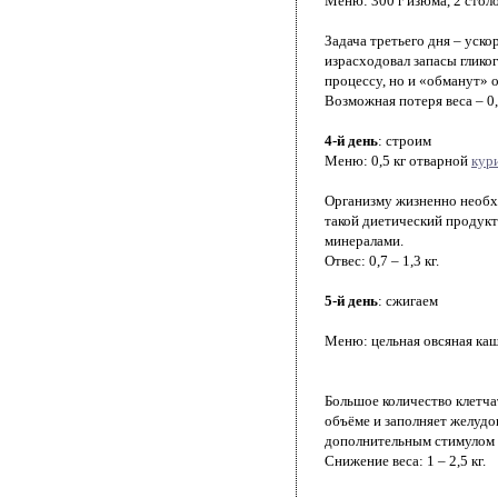
Меню: 300 г изюма, 2 стол
Задача третьего дня – уско
израсходовал запасы глико
процессу, но и «обманут» 
Возможная потеря веса – 0,5
4-й день
: строим
Меню: 0,5 кг отварной
кур
Организму жизненно необхо
такой диетический продукт
минералами.
Отвес: 0,7 – 1,3 кг.
5-й день
: сжигаем
Меню: цельная овсяная каша
Большое количество клетчат
объёме и заполняет желудок
дополнительным стимулом д
Снижение веса: 1 – 2,5 кг.