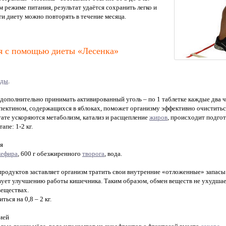
 режиме питания, результат удаётся сохранить легко и
и диету можно повторять в течение месяца.
я с помощью диеты «Лесенка»
оды
.
дополнительно принимать активированный уголь – по 1 таблетке каждые два час
 пектином, содержащихся в яблоках, поможет организму эффективно очиститься
тате ускоряются метаболизм, катализ и расщепление
жиров
, происходит подго
апе: 1-2 кг.
я
кефира
, 600 г обезжиренного
творога
, вода.
продуктов заставляет организм тратить свои внутренние «отложенные» запасы
ует улучшению работы кишечника. Таким образом, обмен веществ не ухудшает
веществах.
ься на 0,8 – 2 кг.
ией