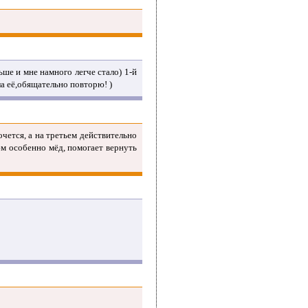
ьше и мне намного легче стало) 1-й
ла её,обящательно повторю! )
чется, а на третьем действительно
м особенно мёд, помогает вернуть