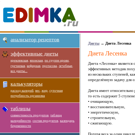
анализатор рецептов
Диеты
→
Диета Лесенка
Диета Лесенка
эффективные диеты
кремлевская
,
японская
,
по группе крови
,
Диета «Лесенка» является 
гречневая
,
кефирная
,
протасова
,
лечебные
,
эффективных методик похуд
все диеты...
из нескольких ступеней, к
определённую задачу для о
калькуляторы
Диета имеет относительно 
расход калорий
,
вес
,
жир
,
суточная
потребность организма
то есть содержит 5 ступене
• очищающую,
• восстановительную,
таблицы
• энергетическую,
совместимость продуктов
,
таблица
• строительную,
калорийности
,
состав продуктов
,
календарь
• сжигающую.
беременности
Потеря веса за один цикл п