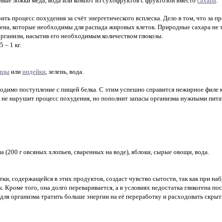
овые ложки мёда, вода или компот из сухофруктов с фруктозой вместо
сахара
.
рить процесс похудения за счёт энергетического всплеска. Дело в том, что за
гена, которые необходимы для распада жировых клеток. Природные сахара не 
организм, насытив его необходимым количеством глюкозы.
 – 1 кг.
ицы
или
индейки
, зелень, вода.
димо поступление с пищей белка. С этим успешно справится нежирное филе к
 не нарушит процесс похудения, но пополнит запасы организма нужными пит
 (200 г овсяных хлопьев, сваренных на воде), яблоки, сырые овощи, вода.
ки, содержащейся в этих продуктов, создаст чувство сытости, так как при на
. Кроме того, она долго переваривается, а в условиях недостатка гликогена пос
ля организма тратить больше энергии на её переработку и расходовать скрыт