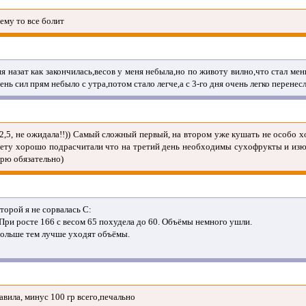
ему то все болит
ня назат как закончилась,весов у меня небыла,но по животу вилно,что стал мен
ень сил прям небыло с утра,потом стало легче,а с 3-го дня очень легко перенес
2,5, не ожидала!!)) Самый сложный первый, на втором уже кушать не особо хо
диету хорошо подрасчитали что на третий день необходимы сухофрукты и изю
орю обязательно)
торой я не сорвалась С:
 При росте 166 с весом 65 похудела до 60. Объёмы немного ушли.
больше тем лучше уходят объёмы.
авила, минус 100 гр всего,печально