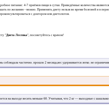
робное питание: 4-7 приёмов пищи в сутки. Приведённые количества являются
шать по желанию - можно. Применять диету нельзя во время болезней и в перио
проконсультироваться с доктором или диетологом.
ету "
Диета Лесенка
", посоветуйтесь с врачом!
ень соблюдала частично. прошло 2 месяца,вес удерживается легко. не ограничив
Хочется на выходе весить меньше 60. Учитывая, что 2 кг — выходные с шашлыко