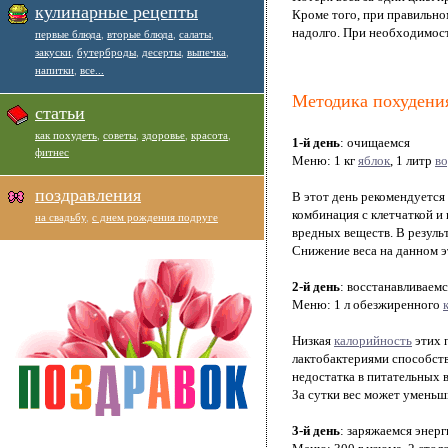
кулинарные рецепты
Кроме того, при правильном
надолго. При необходимост
первые блюда
,
вторые блюда
,
салаты
,
закуски
,
бутерброды
,
десерты
,
выпечка
,
напитки
,
все...
Методика похудени
статьи
как похудеть
,
советы
,
здоровье
,
красота
,
1-й день
: очищаемся
фитнес
Меню: 1 кг
яблок
, 1 литр
в
поздравления
В этот день рекомендуется 
комбинация с клетчаткой и
на свадьбу
,
с днем рождения подруге
вредных веществ. В резуль
Снижение веса на данном эт
2-й день
: восстанавливаемс
Меню: 1 л обезжиренного
Низкая
калорийность
этих 
лактобактериями способств
недостатка в питательных 
За сутки вес может уменьшит
3-й день
: заряжаемся энерг