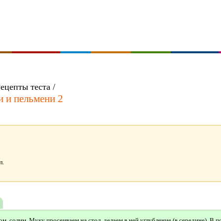
ецепты теста /
и и пельмени 2
л.
м, солим. Муку просеиваем на стол, делаем в ней углубление (в середине). В 