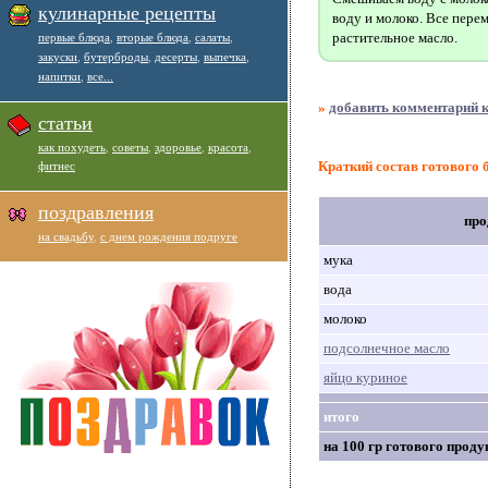
кулинарные рецепты
воду и молоко. Все пере
растительное масло.
первые блюда
,
вторые блюда
,
салаты
,
закуски
,
бутерброды
,
десерты
,
выпечка
,
напитки
,
все...
»
добавить комментарий к
статьи
как похудеть
,
советы
,
здоровье
,
красота
,
Краткий состав готового 
фитнес
поздравления
про
на свадьбу
,
с днем рождения подруге
мука
вода
молоко
подсолнечное масло
яйцо куриное
итого
на 100 гр готового проду