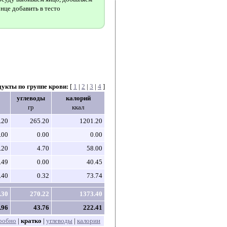
нце добавить в тесто
дукты по группе крови:
[
1
|
2
|
3
|
4
]
углеводы
калорий
гр
ккал
.20
265.20
1201.20
.00
0.00
0.00
.20
4.70
58.00
.49
0.00
40.45
.40
0.32
73.74
.30
270.22
1373.40
.96
43.76
222.41
робно
|
кратко
|
углеводы
|
калории