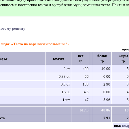
мешиваем и постепенно вливаем в углубление муки, замешивая тесто. Почти в ко
 этому рецепту
блюда: «Тесто на вареники и пельмени 2»
про
вес
белки
жиры
дукт
кол-во
гр
гр
гр
2 ст
400
40.00
5
0.33 ст
66
0.00
0
0.5 ст
100
2.90
3
1 ч.л.
4.5
0.00
4
1 шт
47
5.96
5
617.5
48.86
18
кта
7.91
2
вид:
под