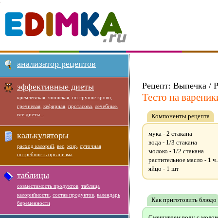
анализатор рецептов
Рецепт: Выпечка / Р
эффективные диеты
Тесто на вареник
кремлевская
,
японская
,
по группе крови
,
гречневая
,
кефирная
,
протасова
,
лечебные
,
все диеты...
Компоненты рецепта
мука - 2 стакана
калькуляторы
вода - 1/3 стакана
расход калорий
,
вес
,
жир
,
суточная
молоко - 1/2 стакана
потребность организма
растительное масло - 1 ч.
яйцо - 1 шт
таблицы
совместимость продуктов
,
таблица
калорийности
,
состав продуктов
,
календарь
Как приготовить блюдо
беременности
Смешиваем воду с молоко