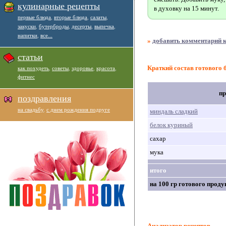
кулинарные рецепты
в духовку на 15 минут.
первые блюда
,
вторые блюда
,
салаты
,
закуски
,
бутерброды
,
десерты
,
выпечка
,
напитки
,
все...
»
добавить комментарий к
статьи
Краткий состав готового
как похудеть
,
советы
,
здоровье
,
красота
,
фитнес
пр
поздравления
на свадьбу
,
с днем рождения подруге
миндаль сладкий
белок куриный
сахар
мука
итого
на 100 гр готового проду
Анализатор рецептов