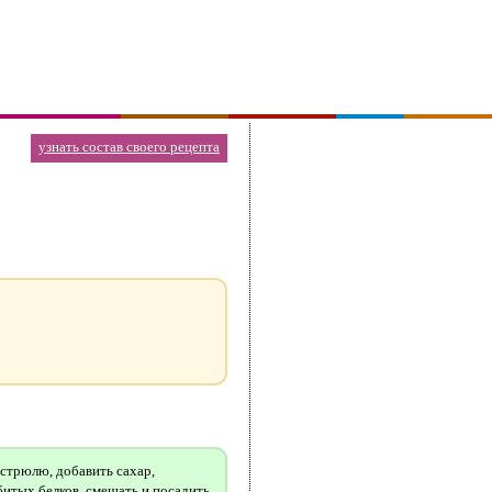
узнать состав своего рецепта
астрюлю, добавить сахар,
збитых белков, смешать и посадить