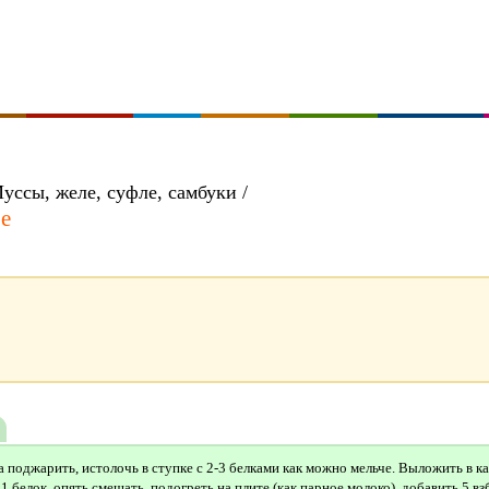
уссы, желе, суфле, самбуки /
е
а поджарить, истолочь в ступке с 2-3 белками как можно мельче. Выложить в к
1 белок, опять смешать, подогреть на плите (как парное молоко), добавить 5 в