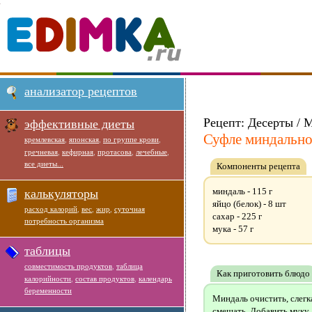
анализатор рецептов
Рецепт: Десерты / М
эффективные диеты
Суфле миндально
кремлевская
,
японская
,
по группе крови
,
гречневая
,
кефирная
,
протасова
,
лечебные
,
все диеты...
Компоненты рецепта
миндаль - 115 г
калькуляторы
яйцо (белок) - 8 шт
расход калорий
,
вес
,
жир
,
суточная
сахар - 225 г
потребность организма
мука - 57 г
таблицы
совместимость продуктов
,
таблица
Как приготовить блюдо
калорийности
,
состав продуктов
,
календарь
беременности
Миндаль очистить, слегк
смешать. Добавить муку, 