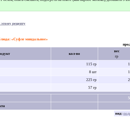
 этому рецепту
 блюда: «Суфле миндальное»
про
вес
одукт
кол-во
гр
115 гр
1
8 шт
1
225 гр
2
57 гр
5
кта
вид:
под