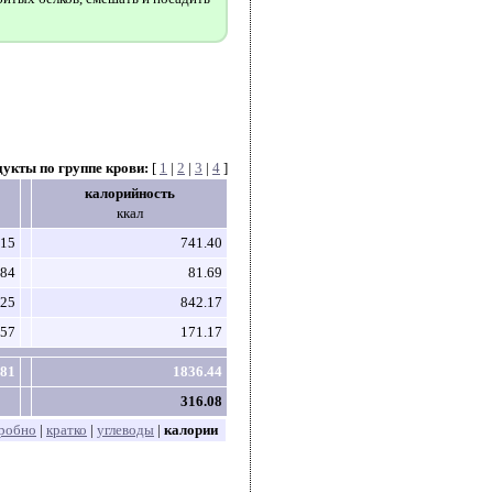
дукты по группе крови:
[
1
|
2
|
3
|
4
]
калорийность
ккал
15
741.40
84
81.69
25
842.17
57
171.17
81
1836.44
316.08
робно
|
кратко
|
углеводы
|
калории