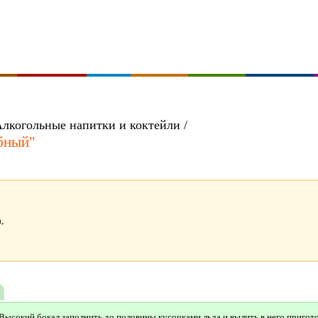
Алкогольные напитки и коктейли /
бный"
,
Высокий бокал заполнить до половины кусочками льда и вылить в него пригото