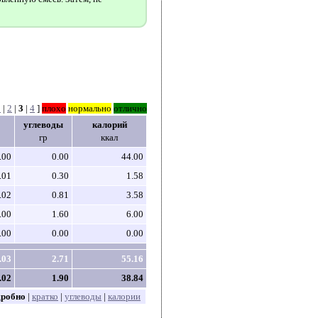
1
|
2
|
3
|
4
]
плохо
нормально
отлично
углеводы
калорий
гр
ккал
.00
0.00
44.00
.01
0.30
1.58
.02
0.81
3.58
.00
1.60
6.00
.00
0.00
0.00
.03
2.71
55.16
.02
1.90
38.84
дробно
|
кратко
|
углеводы
|
калории