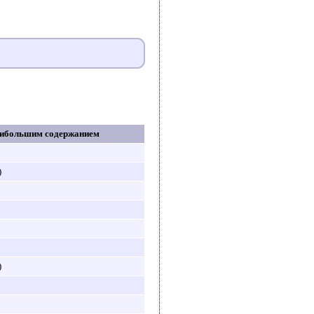
аибольшим содержанием
)
)