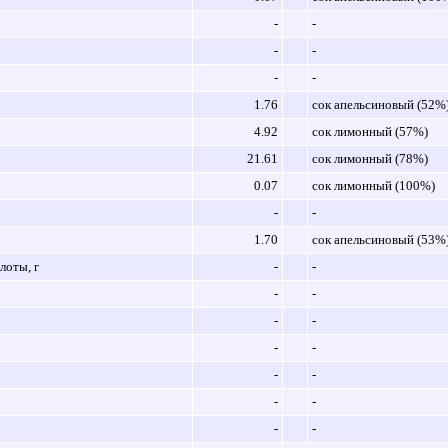
-
-
-
-
-
-
1.76
сок апельсиновый (52%
4.92
сок лимонный (57%)
21.61
сок лимонный (78%)
0.07
сок лимонный (100%)
-
-
1.70
сок апельсиновый (53%
оты, г
-
-
-
-
-
-
-
-
-
-
-
-
-
-