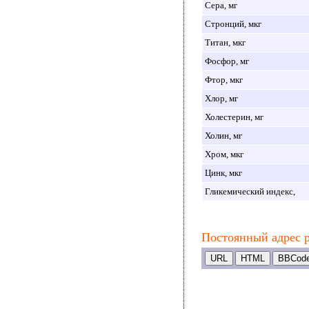
Сера, мг
Стронций, мкг
Титан, мкг
Фосфор, мг
Фтор, мкг
Хлор, мг
Холестерин, мг
Холин, мг
Хром, мкг
Цинк, мкг
Гликемический индекс,
Постоянный адрес р