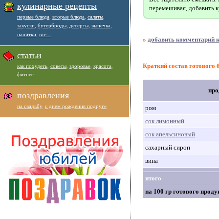
кулинарные рецепты
перемешивая, добавить к
первые блюда
,
вторые блюда
,
салаты
,
закуски
,
бутерброды
,
десерты
,
выпечка
,
напитки
,
все...
»
добавить комментарий к
статьи
Краткий состав готового
как похудеть
,
советы
,
здоровье
,
красота
,
фитнес
про
поздравления
на свадьбу
,
с днем рождения подруге
ром
сок лимонный
сок апельсиновый
сахарный сироп
вина
итого
на 100 гр готового проду