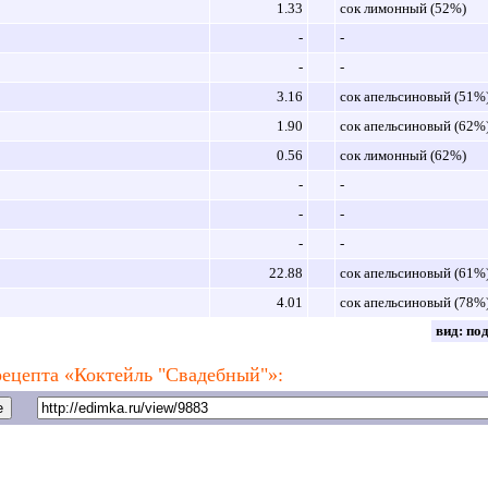
1.33
сок лимонный (52%)
-
-
-
-
3.16
сок апельсиновый (51%
1.90
сок апельсиновый (62%
0.56
сок лимонный (62%)
-
-
-
-
-
-
22.88
сок апельсиновый (61%
4.01
сок апельсиновый (78%
вид:
по
ецепта «Коктейль "Свадебный"»: