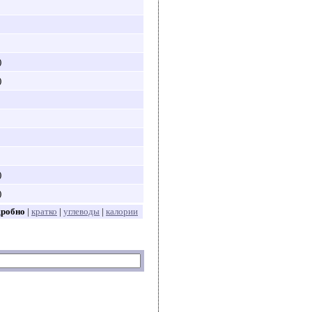
)
)
)
)
дробно
|
кратко
|
углеводы
|
калории