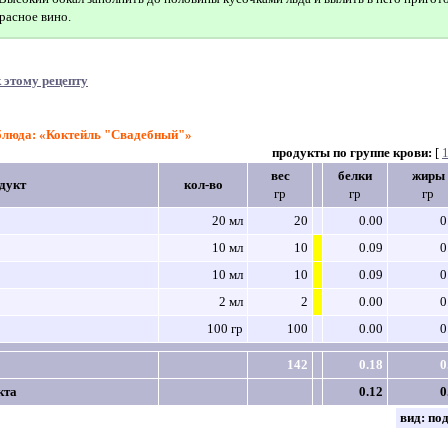
расное вино.
 этому рецепту
 блюда: «Коктейль "Свадебный"»
продукты по группе крови:
[
вес
белки
жиры
дукт
кол-во
гр
гр
гр
20 мл
20
0.00
0
10 мл
10
0.09
0
10 мл
10
0.09
0
2 мл
2
0.00
0
100 гр
100
0.00
0
142
0.18
0
кта
0.12
0
вид:
по