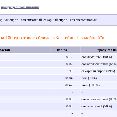
в
при раздельном питании
:
рный сироп - сок лимонный, сахарный сироп - сок апельсиновый.
на 100 гр готового блюда: «Коктейль "Свадебный"»
состав
кол-во
продукт с н
0.12
сок лимонный (50%)
0.02
сок апельсиновый (66%
1.90
сахарный сироп (59%)
38.84
ром (79%)
70.42
вина (100%)
-
-
0.00
сок апельсиновый (83%
0.00
сок лимонный (50%)
-
-