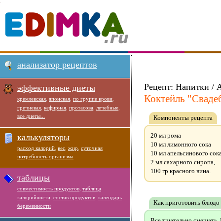
анализатор рецептов
Рецепт: Напитки / 
эффективные диеты
Коктейль "Сваде
кремлевская
,
японская
,
по группе крови
,
гречневая
,
кефирная
,
протасова
,
лечебные
,
все диеты...
Компоненты рецепта
20 мл рома
калькуляторы
10 мл лимонного сока
расход калорий
,
вес
,
жир
,
суточная
10 мл апельсинового сока
потребность организма
2 мл сахарного сиропа,
100 гр красного вина.
таблицы
совместимость продуктов
,
таблица
калорийности
,
состав продуктов
,
календарь
Как приготовить блюдо
беременности
Все тщательно смешать. 