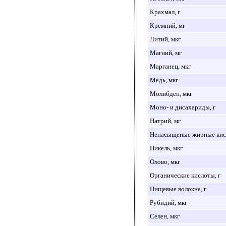
Крахмал, г
Кремний, мг
Литий, мкг
Магний, мг
Марганец, мкг
Медь, мкг
Молибден, мкг
Моно- и дисахариды, г
Натрий, мг
Ненасыщеные жирные кисл
Никель, мкг
Олово, мкг
Органические кислоты, г
Пищевые волокна, г
Рубидий, мкг
Селен, мкг