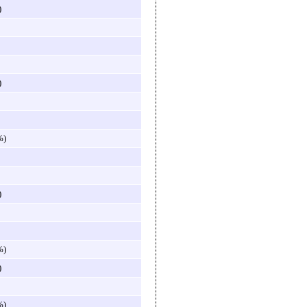
)
)
%)
)
%)
)
%)