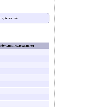
ез добавлений.
аибольшим содержанием