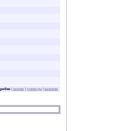
дробно
|
кратко
|
углеводы
|
калории