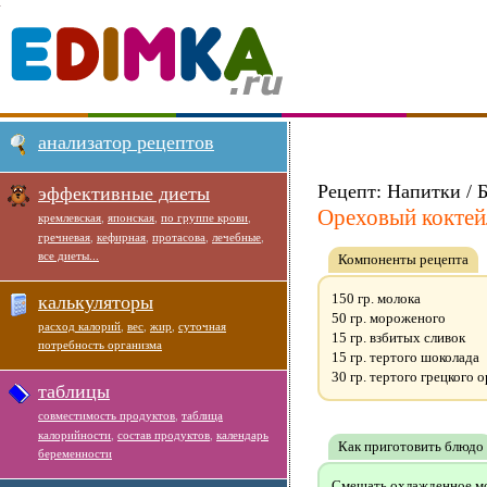
анализатор рецептов
Рецепт: Напитки / 
эффективные диеты
Ореховый коктей
кремлевская
,
японская
,
по группе крови
,
гречневая
,
кефирная
,
протасова
,
лечебные
,
все диеты...
Компоненты рецепта
150 гр. молока
калькуляторы
50 гр. мороженого
расход калорий
,
вес
,
жир
,
суточная
15 гр. взбитых сливок
потребность организма
15 гр. тертого шоколада
30 гр. тертого грецкого 
таблицы
совместимость продуктов
,
таблица
калорийности
,
состав продуктов
,
календарь
Как приготовить блюдо
беременности
Смешать охлажденное мол