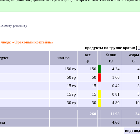
 этому рецепту
 блюда: «Ореховый коктейль»
продукты по группе крови:
[
вес
белки
жиры
дукт
кол-во
гр
гр
гр
150 гр
150
4.34
4
50 гр
50
1.60
1
15 гр
15
0.42
3
15 гр
15
0.81
5
30 гр
30
4.80
19
260
11.98
34
кта
4.60
13
вид:
по