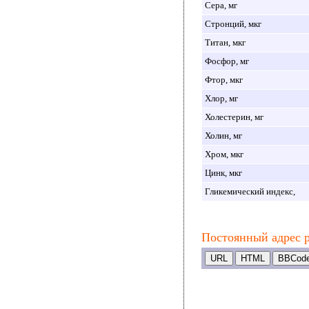
Сера, мг
Стронций, мкг
Титан, мкг
Фосфор, мг
Фтор, мкг
Хлор, мг
Холестерин, мг
Холин, мг
Хром, мкг
Цинк, мкг
Гликемический индекс,
Постоянный адрес р