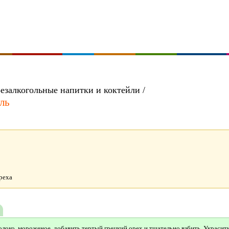
Безалкогольные напитки и коктейли /
ль
ореха
око, мороженое, добавить тертый грецкий орех и тщательно взбить. Украсит