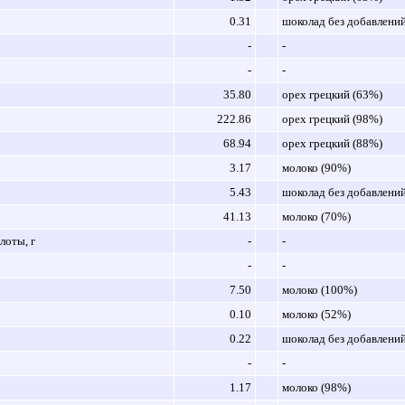
0.31
шоколад без добавлени
-
-
-
-
35.80
орех грецкий (63%)
222.86
орех грецкий (98%)
68.94
орех грецкий (88%)
3.17
молоко (90%)
5.43
шоколад без добавлени
41.13
молоко (70%)
оты, г
-
-
-
-
7.50
молоко (100%)
0.10
молоко (52%)
0.22
шоколад без добавлени
-
-
1.17
молоко (98%)