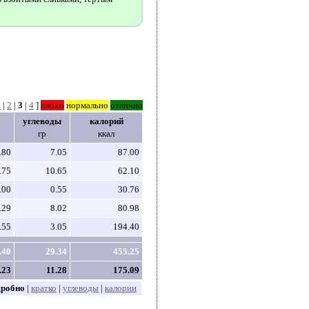
1
|
2
|
3
|
4
]
плохо
нормально
отлично
углеводы
калорий
гр
ккал
.80
7.05
87.00
.75
10.65
62.10
.00
0.55
30.76
.29
8.02
80.98
.55
3.05
194.40
.40
29.34
455.25
.23
11.28
175.09
дробно
|
кратко
|
углеводы
|
калории