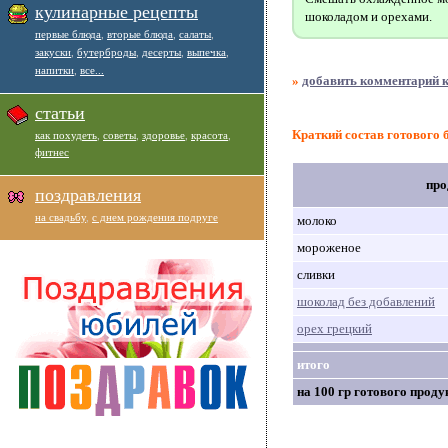
кулинарные рецепты
шоколадом и орехами.
первые блюда
,
вторые блюда
,
салаты
,
закуски
,
бутерброды
,
десерты
,
выпечка
,
напитки
,
все...
»
добавить комментарий к
статьи
Краткий состав готового
как похудеть
,
советы
,
здоровье
,
красота
,
фитнес
про
поздравления
на свадьбу
,
с днем рождения подруге
молоко
мороженое
сливки
шоколад без добавлений
орех грецкий
итого
на 100 гр готового проду