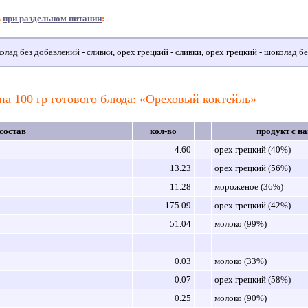
в
при раздельном питании
:
лад без добавлений - сливки, орех грецкий - сливки, орех грецкий - шоколад б
на 100 гр готового блюда: «Ореховый коктейль»
состав
кол-во
продукт с н
4.60
орех грецкий (40%)
13.23
орех грецкий (56%)
11.28
мороженое (36%)
175.09
орех грецкий (42%)
51.04
молоко (99%)
-
-
0.03
молоко (33%)
0.07
орех грецкий (58%)
0.25
молоко (90%)