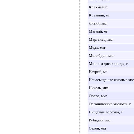
Крахмал, г
Кремний, мг
Литий, мкг
Магний, мг
Марганец, мкг
Медь, мкг
Молибден, мкг
Моно- и дисахариды, г
Натрий, мг
Ненасыщеные жирные кисл
Никель, мкг
Олово, мкг
Органические кислоты, г
Пищевые волокна, г
Рубидий, мкг
Селен, мкг