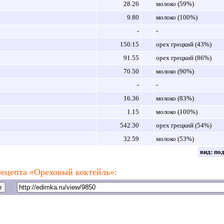
28.26
молоко (59%)
9.80
молоко (100%)
-
-
150.15
орех грецкий (43%)
91.55
орех грецкий (86%)
70.50
молоко (90%)
-
-
16.36
молоко (83%)
1.15
молоко (100%)
542.30
орех грецкий (54%)
32.59
молоко (53%)
вид:
по
ецепта «Ореховый коктейль»: