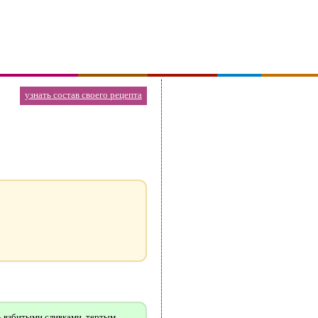
узнать состав своего рецепта
ь взбитыми сливками, тертым