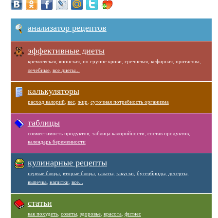
анализатор рецептов
эффективные диеты
кремлевская
,
японская
,
по группе крови
,
гречневая
,
кефирная
,
протасова
,
лечебные
,
все диеты...
калькуляторы
расход калорий
,
вес
,
жир
,
суточная потребность организма
таблицы
совместимость продуктов
,
таблица калорийности
,
состав продуктов
,
календарь беременности
кулинарные рецепты
первые блюда
,
вторые блюда
,
салаты
,
закуски
,
бутерброды
,
десерты
,
выпечка
,
напитки
,
все...
статьи
как похудеть
,
советы
,
здоровье
,
красота
,
фитнес