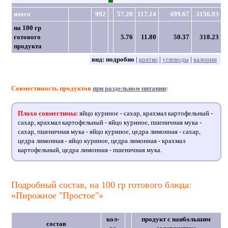
итого
992
57.20
117.14
499.67
3156.93
на 100 гр
готового
5.76
11.80
50.37
318.23
продукта
вид:
подробно
|
кратко
|
углеводы
|
калории
Совместимость продуктов
при раздельном питании
:
Плохо совместимы:
яйцо куриное - сахар, крахмал картофельный -
сахар, крахмал картофельный - яйцо куриное, пшеничная мука -
сахар, пшеничная мука - яйцо куриное, цедра лимонная - сахар,
цедра лимонная - яйцо куриное, цедра лимонная - крахмал
картофельный, цедра лимонная - пшеничная мука.
Подробный состав, на 100 гр готового блюда:
«Пирожное "Простое"»
кол-
продукт с наибольшим
состав