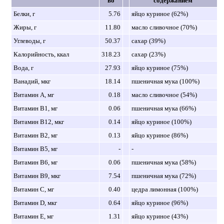
во
содержанием
Белки, г
5.76
яйцо куриное (62%)
Жиры, г
11.80
масло сливочное (70%)
Углеводы, г
50.37
сахар (39%)
Калорийность, ккал
318.23
сахар (23%)
Вода, г
27.93
яйцо куриное (75%)
Ванадий, мкг
18.14
пшеничная мука (100%)
Витамин A, мг
0.18
масло сливочное (54%)
Витамин B1, мг
0.06
пшеничная мука (66%)
Витамин B12, мкг
0.14
яйцо куриное (100%)
Витамин B2, мг
0.13
яйцо куриное (86%)
Витамин B5, мг
-
-
Витамин B6, мг
0.06
пшеничная мука (58%)
Витамин B9, мкг
7.54
пшеничная мука (72%)
Витамин C, мг
0.40
цедра лимонная (100%)
Витамин D, мкг
0.64
яйцо куриное (96%)
Витамин E, мг
1.31
яйцо куриное (43%)