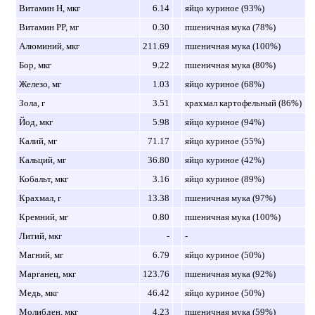
Витамин H, мкг
6.14
яйцо куриное (93%)
Витамин PP, мг
0.30
пшеничная мука (78%)
Алюминий, мкг
211.69
пшеничная мука (100%)
Бор, мкг
9.22
пшеничная мука (80%)
Железо, мг
1.03
яйцо куриное (68%)
Зола, г
3.51
крахмал картофельный (86%)
Йод, мкг
5.98
яйцо куриное (94%)
Калий, мг
71.17
яйцо куриное (55%)
Кальций, мг
36.80
яйцо куриное (42%)
Кобальт, мкг
3.16
яйцо куриное (89%)
Крахмал, г
13.38
пшеничная мука (97%)
Кремний, мг
0.80
пшеничная мука (100%)
Литий, мкг
-
-
Магний, мг
6.79
яйцо куриное (50%)
Марганец, мкг
123.76
пшеничная мука (92%)
Медь, мкг
46.42
яйцо куриное (50%)
Молибден, мкг
4.23
пшеничная мука (59%)