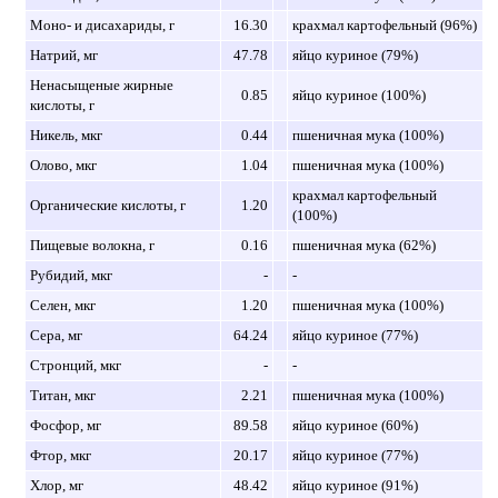
Моно- и дисахариды, г
16.30
крахмал картофельный (96%)
Натрий, мг
47.78
яйцо куриное (79%)
Ненасыщеные жирные
0.85
яйцо куриное (100%)
кислоты, г
Никель, мкг
0.44
пшеничная мука (100%)
Олово, мкг
1.04
пшеничная мука (100%)
крахмал картофельный
Органические кислоты, г
1.20
(100%)
Пищевые волокна, г
0.16
пшеничная мука (62%)
Рубидий, мкг
-
-
Селен, мкг
1.20
пшеничная мука (100%)
Сера, мг
64.24
яйцо куриное (77%)
Стронций, мкг
-
-
Титан, мкг
2.21
пшеничная мука (100%)
Фосфор, мг
89.58
яйцо куриное (60%)
Фтор, мкг
20.17
яйцо куриное (77%)
Хлор, мг
48.42
яйцо куриное (91%)