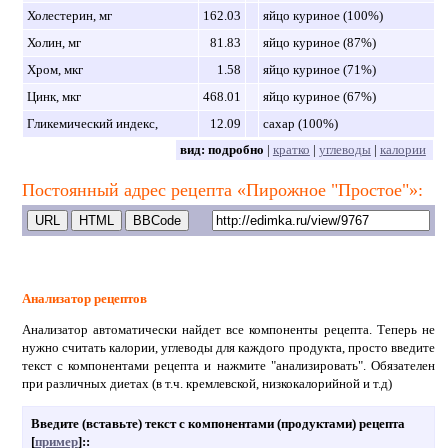
Холестерин, мг
162.03
яйцо куриное (100%)
Холин, мг
81.83
яйцо куриное (87%)
Хром, мкг
1.58
яйцо куриное (71%)
Цинк, мкг
468.01
яйцо куриное (67%)
Гликемический индекс,
12.09
сахар (100%)
вид:
подробно
|
кратко
|
углеводы
|
калории
Постоянный адрес рецепта «Пирожное "Простое"»:
Анализатор рецептов
Анализатор автоматически найдет все компоненты рецепта. Теперь не
нужно считать калории, углеводы для каждого продукта, просто введите
текст с компонентами рецепта и нажмите "анализировать". Обязателен
при различных диетах (в т.ч. кремлевской, низкокалорийной и т.д)
Введите (вставьте) текст с компонентами (продуктами) рецепта
[
пример
]:
: