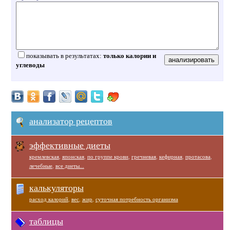
показывать в результатах:
только калории и
углеводы
анализатор рецептов
эффективные диеты
кремлевская
,
японская
,
по группе крови
,
гречневая
,
кефирная
,
протасова
,
лечебные
,
все диеты...
калькуляторы
расход калорий
,
вес
,
жир
,
суточная потребность организма
таблицы