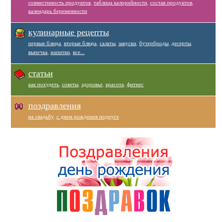
совместимость продуктов
,
таблица калорийности
,
состав продуктов
,
календарь беременности
кулинарные рецепты
первые блюда
,
вторые блюда
,
салаты
,
закуски
,
бутерброды
,
десерты
,
выпечка
,
напитки
,
все...
статьи
как похудеть
,
советы
,
здоровье
,
красота
,
фитнес
поздравления
на свадьбу
,
с днем рождения подруге