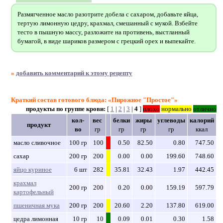
Размягченное масло разотрите добела с сахаром, добавьте яйца,
тертую лимонную цедру, крахмал, смешанный с мукой. Взбейте
тесто в пышную массу, разложите на противень, выстланный
бумагой, в виде шариков размером с грецкий орех и выпекайте.
»
добавить комментарий к этому рецепту
Краткий состав готового блюда: «Пирожное "Простое"»
продукты по группе крови:
[
1
|
2
|
3
|
4
]
плохо
нормально
отлично
кол-
вес
белки
жиры
углеводы
калорий
продукт
во
гр
гр
гр
гр
ккал
масло сливочное
100 гр
100
0.50
82.50
0.80
747.50
сахар
200 гр
200
0.00
0.00
199.60
748.60
яйцо куриное
6 шт
282
35.81
32.43
1.97
442.45
крахмал
200 гр
200
0.20
0.00
159.19
597.79
картофельный
пшеничная мука
200 гр
200
20.60
2.20
137.80
619.00
цедра лимонная
10 гр
10
0.09
0.01
0.30
1.58