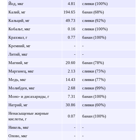
Йод, мкг
4.81
сливки (100%)
Калий, мг
194.65
банан (68%)
Кальций, мг
49.73
сливки (92%)
Кобальт, мкг
0.16
сливки (100%)
Крахмал, г
0.77
банан (100%)
Кремний, мг
-
-
Литий, мкг
-
-
Магний, мг
20.60
банан (78%)
Марганец, мкг
2.13
сливки (75%)
Медь, мкг
14.43
сливки (77%)
Молибден, мкг
2.68
сливки (99%)
Моно- и дисахариды, г
7.31
банан (100%)
Натрий, мг
30.86
сливки (60%)
Ненасыщеные жирные
0.07
банан (100%)
кислоты, г
Никель, мкг
-
-
Олово, мкг
-
-