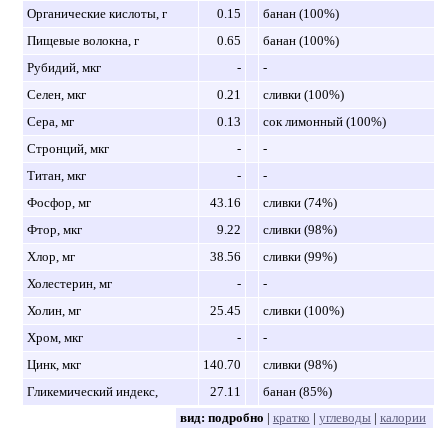
Органические кислоты, г
0.15
банан (100%)
Пищевые волокна, г
0.65
банан (100%)
Рубидий, мкг
-
-
Селен, мкг
0.21
сливки (100%)
Сера, мг
0.13
сок лимонный (100%)
Стронций, мкг
-
-
Титан, мкг
-
-
Фосфор, мг
43.16
сливки (74%)
Фтор, мкг
9.22
сливки (98%)
Хлор, мг
38.56
сливки (99%)
Холестерин, мг
-
-
Холин, мг
25.45
сливки (100%)
Хром, мкг
-
-
Цинк, мкг
140.70
сливки (98%)
Гликемический индекс,
27.11
банан (85%)
вид:
подробно
|
кратко
|
углеводы
|
калории