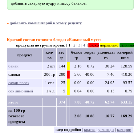
добавить сахарную пудру и массу бананов.
»
добавить комментарий к этому рецепту
Краткий состав готового блюда: «Банановый мусс»
продукты по группе крови:
[
1
|
2
|
3
|
4
]
плохо
нормально
отлично
кол-
вес
белки
жиры
углеводы
калорий
продукт
во
гр
гр
гр
гр
ккал
банан
2 шт
144
2.16
0.72
30.24
128.59
сливки
200 гр
200
5.60
40.00
7.40
410.20
сахар-песок
1 ст.л.
25
0.00
0.00
24.95
93.57
сок лимонный
1 ч.л.
5
0.04
0.00
0.15
0.79
итого
374
7.80
40.72
62.74
633.15
на 100 гр
готового
2.08
10.88
16.77
169.29
продукта
вид:
подробно
|
кратко
|
углеводы
|
калории