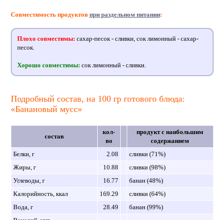
Совместимость продуктов
при раздельном питании
:
Плохо совместимы:
сахар-песок - сливки, сок лимонный - сахар-
песок.
Хорошо совместимы:
сок лимонный - сливки.
Подробный состав, на 100 гр готового блюда:
«Банановый мусс»
кол-
продукт с наибольшим
состав
во
содержанием
Белки, г
2.08
сливки (71%)
Жиры, г
10.88
сливки (98%)
Углеводы, г
16.77
банан (48%)
Калорийность, ккал
169.29
сливки (64%)
Вода, г
28.49
банан (99%)