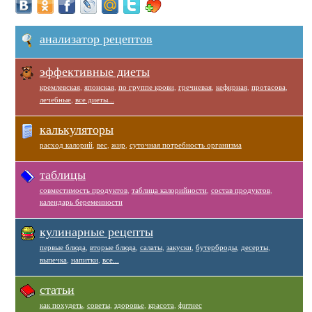
анализатор рецептов
эффективные диеты
кремлевская
,
японская
,
по группе крови
,
гречневая
,
кефирная
,
протасова
,
лечебные
,
все диеты...
калькуляторы
расход калорий
,
вес
,
жир
,
суточная потребность организма
таблицы
совместимость продуктов
,
таблица калорийности
,
состав продуктов
,
календарь беременности
кулинарные рецепты
первые блюда
,
вторые блюда
,
салаты
,
закуски
,
бутерброды
,
десерты
,
выпечка
,
напитки
,
все...
статьи
как похудеть
,
советы
,
здоровье
,
красота
,
фитнес