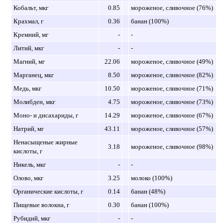
Кобальт, мкг
0.85
мороженое, сливочное (76%)
Крахмал, г
0.36
банан (100%)
Кремний, мг
-
-
Литий, мкг
-
-
Магний, мг
22.06
мороженое, сливочное (49%)
Марганец, мкг
8.50
мороженое, сливочное (82%)
Медь, мкг
10.50
мороженое, сливочное (71%)
Молибден, мкг
4.75
мороженое, сливочное (73%)
Моно- и дисахариды, г
14.29
мороженое, сливочное (67%)
Натрий, мг
43.11
мороженое, сливочное (57%)
Ненасыщеные жирные
3.18
мороженое, сливочное (98%)
кислоты, г
Никель, мкг
-
-
Олово, мкг
3.25
молоко (100%)
Органические кислоты, г
0.14
банан (48%)
Пищевые волокна, г
0.30
банан (100%)
Рубидий, мкг
-
-