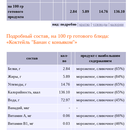
на 100 гр
готового
2.84
5.89
14.76
136.10
продукта
вид:
подробно
|
кратко
|
углеводы
|
калории
Подробный состав, на 100 гр готового блюда:
«Коктейль "Банан с коньяком"»
кол-
продукт с наибольшим
состав
во
содержанием
Белки, г
2.84
мороженое, сливочное (65%)
Жиры, г
5.89
мороженое, сливочное (84%)
Углеводы, г
14.76
мороженое, сливочное (65%)
Калорийность, ккал
136.10
мороженое, сливочное (65%)
Вода, г
72.97
мороженое, сливочное (45%)
Ванадий, мкг
-
-
Витамин A, мг
0.06
мороженое, сливочное (66%)
Витамин B1, мг
0.03
мороженое, сливочное (46%)