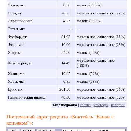
Селен, мкг
0.50
молоко (100%)
Сера, мг
26.25
мороженое, сливочное (72%)
Стронций, мкг
4.25
молоко (100%)
Титан, мкг
-
-
Фосфор, мг
81.03
мороженое, сливочное (66%)
Фтор, мкг
16.00
мороженое, сливочное (68%)
Хлор, мг
54.50
молоко (50%)
мороженое, сливочное
Холестерин, мг
14.49
(100%)
Холин, мг
10.45
молоко (56%)
Хром, мкг
0.85
молоко (58%)
Цинк, мкг
261.50
мороженое, сливочное (61%)
Гликемический индекс,
48.30
мороженое, сливочное (62%)
вид:
подробно
|
кратко
|
углеводы
|
калории
Постоянный адрес рецепта «Коктейль "Банан с
коньяком"»: