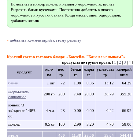
Поместить в миксер молоко и немного мороженного, взбить.
Разрезать банан кусочками. Постепенно добавить в миксер
мороженное и кусочки банана. Когда масса станет однородной,
добавить коньяк.
»
добавить комментарий к этому рецепту
Краткий состав готового блюда: «Коктейль "Банан с коньяком"»
продукты по группе крови:
[
1
|
2
|
3
|
4
]
кол-
вес
белки
жиры
углеводы
калорий
продукт
во
гр
гр
гр
гр
ккал
банан
1 шт
72
1.08
0.36
15.12
64.29
мороженое,
200 гр
200
7.40
20.00
38.79
355.20
сливочное
коньяк "3
звёздочки" 40%
4 ч.л.
28
0.00
0.00
0.42
66.92
об.
молоко
0.5 ст
100
2.90
3.20
4.70
58.00
итого
400
11.38
23.56
59.04
544.41