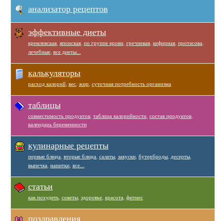
анализатор рецептов
эффективные диеты
кремлевская
,
японская
,
по группе крови
,
гречневая
,
кефирная
,
протасова
,
лечебные
,
все диеты...
калькуляторы
расход калорий
,
вес
,
жир
,
суточная потребность организма
таблицы
совместимость продуктов
,
таблица калорийности
,
состав продуктов
,
календарь беременности
кулинарные рецепты
первые блюда
,
вторые блюда
,
салаты
,
закуски
,
бутерброды
,
десерты
,
выпечка
,
напитки
,
все...
статьи
как похудеть
,
советы
,
здоровье
,
красота
,
фитнес
поздравления