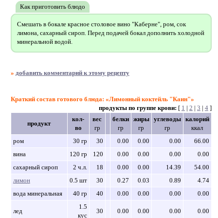
Как приготовить блюдо
Смешать в бокале красное столовое вино "Каберне", ром, сок
лимона, сахарный сироп. Перед подачей бокал дополнить холодной
минеральной водой.
»
добавить комментарий к этому рецепту
Краткий состав готового блюда: «Лимонный коктейль "Каин"»
продукты по группе крови:
[
1
|
2
|
3
|
4
]
кол-
вес
белки
жиры
углеводы
калорий
продукт
во
гр
гр
гр
гр
ккал
ром
30 гр
30
0.00
0.00
0.00
66.00
вина
120 гр
120
0.00
0.00
0.00
0.00
сахарный сироп
2 ч.л.
18
0.00
0.00
14.39
54.00
лимон
0.5 шт
30
0.27
0.03
0.89
4.74
вода минеральная
40 гр
40
0.00
0.00
0.00
0.00
1.5
лед
30
0.00
0.00
0.00
0.00
кус