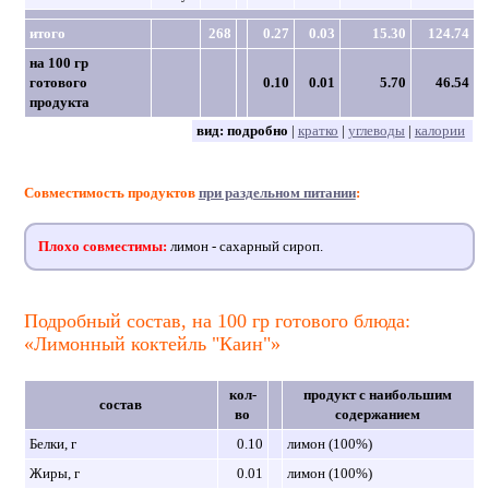
итого
268
0.27
0.03
15.30
124.74
на 100 гр
готового
0.10
0.01
5.70
46.54
продукта
вид:
подробно
|
кратко
|
углеводы
|
калории
Совместимость продуктов
при раздельном питании
:
Плохо совместимы:
лимон - сахарный сироп.
Подробный состав, на 100 гр готового блюда:
«Лимонный коктейль "Каин"»
кол-
продукт с наибольшим
состав
во
содержанием
Белки, г
0.10
лимон (100%)
Жиры, г
0.01
лимон (100%)