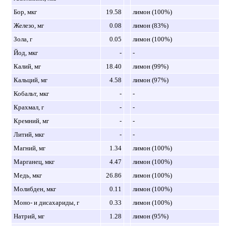
Бор, мкг
19.58
лимон (100%)
Железо, мг
0.08
лимон (83%)
Зола, г
0.05
лимон (100%)
Йод, мкг
-
-
Калий, мг
18.40
лимон (99%)
Кальций, мг
4.58
лимон (97%)
Кобальт, мкг
-
-
Крахмал, г
-
-
Кремний, мг
-
-
Литий, мкг
-
-
Магний, мг
1.34
лимон (100%)
Марганец, мкг
4.47
лимон (100%)
Медь, мкг
26.86
лимон (100%)
Молибден, мкг
0.11
лимон (100%)
Моно- и дисахариды, г
0.33
лимон (100%)
Натрий, мг
1.28
лимон (95%)