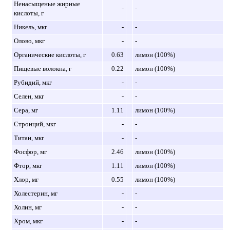
Ненасыщеные жирные
-
-
кислоты, г
Никель, мкг
-
-
Олово, мкг
-
-
Органические кислоты, г
0.63
лимон (100%)
Пищевые волокна, г
0.22
лимон (100%)
Рубидий, мкг
-
-
Селен, мкг
-
-
Сера, мг
1.11
лимон (100%)
Стронций, мкг
-
-
Титан, мкг
-
-
Фосфор, мг
2.46
лимон (100%)
Фтор, мкг
1.11
лимон (100%)
Хлор, мг
0.55
лимон (100%)
Холестерин, мг
-
-
Холин, мг
-
-
Хром, мкг
-
-