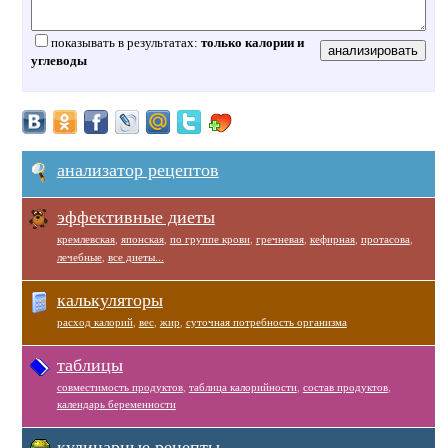
показывать в результатах:
только калории и
углеводы
анализатор рецептов
эффективные диеты
кремлевская
,
японская
,
по группе крови
,
гречневая
,
кефирная
,
протасова
,
лечебные
,
все диеты...
калькуляторы
расход калорий
,
вес
,
жир
,
суточная потребность организма
таблицы
совместимость продуктов
,
таблица калорийности
,
состав продуктов
,
календарь беременности
кулинарные рецепты