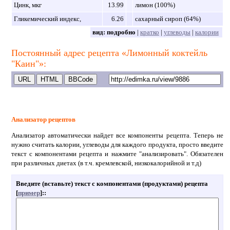
Цинк, мкг
13.99
лимон (100%)
Гликемический индекс,
6.26
сахарный сироп (64%)
вид:
подробно
|
кратко
|
углеводы
|
калории
Постоянный адрес рецепта «Лимонный коктейль
"Каин"»:
Анализатор рецептов
Анализатор автоматически найдет все компоненты рецепта. Теперь не
нужно считать калории, углеводы для каждого продукта, просто введите
текст с компонентами рецепта и нажмите "анализировать". Обязателен
при различных диетах (в т.ч. кремлевской, низкокалорийной и т.д)
Введите (вставьте) текст с компонентами (продуктами) рецепта
[
пример
]:
: