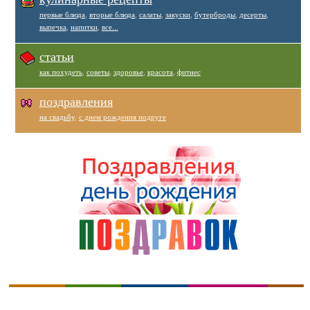
первые блюда
,
вторые блюда
,
салаты
,
закуски
,
бутерброды
,
десерты
,
выпечка
,
напитки
,
все...
статьи
как похудеть
,
советы
,
здоровье
,
красота
,
фитнес
поздравления
на свадьбу
,
с днем рождения подруге