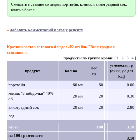
Смешать в стакане со льдом портвейн, коньяк и виноградный сок,
влить в бокал.
»
добавить комментарий к этому рецепту
Краткий состав готового блюда: «Коктейль "Виноградная
сенсация"»
продукты по группе крови:
[
1
|
2
|
3
|
4
]
углеводы
, гр
вес
продукт
кол-во
(очки, у.е для
гр
КД)
портвейн
60 мл
60
0.00
коньяк "3 звёздочки" 40%
20 мл
20
0.30
об.
виноградный сок
20 мл
20
2.80
лед
-
-
-
итого
100
3.10
на 100 гр готового
3.10