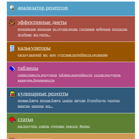
анализатор рецептов
эффективные диеты
кремлевская
,
японская
,
по группе крови
,
гречневая
,
кефирная
,
протасова
,
лечебные
,
все диеты...
калькуляторы
расход калорий
,
вес
,
жир
,
суточная потребность организма
таблицы
совместимость продуктов
,
таблица калорийности
,
состав продуктов
,
календарь беременности
кулинарные рецепты
первые блюда
,
вторые блюда
,
салаты
,
закуски
,
бутерброды
,
десерты
,
выпечка
,
напитки
,
все...
статьи
как похудеть
,
советы
,
здоровье
,
красота
,
фитнес