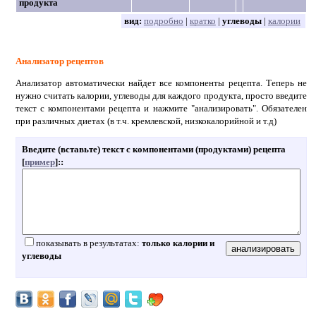
продукта
вид:
подробно
|
кратко
|
углеводы
|
калории
Анализатор рецептов
Анализатор автоматически найдет все компоненты рецепта. Теперь не
нужно считать калории, углеводы для каждого продукта, просто введите
текст с компонентами рецепта и нажмите "анализировать". Обязателен
при различных диетах (в т.ч. кремлевской, низкокалорийной и т.д)
Введите (вставьте) текст с компонентами (продуктами) рецепта
[
пример
]:
:
показывать в результатах:
только калории и
углеводы