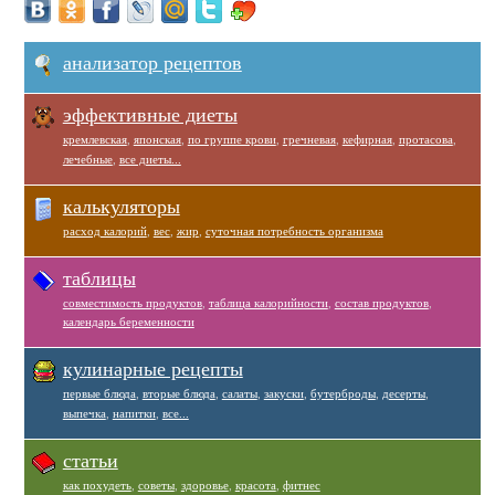
анализатор рецептов
эффективные диеты
кремлевская
,
японская
,
по группе крови
,
гречневая
,
кефирная
,
протасова
,
лечебные
,
все диеты...
калькуляторы
расход калорий
,
вес
,
жир
,
суточная потребность организма
таблицы
совместимость продуктов
,
таблица калорийности
,
состав продуктов
,
календарь беременности
кулинарные рецепты
первые блюда
,
вторые блюда
,
салаты
,
закуски
,
бутерброды
,
десерты
,
выпечка
,
напитки
,
все...
статьи
как похудеть
,
советы
,
здоровье
,
красота
,
фитнес