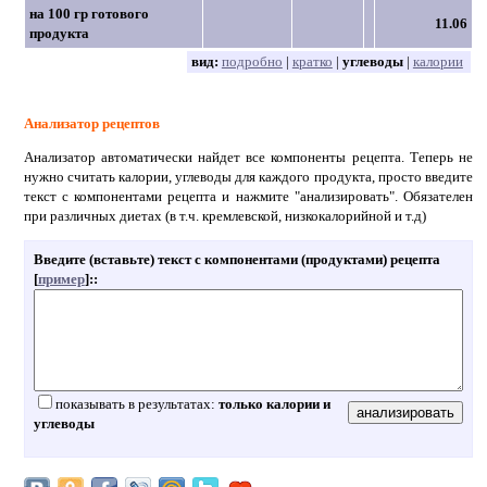
на 100 гр готового
11.06
продукта
вид:
подробно
|
кратко
|
углеводы
|
калории
Анализатор рецептов
Анализатор автоматически найдет все компоненты рецепта. Теперь не
нужно считать калории, углеводы для каждого продукта, просто введите
текст с компонентами рецепта и нажмите "анализировать". Обязателен
при различных диетах (в т.ч. кремлевской, низкокалорийной и т.д)
Введите (вставьте) текст с компонентами (продуктами) рецепта
[
пример
]:
:
показывать в результатах:
только калории и
углеводы