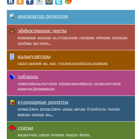
анализатор рецептов
эффективные диеты
кремлевская
,
японская
,
по группе крови
,
гречневая
,
кефирная
,
протасова
,
лечебные
,
все диеты...
калькуляторы
расход калорий
,
вес
,
жир
,
суточная потребность организма
таблицы
совместимость продуктов
,
таблица калорийности
,
состав продуктов
,
календарь беременности
кулинарные рецепты
первые блюда
,
вторые блюда
,
салаты
,
закуски
,
бутерброды
,
десерты
,
выпечка
,
напитки
,
все...
статьи
как похудеть
,
советы
,
здоровье
,
красота
,
фитнес