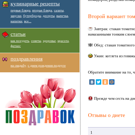
кулинарные рецепты
первые блюда
,
вторые блюда
,
салаты
,
Второй вариант то
закуски
,
бутерброды
,
десерты
,
выпечка
,
напитки
,
все...
Завтрак: стакан томатн
статьи
намазанными тонким слое
как похудеть
,
советы
,
здоровье
,
красота
,
Обед: стакан томатного
фитнес
Ужин: котлета из говяжь
поздравления
на свадьбу
,
с днем рождения подруге
Обратите внимание на то, 
Прежде чем сесть на ди
Отзывы о диете
1