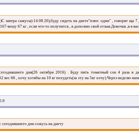
С завтра сажусь(с14.08.20),буду сидеть на диете"плюс один" , говорят ща 7 
167-вешу 67 кг , если что-то получится , я дополню свой отзыв.Девочки ,я в в
сегодняшнего дня(26 октября 2016) . Буду пить томатный сок 4 раза в д
2 вес 66 , хочу хотябы на 10 кг похудеть(за эту на 5кг хочу).Через неделю на
5.9
 с сегодняшнего дня сожусь на диету