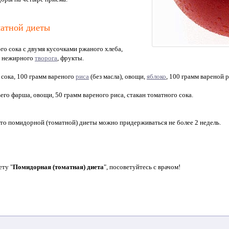
матной диеты
ого сока с двумя кусочками ржаного хлеба,
м нежирного
творога
, фрукты.
 сока, 100 грамм вареного
риса
(без масла), овощи,
яблоко
, 100 грамм вареной 
его фарша, овощи, 50 грамм вареного риса, стакан томатного сока.
что помидорной (томатной) диеты можно придерживаться не более 2 недель.
ету "
Помидорная (томатная) диета
", посоветуйтесь с врачом!