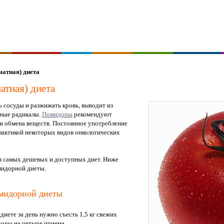
атная) диета
атная) диета
 сосуды и разжижать кровь, выводит из
дные радикалы.
Помидоры
рекомендуют
и обмена веществ. Постоянное употребление
лактикой некоторых видов онкологических
из самых дешевых и доступных диет. Ниже
мидорной диеты.
мидорной диеты
иете за день нужно съесть 1,5 кг свежих
доры на четыре приема.