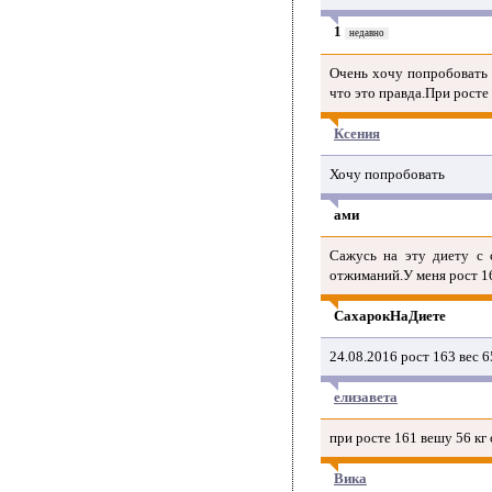
1
недавно
Очень хочу попробовать )
что это правда.При росте 
Ксения
Хочу попробовать
ами
Сажусь на эту диету с 
отжиманий.У меня рост 16
СахарокНаДиете
24.08.2016 рост 163 вес 6
елизавета
при росте 161 вешу 56 кг
Вика