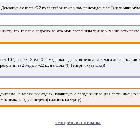
 Девчонки я с вами. С 2 го сентября тоже к вам присоиденяюсь)) цель миниму
у диету так как мне надоело то что мои сверсницы худые и у них есть пок
т 162, вес 78. Я ела 3 помидорки в день, вечером, за 3 часа до сна выпив
езультат за 2 недели -22 кг, я в шоке (!) Теперь я худышка))
дителям на месячный отдых, планирую с сегодняшнего дня сесть именно н
а+ парилка каждую неделю) надеюсь на удачу)
смотреть все отзывы