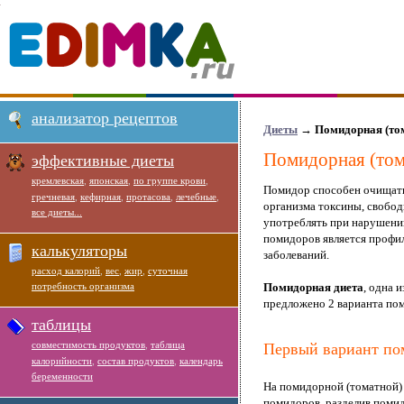
анализатор рецептов
Диеты
→
Помидорная (том
Помидорная (том
эффективные диеты
кремлевская
,
японская
,
по группе крови
,
Помидор способен очищать
гречневая
,
кефирная
,
протасова
,
лечебные
,
организма токсины, свобо
все диеты...
употреблять при нарушени
помидоров является профи
калькуляторы
заболеваний.
расход калорий
,
вес
,
жир
,
суточная
потребность организма
Помидорная диета
, одна 
предложено 2 варианта по
таблицы
совместимость продуктов
,
таблица
Первый вариант по
калорийности
,
состав продуктов
,
календарь
беременности
На помидорной (томатной) д
помидоров, разделив поми