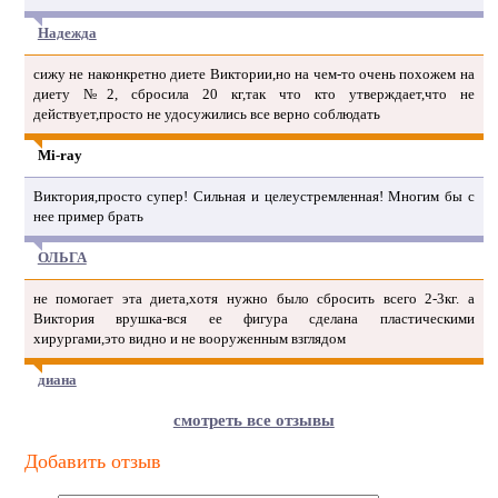
Надежда
сижу не наконкретно диете Виктории,но на чем-то очень похожем на
диету №2, сбросила 20 кг,так что кто утверждает,что не
действует,просто не удосужились все верно соблюдать
Mi-ray
Виктория,просто супер! Сильная и целеустремленная! Многим бы с
нее пример брать
ОЛЬГА
не помогает эта диета,хотя нужно было сбросить всего 2-3кг. а
Виктория врушка-вся ее фигура сделана пластическими
хирургами,это видно и не вооруженным взглядом
диана
смотреть все отзывы
Добавить отзыв