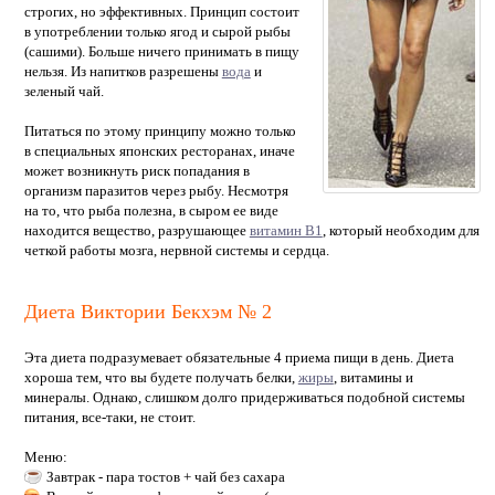
строгих, но эффективных. Принцип состоит
в употреблении только ягод и сырой рыбы
(сашими). Больше ничего принимать в пищу
нельзя. Из напитков разрешены
вода
и
зеленый чай.
Питаться по этому принципу можно только
в специальных японских ресторанах, иначе
может возникнуть риск попадания в
организм паразитов через рыбу. Несмотря
на то, что рыба полезна, в сыром ее виде
находится вещество, разрушающее
витамин В1
, который необходим для
четкой работы мозга, нервной системы и сердца.
Диета Виктории Бекхэм № 2
Эта диета подразумевает обязательные 4 приема пищи в день. Диета
хороша тем, что вы будете получать белки,
жиры
, витамины и
минералы. Однако, слишком долго придерживаться подобной системы
питания, все-таки, не стоит.
Меню:
Завтрак - пара тостов + чай без сахара