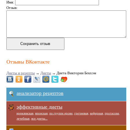
Имя:
Отзыв:
Отзывы ВКонтакте
Диеты и рецепты
→
Диеты
→
Диета Виктории Бекхэм
анализатор рецептов
эффективные диеты
кремлевская
,
японская
,
по группе крови
,
гречневая
,
кефирная
,
протасова
,
лечебные
,
все диеты...