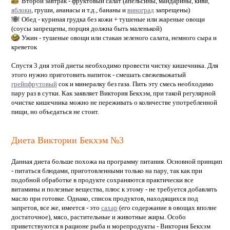
Второй завтрак - фруктовый салат (апельсины, мандарины, киви,
яблоки
, груши, ананасы и т.д., бананы и
виноград
запрещены)
Обед - куриная грудка без кожи + тушеные или жареные овощи
(соусы запрещены, порция должна быть маленькой)
Ужин - тушеные овощи или стакан зеленого салата, немного сыра и
креветок
Спустя 3 дня этой диеты необходимо провести чистку кишечника. Для
этого нужно приготовить напиток - смешать свежевыжатый
грейпфрутовый
сок и минералку без газа. Пить эту смесь необходимо
пару раз в сутки. Как заявляет Виктория Бекхэм, при такой регулярной
очистке кишечника можно не переживать о количестве употребленной
пищи, но объедаться не стоит.
Диета Виктории Бекхэм №3
Данная диета больше похожа на программу питания. Основной принцип
- питаться блюдами, приготовленными только на пару, так как при
подобной обработке в продукте сохраняются практически все
витамины и полезные вещества, плюс к этому - не требуется добавлять
масло при готовке. Однако, список продуктов, находящихся под
запретов, все же, имеется - это
сахар
(его содержание в овощах вполне
достаточное), мясо, растительные и животные жиры. Особо
приветствуются в рационе рыба и морепродукты - Виктория Бекхэм