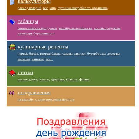
калькуляторы
расход калорий
,
вес
,
жир
,
суточная потребность организма
таблицы
совместимость продуктов
,
таблица калорийности
,
состав продуктов
,
календарь беременности
кулинарные рецепты
первые блюда
,
вторые блюда
,
салаты
,
закуски
,
бутерброды
,
десерты
,
выпечка
,
напитки
,
все...
статьи
как похудеть
,
советы
,
здоровье
,
красота
,
фитнес
поздравления
на свадьбу
,
с днем рождения подруге