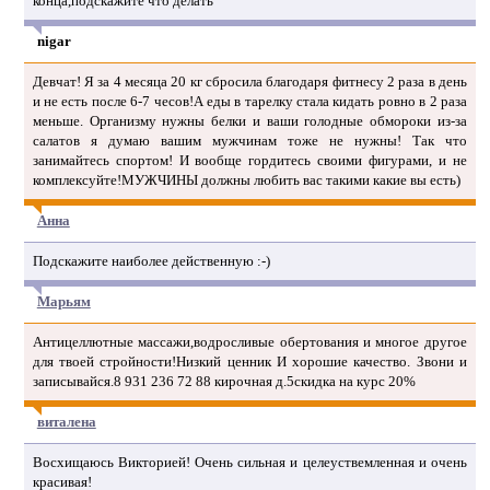
конца,подскажите что делать
nigar
Девчат! Я за 4 месяца 20 кг сбросила благодаря фитнесу 2 раза в день
и не есть после 6-7 чесов!А еды в тарелку стала кидать ровно в 2 раза
меньше. Организму нужны белки и ваши голодные обмороки из-за
салатов я думаю вашим мужчинам тоже не нужны! Так что
занимайтесь спортом! И вообще гордитесь своими фигурами, и не
комплексуйте!МУЖЧИНЫ должны любить вас такими какие вы есть)
Анна
Подскажите наиболее действенную :-)
Марьям
Антицеллютные массажи,водросливые обертования и многое другое
для твоей стройности!Низкий ценник И хорошие качество. Звони и
записывайся.8 931 236 72 88 кирочная д.5скидка на курс 20%
виталена
Восхищаюсь Викторией! Очень сильная и целеуствемленная и очень
красивая!