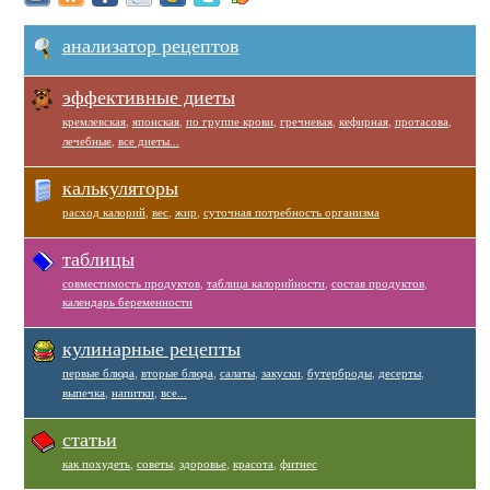
анализатор рецептов
эффективные диеты
кремлевская
,
японская
,
по группе крови
,
гречневая
,
кефирная
,
протасова
,
лечебные
,
все диеты...
калькуляторы
расход калорий
,
вес
,
жир
,
суточная потребность организма
таблицы
совместимость продуктов
,
таблица калорийности
,
состав продуктов
,
календарь беременности
кулинарные рецепты
первые блюда
,
вторые блюда
,
салаты
,
закуски
,
бутерброды
,
десерты
,
выпечка
,
напитки
,
все...
статьи
как похудеть
,
советы
,
здоровье
,
красота
,
фитнес