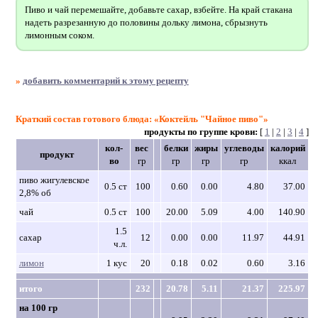
Пиво и чай перемешайте, добавьте сахар, взбейте. На край стакана
надеть разрезанную до половины дольку лимона, сбрызнуть
лимонным соком.
»
добавить комментарий к этому рецепту
Краткий состав готового блюда: «Коктейль "Чайное пиво"»
продукты по группе крови:
[
1
|
2
|
3
|
4
]
кол-
вес
белки
жиры
углеводы
калорий
продукт
во
гр
гр
гр
гр
ккал
пиво жигулевское
0.5 ст
100
0.60
0.00
4.80
37.00
2,8% об
чай
0.5 ст
100
20.00
5.09
4.00
140.90
1.5
сахар
12
0.00
0.00
11.97
44.91
ч.л.
лимон
1 кус
20
0.18
0.02
0.60
3.16
итого
232
20.78
5.11
21.37
225.97
на 100 гр