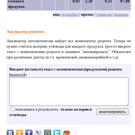
готового
8.95
2.20
9.21
97.40
продукта
вид:
подробно
|
кратко
|
углеводы
|
калории
Анализатор рецептов
Анализатор автоматически найдет все компоненты рецепта. Теперь не
нужно считать калории, углеводы для каждого продукта, просто введите
текст с компонентами рецепта и нажмите "анализировать". Обязателен
при различных диетах (в т.ч. кремлевской, низкокалорийной и т.д)
Введите (вставьте) текст с компонентами (продуктами) рецепта
[
пример
]:
:
показывать в результатах:
только калории и
углеводы