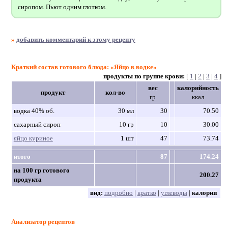
сиропом. Пьют одним глотком.
»
добавить комментарий к этому рецепту
Краткий состав готового блюда: «Яйцо в водке»
продукты по группе крови:
[
1
|
2
|
3
|
4
]
вес
калорийность
продукт
кол-во
гр
ккал
водка 40% об.
30 мл
30
70.50
сахарный сироп
10 гр
10
30.00
яйцо куриное
1 шт
47
73.74
итого
87
174.24
на 100 гр готового
200.27
продукта
вид:
подробно
|
кратко
|
углеводы
|
калории
Анализатор рецептов