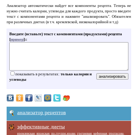
Анализатор автоматически найдет все компоненты рецепта. Теперь не
нужно считать калории, углеводы для каждого продукта, просто введите
текст с компонентами рецепта и нажмите "анализировать". Обязателен
при различных диетах (в т.ч. кремлевской, низкокалорийной и т.д)
Введите (вставьте) текст с компонентами (продуктами) рецепта
[
пример
]:
:
показывать в результатах:
только калории и
углеводы
анализатор рецептов
эффективные диеты
кремлевская
,
японская
,
по группе крови
,
гречневая
,
кефирная
,
протасова
,