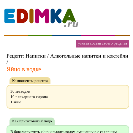
узнать состав своего рецепта
Рецепт: Напитки / Алкогольные напитки и коктейли
/
Яйцо в водке
Компоненты рецепта
30 мл водки
10 г сахарного сиропа
1 яйцо
Как приготовить блюдо
В бокал опустить яйцо и вылить водку, смешанную с сахарным