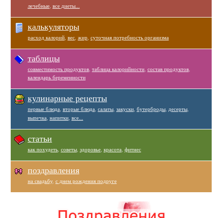
лечебные
,
все диеты...
калькуляторы
расход калорий
,
вес
,
жир
,
суточная потребность организма
таблицы
совместимость продуктов
,
таблица калорийности
,
состав продуктов
,
календарь беременности
кулинарные рецепты
первые блюда
,
вторые блюда
,
салаты
,
закуски
,
бутерброды
,
десерты
,
выпечка
,
напитки
,
все...
статьи
как похудеть
,
советы
,
здоровье
,
красота
,
фитнес
поздравления
на свадьбу
,
с днем рождения подруге