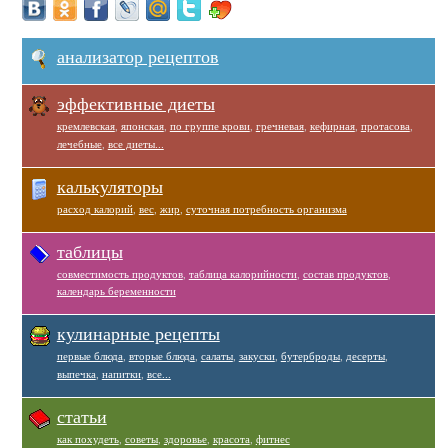
анализатор рецептов
эффективные диеты
кремлевская
,
японская
,
по группе крови
,
гречневая
,
кефирная
,
протасова
,
лечебные
,
все диеты...
калькуляторы
расход калорий
,
вес
,
жир
,
суточная потребность организма
таблицы
совместимость продуктов
,
таблица калорийности
,
состав продуктов
,
календарь беременности
кулинарные рецепты
первые блюда
,
вторые блюда
,
салаты
,
закуски
,
бутерброды
,
десерты
,
выпечка
,
напитки
,
все...
статьи
как похудеть
,
советы
,
здоровье
,
красота
,
фитнес