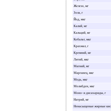
Железо, мг
Зола, г
Йод, мкг
Калий, мг
Кальций, мг
Кобальт, мкг
Крахмал, г
Кремний, мг
Литий, мкг
Магний, мг
Марганец, мкг
Медь, мкг
Молибден, мкг
Моно- и дисахариды, г
Натрий, мг
Ненасыщеные жирные кисл