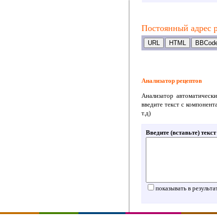
Постоянный адрес р
Анализатор рецептов
Анализатор автоматически
введите текст с компонент
т.д)
Введите (вставьте) текс
показывать в результа