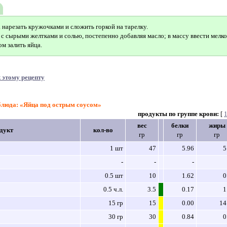
нарезать кружочками и сложить горкой на тарелку.
 с сырыми желтками и солью, постепенно добавляя масло; в массу ввести мелк
м залить яйца.
 этому рецепту
блюда: «Яйца под острым соусом»
продукты по группе крови:
[
вес
белки
жиры
дукт
кол-во
гр
гр
гр
1 шт
47
5.96
5
-
-
-
0.5 шт
10
1.62
0
0.5 ч.л.
3.5
0.17
1
15 гр
15
0.00
14
30 гр
30
0.84
0