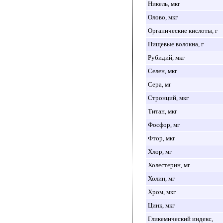
Никель, мкг
Олово, мкг
Органические кислоты, г
Пищевые волокна, г
Рубидий, мкг
Селен, мкг
Сера, мг
Стронций, мкг
Титан, мкг
Фосфор, мг
Фтор, мкг
Хлор, мг
Холестерин, мг
Холин, мг
Хром, мкг
Цинк, мкг
Гликемический индекс,