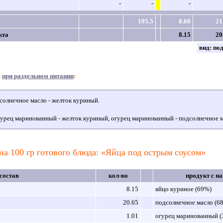
-
-
-
105.5
8.60
21
кта
8.15
20
вид:
по
в
при раздельном питании
:
олнечное масло - желток куриный.
урец маринованный - желток куриный, огурец маринованный - подсолнечное м
на 100 гр готового блюда: «Яйца под острым соусом»
состав
кол-во
продукт с н
8.15
яйцо куриное (69%)
20.65
подсолнечное масло (6
1.01
огурец маринованный 