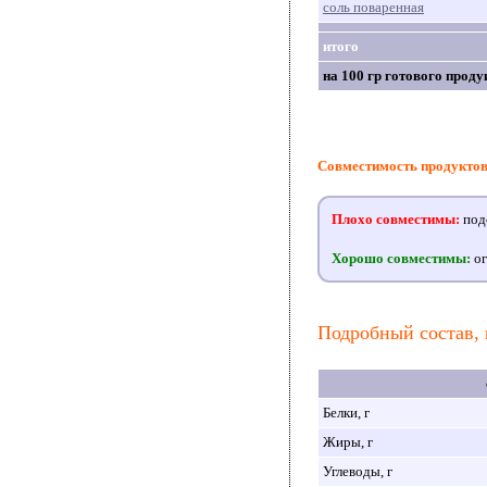
соль поваренная
итого
на 100 гр готового проду
Совместимость продукто
Плохо совместимы:
подс
Хорошо совместимы:
ог
Подробный состав, 
Белки, г
Жиры, г
Углеводы, г