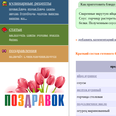
кулинарные рецепты
Как приготовить блюдо
первые блюда
,
вторые блюда
,
салаты
,
Сваренные вкрутую яйца 
закуски
,
бутерброды
,
десерты
,
выпечка
,
Соус: горчицу растереть
напитки
,
все...
белки. Полученным соусо
статьи
как похудеть
,
советы
,
здоровье
,
красота
,
»
добавить комментарий к
фитнес
поздравления
Краткий состав готового 
на свадьбу
,
с днем рождения подруге
про
яйцо куриное
соусы
желток куриный
горчица столовая
подсолнечное масло
огурец маринованный