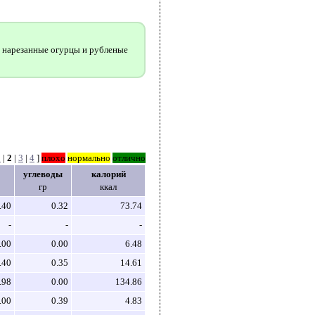
о нарезанные огурцы и рубленые
1
|
2
|
3
|
4
]
плохо
нормально
отлично
углеводы
калорий
гр
ккал
.40
0.32
73.74
-
-
-
.00
0.00
6.48
.40
0.35
14.61
.98
0.00
134.86
.00
0.39
4.83