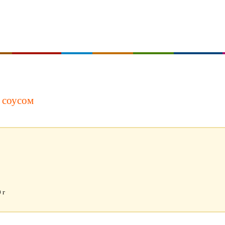
 соусом
 г