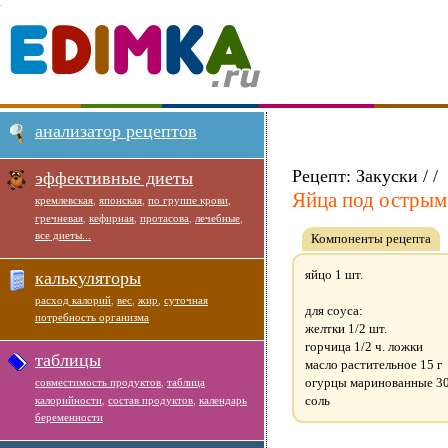
анализатор рецептов
Рецепт: Закуски / /
эффективные диеты
Яйца под острым
кремлевская
,
японская
,
по группе крови
,
гречневая
,
кефирная
,
протасова
,
лечебные
,
все диеты...
Компоненты рецепта
яйцо 1 шт.
калькуляторы
расход калорий
,
вес
,
жир
,
суточная
для соуса:
потребность организма
желтки 1/2 шт.
горчица 1/2 ч. ложки
таблицы
масло растительное 15 г
огурцы маринованные 30
совместимость продуктов
,
таблица
соль
калорийности
,
состав продуктов
,
календарь
беременности