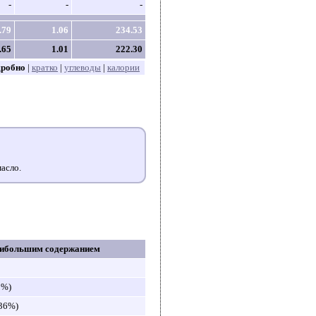
-
-
-
.79
1.06
234.53
.65
1.01
222.30
дробно
|
кратко
|
углеводы
|
калории
асло.
аибольшим содержанием
8%)
(36%)