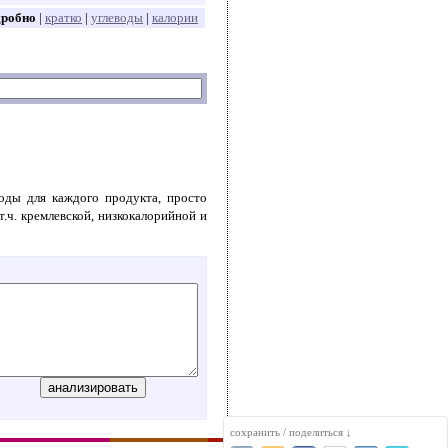
дробно
|
кратко
|
углеводы
|
калории
воды для каждого продукта, просто
т.ч. кремлевской, низкокалорийной и
сохранить / поделиться ↓