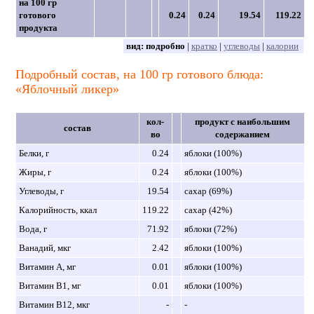
на 100 гр
готового
0.24
0.24
19.54
119.22
продукта
вид:
подробно
|
кратко
|
углеводы
|
калории
Подробный состав, на 100 гр готового блюда:
«Яблочный ликер»
кол-
продукт с наибольшим
состав
во
содержанием
Белки, г
0.24
яблоки (100%)
Жиры, г
0.24
яблоки (100%)
Углеводы, г
19.54
сахар (69%)
Калорийность, ккал
119.22
сахар (42%)
Вода, г
71.92
яблоки (72%)
Ванадий, мкг
2.42
яблоки (100%)
Витамин A, мг
0.01
яблоки (100%)
Витамин B1, мг
0.01
яблоки (100%)
Витамин B12, мкг
-
-