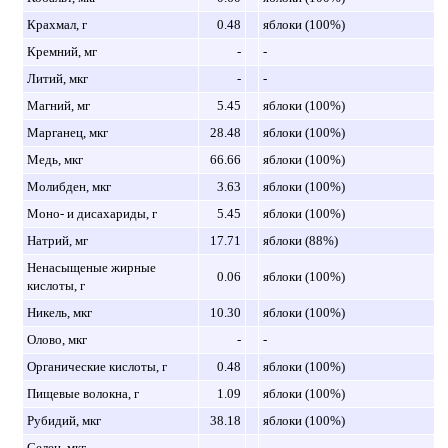
Крахмал, г
0.48
яблоки (100%)
Кремний, мг
-
-
Литий, мкг
-
-
Магний, мг
5.45
яблоки (100%)
Марганец, мкг
28.48
яблоки (100%)
Медь, мкг
66.66
яблоки (100%)
Молибден, мкг
3.63
яблоки (100%)
Моно- и дисахариды, г
5.45
яблоки (100%)
Натрий, мг
17.71
яблоки (88%)
Ненасыщеные жирные
0.06
яблоки (100%)
кислоты, г
Никель, мкг
10.30
яблоки (100%)
Олово, мкг
-
-
Органические кислоты, г
0.48
яблоки (100%)
Пищевые волокна, г
1.09
яблоки (100%)
Рубидий, мкг
38.18
яблоки (100%)
Селен, мкг
-
-