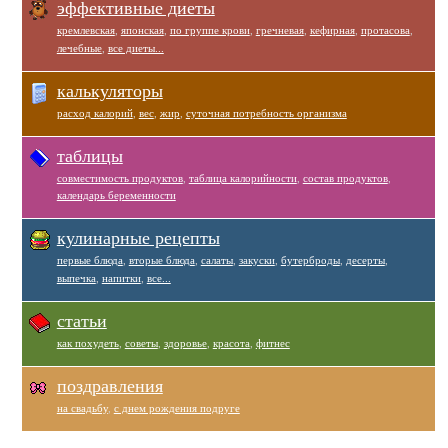
эффективные диеты
кремлевская
,
японская
,
по группе крови
,
гречневая
,
кефирная
,
протасова
,
лечебные
,
все диеты...
калькуляторы
расход калорий
,
вес
,
жир
,
суточная потребность организма
таблицы
совместимость продуктов
,
таблица калорийности
,
состав продуктов
,
календарь беременности
кулинарные рецепты
первые блюда
,
вторые блюда
,
салаты
,
закуски
,
бутерброды
,
десерты
,
выпечка
,
напитки
,
все...
статьи
как похудеть
,
советы
,
здоровье
,
красота
,
фитнес
поздравления
на свадьбу
,
с днем рождения подруге