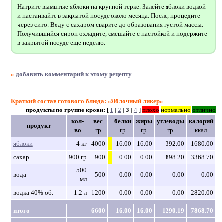
Натрите вымытые яблоки на крупной терке. Залейте яблоки водкой
и настаивайте в закрытой посуде около месяца. После, процедите
через сито. Воду с сахаром сварите до образования густой массы.
Получившийся сироп охладите, смешайте с настойкой и подержите
в закрытой посуде еще неделю.
»
добавить комментарий к этому рецепту
Краткий состав готового блюда: «Яблочный ликер»
продукты по группе крови:
[
1
|
2
|
3
|
4
]
плохо
нормально
отлично
кол-
вес
белки
жиры
углеводы
калорий
продукт
во
гр
гр
гр
гр
ккал
яблоки
4 кг
4000
16.00
16.00
392.00
1680.00
сахар
900 гр
900
0.00
0.00
898.20
3368.70
500
вода
500
0.00
0.00
0.00
0.00
мл
водка 40% об.
1.2 л
1200
0.00
0.00
0.00
2820.00
итого
6600
16.00
16.00
1290.19
7868.70