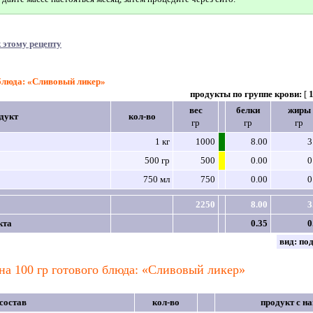
 этому рецепту
 блюда: «Сливовый ликер»
продукты по группе крови:
[
вес
белки
жиры
дукт
кол-во
гр
гр
гр
1 кг
1000
8.00
3
500 гр
500
0.00
0
750 мл
750
0.00
0
2250
8.00
3
кта
0.35
0
вид:
по
на 100 гр готового блюда: «Сливовый ликер»
состав
кол-во
продукт с н