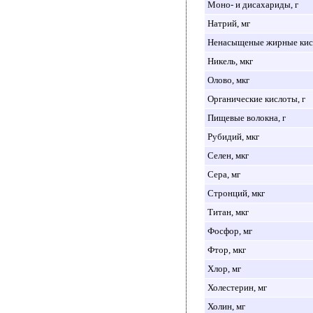
Моно- и дисахариды, г
Натрий, мг
Ненасыщеные жирные кисл
Никель, мкг
Олово, мкг
Органические кислоты, г
Пищевые волокна, г
Рубидий, мкг
Селен, мкг
Сера, мг
Стронций, мкг
Титан, мкг
Фосфор, мг
Фтор, мкг
Хлор, мг
Холестерин, мг
Холин, мг