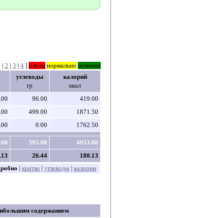
1
|
2
|
3
|
4
]
плохо
нормально
отлично
углеводы
калорий
гр
ккал
.00
96.00
419.00
.00
499.00
1871.50
.00
0.00
1762.50
.00
595.00
4053.00
.13
26.44
180.13
дробно
|
кратко
|
углеводы
|
калории
аибольшим содержанием