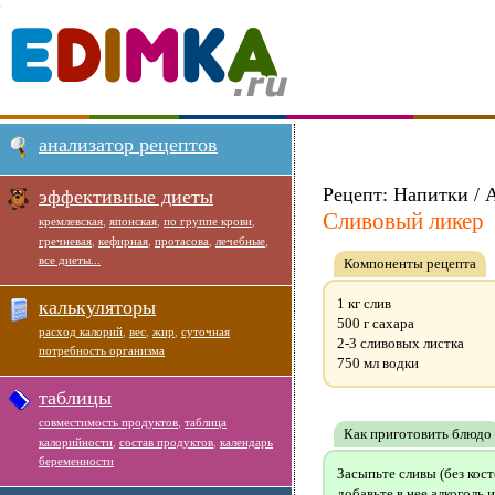
анализатор рецептов
Рецепт: Напитки / 
эффективные диеты
Сливовый ликер
кремлевская
,
японская
,
по группе крови
,
гречневая
,
кефирная
,
протасова
,
лечебные
,
все диеты...
Компоненты рецепта
1 кг слив
калькуляторы
500 г сахара
расход калорий
,
вес
,
жир
,
суточная
2-3 сливовых листка
потребность организма
750 мл водки
таблицы
совместимость продуктов
,
таблица
Как приготовить блюдо
калорийности
,
состав продуктов
,
календарь
беременности
Засыпьте сливы (без кос
добавьте в нее алкоголь 