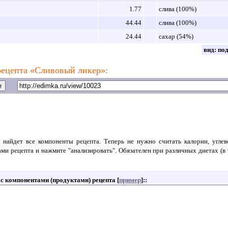
1.77
слива (100%)
44.44
слива (100%)
24.44
сахар (54%)
вид:
по
рецепта «Сливовый ликер»:
 найдет все компоненты рецепта. Теперь не нужно считать калории, угле
ами рецепта и нажмите "анализировать". Обязателен при различных диетах (в 
т с компонентами (продуктами) рецепта [
пример
]:
: