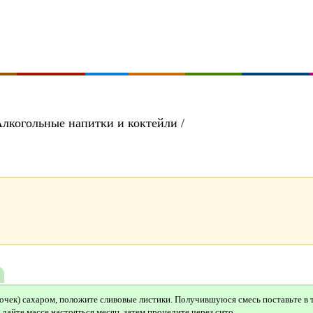
Алкогольные напитки и коктейли /
точек) сахаром, положите сливовые листики. Получившуюся смесь поставьте в т
и дайте массе настояться месяц, затем процедите через сито.