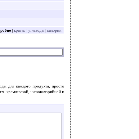
дробно
|
кратко
|
углеводы
|
калории
воды для каждого продукта, просто
т.ч. кремлевской, низкокалорийной и