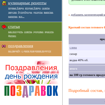
кулинарные рецепты
первые блюда
,
вторые блюда
,
салаты
,
закуски
,
бутерброды
,
десерты
,
выпечка
,
»
добавить комментарий к
напитки
,
все...
статьи
Краткий состав готового
как похудеть
,
советы
,
здоровье
,
красота
,
фитнес
про
поздравления
слива
на свадьбу
,
с днем рождения подруге
сахар
водка 40% об.
итого
на 100 гр готового проду
Подробный состав, 