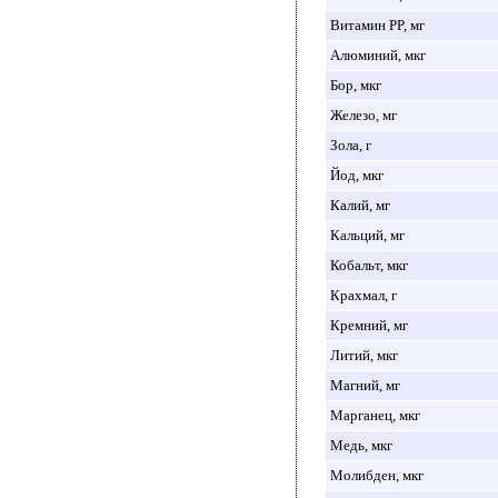
Витамин PP, мг
Алюминий, мкг
Бор, мкг
Железо, мг
Зола, г
Йод, мкг
Калий, мг
Кальций, мг
Кобальт, мкг
Крахмал, г
Кремний, мг
Литий, мкг
Магний, мг
Марганец, мкг
Медь, мкг
Молибден, мкг