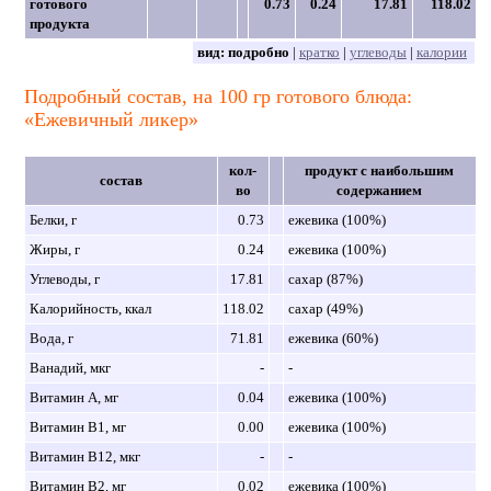
готового
0.73
0.24
17.81
118.02
продукта
вид:
подробно
|
кратко
|
углеводы
|
калории
Подробный состав, на 100 гр готового блюда:
«Ежевичный ликер»
кол-
продукт с наибольшим
состав
во
содержанием
Белки, г
0.73
ежевика (100%)
Жиры, г
0.24
ежевика (100%)
Углеводы, г
17.81
сахар (87%)
Калорийность, ккал
118.02
сахар (49%)
Вода, г
71.81
ежевика (60%)
Ванадий, мкг
-
-
Витамин A, мг
0.04
ежевика (100%)
Витамин B1, мг
0.00
ежевика (100%)
Витамин B12, мкг
-
-
Витамин B2, мг
0.02
ежевика (100%)