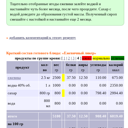
Тщательно отобранные ягоды ежевики залейте водкой и
настаивайте чуть более месяца, после чего процедите. Сахар с
водой доведите до образования густой массы. Полученный сироп
смешайте с настойкой и настаивайте еще 2 месяца.
»
добавить комментарий к этому рецепту
Краткий состав готового блюда: «Ежевичный ликер»
продукты по группе крови:
[
1
|
2
|
3
|
4
]
плохо
нормально
отлично
кол-
вес
белки
жиры
углеводы
калорий
продукт
во
гр
гр
гр
гр
ккал
ежевика
2.5 кг
2500
37.50
12.50
110.00
675.00
водка 40% об.
1 л
1000
0.00
0.00
0.00
2350.00
сахар
800 гр
800
0.00
0.00
798.40
2994.40
800
вода
800
0.00
0.00
0.00
0.00
мл
итого
5100
37.50
12.50
908.40
6019.40
на 100 гр