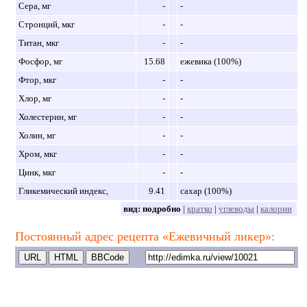
Сера, мг
-
-
Стронций, мкг
-
-
Титан, мкг
-
-
Фосфор, мг
15.68
ежевика (100%)
Фтор, мкг
-
-
Хлор, мг
-
-
Холестерин, мг
-
-
Холин, мг
-
-
Хром, мкг
-
-
Цинк, мкг
-
-
Гликемический индекс,
9.41
сахар (100%)
вид:
подробно
|
кратко
|
углеводы
|
калории
Постоянный адрес рецепта «Ежевичный ликер»: