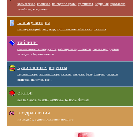
кремлевская
,
японская
,
по группе крови
,
гречневая
,
кефирная
,
протасова
,
лечебные
,
все диеты...
калькуляторы
расход калорий
,
вес
,
жир
,
суточная потребность организма
таблицы
совместимость продуктов
,
таблица калорийности
,
состав продуктов
,
календарь беременности
кулинарные рецепты
первые блюда
,
вторые блюда
,
салаты
,
закуски
,
бутерброды
,
десерты
,
выпечка
,
напитки
,
все...
статьи
как похудеть
,
советы
,
здоровье
,
красота
,
фитнес
поздравления
на свадьбу
,
с днем рождения подруге