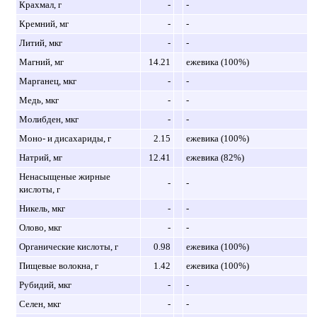
Крахмал, г
-
-
Кремний, мг
-
-
Литий, мкг
-
-
Магний, мг
14.21
ежевика (100%)
Марганец, мкг
-
-
Медь, мкг
-
-
Молибден, мкг
-
-
Моно- и дисахариды, г
2.15
ежевика (100%)
Натрий, мг
12.41
ежевика (82%)
Ненасыщеные жирные
-
-
кислоты, г
Никель, мкг
-
-
Олово, мкг
-
-
Органические кислоты, г
0.98
ежевика (100%)
Пищевые волокна, г
1.42
ежевика (100%)
Рубидий, мкг
-
-
Селен, мкг
-
-