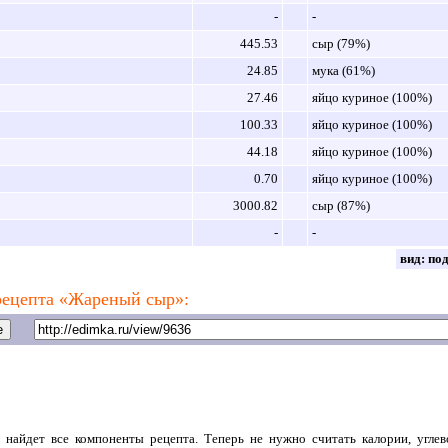
-
-
445.53
сыр (79%)
24.85
мука (61%)
27.46
яйцо куриное (100%)
100.33
яйцо куриное (100%)
44.18
яйцо куриное (100%)
0.70
яйцо куриное (100%)
3000.82
сыр (87%)
-
-
вид:
по
рецепта «Жареный сыр»:
 найдет все компоненты рецепта. Теперь не нужно считать калории, угле