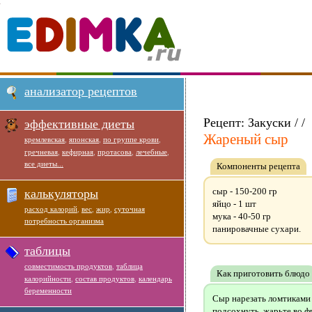
анализатор рецептов
Рецепт: Закуски / /
эффективные диеты
Жареный сыр
кремлевская
,
японская
,
по группе крови
,
гречневая
,
кефирная
,
протасова
,
лечебные
,
все диеты...
Компоненты рецепта
сыр - 150-200 гр
калькуляторы
яйцо - 1 шт
расход калорий
,
вес
,
жир
,
суточная
мука - 40-50 гр
потребность организма
панировачные сухари.
таблицы
совместимость продуктов
,
таблица
Как приготовить блюдо
калорийности
,
состав продуктов
,
календарь
беременности
Сыр нарезать ломтиками в
подсохнуть, жарьте во ф