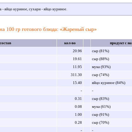
 - яйцо куриное, сухари - яйцо куриное.
на 100 гр готового блюда: «Жареный сыр»
состав
кол-во
продукт с н
20.96
сыр (81%)
19.61
сыр (88%)
11.95
мука (93%)
311.30
сыр (74%)
15.40
яйцо куриное (84%)
-
-
0.31
сыр (83%)
0.08
мука (61%)
1.00
сыр (91%)
0.28
сыр (70%)
-
-