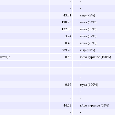
-
-
-
-
43.31
сыр (75%)
198.73
мука (64%)
122.85
мука (50%)
3.24
мука (67%)
0.46
мука (73%)
589.78
сыр (95%)
оты, г
0.52
яйцо куриное (100%)
-
-
-
-
-
-
0.16
мука (100%)
-
-
-
-
44.63
яйцо куриное (69%)
-
-