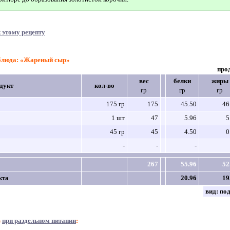
 этому рецепту
 блюда: «Жареный сыр»
про
вес
белки
жиры
дукт
кол-во
гр
гр
гр
175 гр
175
45.50
46
1 шт
47
5.96
5
45 гр
45
4.50
0
-
-
-
267
55.96
52
кта
20.96
19
вид:
по
в
при раздельном питании
: