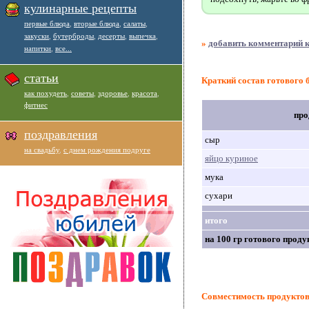
кулинарные рецепты
первые блюда
,
вторые блюда
,
салаты
,
закуски
,
бутерброды
,
десерты
,
выпечка
,
»
добавить комментарий к
напитки
,
все...
статьи
Краткий состав готового
как похудеть
,
советы
,
здоровье
,
красота
,
фитнес
про
поздравления
сыр
на свадьбу
,
с днем рождения подруге
яйцо куриное
мука
сухари
итого
на 100 гр готового проду
Совместимость продукто