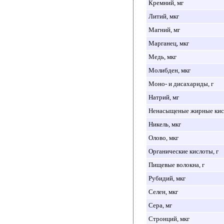
Кремний, мг
Литий, мкг
Магний, мг
Марганец, мкг
Медь, мкг
Молибден, мкг
Моно- и дисахариды, г
Натрий, мг
Ненасыщеные жирные кисл
Никель, мкг
Олово, мкг
Органические кислоты, г
Пищевые волокна, г
Рубидий, мкг
Селен, мкг
Сера, мг
Стронций, мкг