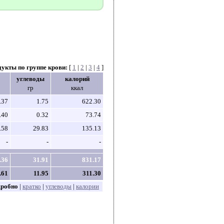
дукты по группе крови:
[
1
|
2
|
3
|
4
]
углеводы
калорий
гр
ккал
.37
1.75
622.30
.40
0.32
73.74
.58
29.83
135.13
-
-
-
.36
31.91
831.17
.61
11.95
311.30
дробно
|
кратко
|
углеводы
|
калории