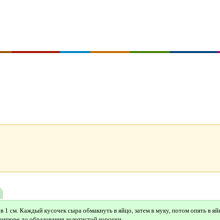
 1 см. Каждый кусочек сыра обмакнуть в яйцо, затем в муку, потом опять в яйц
ритюре до образования золотистой корочки.