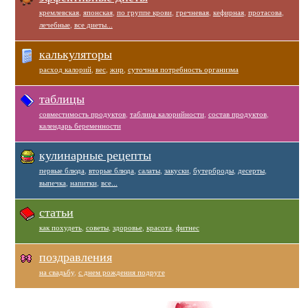
кремлевская
,
японская
,
по группе крови
,
гречневая
,
кефирная
,
протасова
,
лечебные
,
все диеты...
калькуляторы
расход калорий
,
вес
,
жир
,
суточная потребность организма
таблицы
совместимость продуктов
,
таблица калорийности
,
состав продуктов
,
календарь беременности
кулинарные рецепты
первые блюда
,
вторые блюда
,
салаты
,
закуски
,
бутерброды
,
десерты
,
выпечка
,
напитки
,
все...
статьи
как похудеть
,
советы
,
здоровье
,
красота
,
фитнес
поздравления
на свадьбу
,
с днем рождения подруге