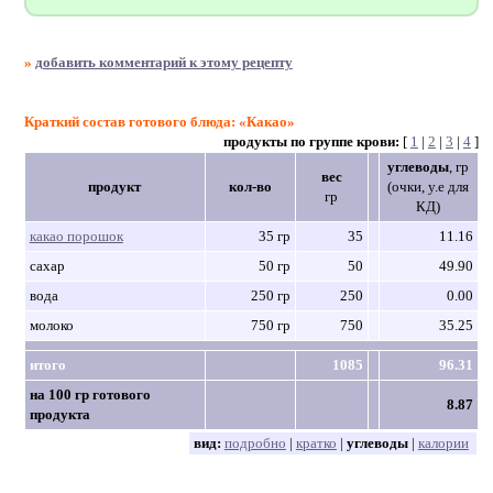
»
добавить комментарий к этому рецепту
Краткий состав готового блюда: «Какао»
продукты по группе крови:
[
1
|
2
|
3
|
4
]
углеводы
, гр
вес
продукт
кол-во
(очки, у.е для
гр
КД)
какао порошок
35 гр
35
11.16
сахар
50 гр
50
49.90
вода
250 гр
250
0.00
молоко
750 гр
750
35.25
итого
1085
96.31
на 100 гр готового
8.87
продукта
вид:
подробно
|
кратко
|
углеводы
|
калории