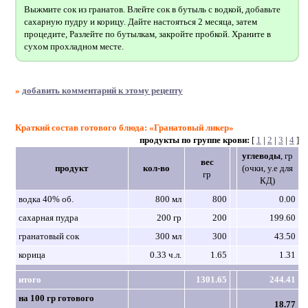
Выжмите сок из гранатов. Влейте сок в бутыль с водкой, добавьте
сахарную пудру и корицу. Дайте настояться 2 месяца, затем
процедите, Разлейте по бутылкам, закройте пробкой. Храните в
сухом прохладном месте.
»
добавить комментарий к этому рецепту
Краткий состав готового блюда: «Гранатовый ликер»
продукты по группе крови:
[
1
|
2
|
3
|
4
]
углеводы
, гр
вес
продукт
кол-во
(очки, у.е для
гр
КД)
водка 40% об.
800 мл
800
0.00
сахарная пудра
200 гр
200
199.60
гранатовый сок
300 мл
300
43.50
корица
0.33 ч.л.
1.65
1.31
итого
1301.65
244.41
на 100 гр готового
18.77