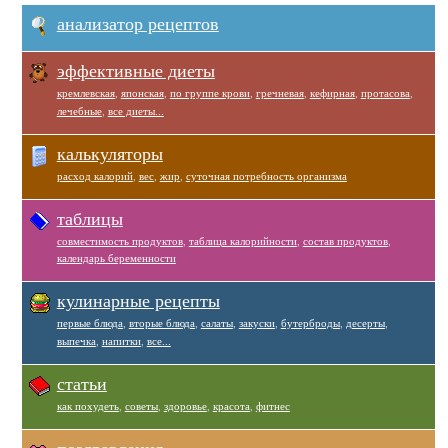
анализатор рецептов
эффективные диеты
кремлевская
,
японская
,
по группе крови
,
гречневая
,
кефирная
,
протасова
,
лечебные
,
все диеты...
калькуляторы
расход калорий
,
вес
,
жир
,
суточная потребность организма
таблицы
совместимость продуктов
,
таблица калорийности
,
состав продуктов
,
календарь беременности
кулинарные рецепты
первые блюда
,
вторые блюда
,
салаты
,
закуски
,
бутерброды
,
десерты
,
выпечка
,
напитки
,
все...
статьи
как похудеть
,
советы
,
здоровье
,
красота
,
фитнес