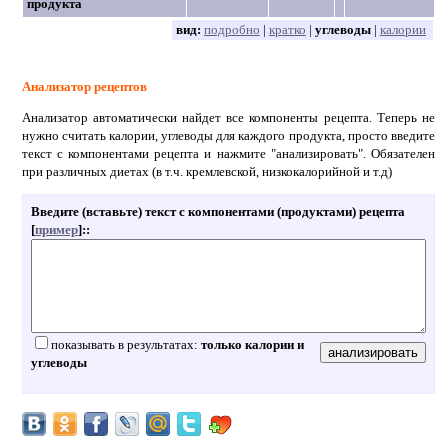
продукта
вид:
подробно
|
кратко
|
углеводы
|
калории
Анализатор рецептов
Анализатор автоматически найдет все компоненты рецепта. Теперь не
нужно считать калории, углеводы для каждого продукта, просто введите
текст с компонентами рецепта и нажмите "анализировать". Обязателен
при различных диетах (в т.ч. кремлевской, низкокалорийной и т.д)
Введите (вставьте) текст с компонентами (продуктами) рецепта
[
пример
]:
:
показывать в результатах:
только калории и
углеводы