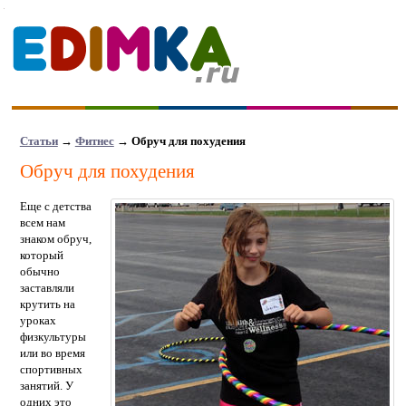
Статьи
→
Фитнес
→ Обруч для похудения
Обруч для похудения
Еще с детства
всем нам
знаком обруч,
который
обычно
заставляли
крутить на
уроках
физкультуры
или во время
спортивных
занятий. У
одних это