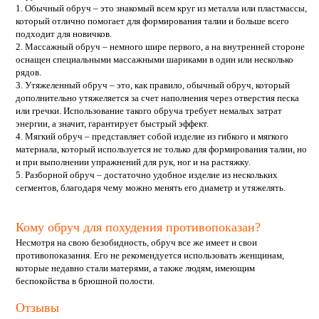
1. Обычный обруч – это знакомый всем круг из металла или пластмассы,
который отлично помогает для формирования талии и больше всего
подходит для новичков.
2. Массажный обруч – немного шире первого, а на внутренней стороне
оснащен специальными массажными шариками в один или несколько
рядов.
3. Утяжеленный обруч – это, как правило, обычный обруч, который
дополнительно утяжеляется за счет наполнения через отверстия песка
или гречки. Использование такого обруча требует немалых затрат
энергии, а значит, гарантирует быстрый эффект.
4. Мягкий обруч – представляет собой изделие из гибкого и мягкого
материала, который используется не только для формирования талии, но
и при выполнении упражнений для рук, ног и на растяжку.
5. Разборной обруч – достаточно удобное изделие из нескольких
сегментов, благодаря чему можно менять его диаметр и утяжелять.
Кому обруч для похудения противопоказан?
Несмотря на свою безобидность, обруч все же имеет и свои
противопоказания. Его не рекомендуется использовать женщинам,
которые недавно стали матерями, а также людям, имеющим
беспокойства в брюшной полости.
Отзывы