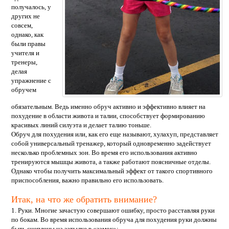
получалось, у
других не
совсем,
однако, как
были правы
учителя и
тренеры,
делая
упражнение с
обручем
обязательным. Ведь именно обруч активно и эффективно влияет на
похудение в области живота и талии, способствует формированию
красивых линий силуэта и делает талию тоньше.
Обруч для похудения или, как его еще называют, хулахуп, представляет
собой универсальный тренажер, который одновременно задействует
несколько проблемных зон. Во время его использования активно
тренируются мышцы живота, а также работают поясничные отделы.
Однако чтобы получить максимальный эффект от такого спортивного
приспособления, важно правильно его использовать.
Итак, на что же обратить внимание?
1. Руки. Многие зачастую совершают ошибку, просто расставляя руки
по бокам. Во время использования обруча для похудения руки должны
быть сцеплены на затылке в «замок»;