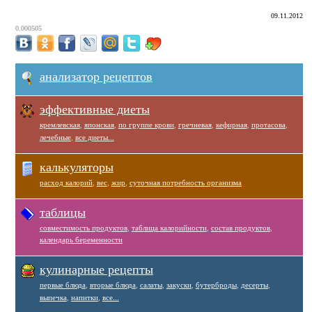
09.11.2012
0.000505
анализатор рецептов
эффективные диеты
кремлевская
,
японская
,
по группе крови
,
гречневая
,
кефирная
,
протасова
,
лечебные
,
все диеты...
калькуляторы
расход калорий
,
вес
,
жир
,
суточная потребность организма
таблицы
совместимость продуктов
,
таблица калорийности
,
состав продуктов
,
календарь беременности
кулинарные рецепты
первые блюда
,
вторые блюда
,
салаты
,
закуски
,
бутерброды
,
десерты
,
выпечка
,
напитки
,
все...