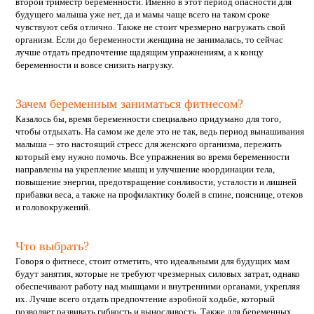
второй триместр беременности. Именно в этот период опасности для
будущего малыша уже нет, да и мамы чаще всего на таком сроке
чувствуют себя отлично. Также не стоит чрезмерно нагружать свой
организм. Если до беременности женщина не занималась, то сейчас
лучше отдать предпочтение щадящим упражнениям, а к концу
беременности и вовсе снизить нагрузку.
Зачем беременным заниматься фитнесом?
Казалось бы, время беременности специально придумано для того,
чтобы отдыхать. На самом же деле это не так, ведь период вынашивания
малыша – это настоящий стресс для женского организма, пережить
который ему нужно помочь. Все упражнения во время беременности
направлены на укрепление мышц и улучшение координации тела,
повышение энергии, предотвращение сонливости, усталости и лишней
прибавки веса, а также на профилактику болей в спине, пояснице, отеков
и головокружений.
Что выбрать?
Говоря о фитнесе, стоит отметить, что идеальными для будущих мам
будут занятия, которые не требуют чрезмерных силовых затрат, однако
обеспечивают работу над мышцами и внутренними органами, укрепляя
их. Лучше всего отдать предпочтение аэробной ходьбе, который
позволяет развивать гибкость и выносливость. Также для беременных