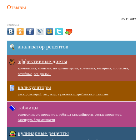
Отзывы
05.11.2012
0.000503
анализатор рецептов
эффективные диеты
кремлевская
,
японская
,
по группе крови
,
гречневая
,
кефирная
,
протасова
,
лечебные
,
все диеты...
калькуляторы
расход калорий
,
вес
,
жир
,
суточная потребность организма
таблицы
совместимость продуктов
,
таблица калорийности
,
состав продуктов
,
календарь беременности
кулинарные рецепты
первые блюда
,
вторые блюда
,
салаты
,
закуски
,
бутерброды
,
десерты
,