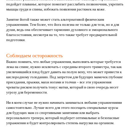
подойдет плаванье, которое помогает расслабить позвоночник, укрепить
мышцы груди и спины, избежать появления растяжек на коже.
Занятие йогой также может стать альтернативой физическим
упражнениям. Тем более, что йога полезна не только для тела, но и для
души, ведь она обеспечивает гармонию духовного и эмоционального
благосостояния, несмотря на то, что также требует предварительной
подготовки.
Соблюдаем осторожность
Важно помнить, что любые упражнения, выполнять которые требуется
лежа на спине, нужно исключать с середины второго триместра, так как
увеличившийся плод будет давить на полую вену, что может привести к
кислородному голоданию. Под запретом для будущих мамочек глубокие
приседания, прыжки, махи ногами и толчки – все эти упражнения
чреваты риском получить тонус матки, который в свою очередь несет
угрозу для беременности.
Ни в коем случае не нужно начинать заниматься любыми упражнениями
самостоятельно. Лучше всего для этого посещать специальные курсы
для будущих мам со спортивными занятиями или выбрать
персонального тренера, который подберет оптимальные и безопасные
упражнения и будет контролировать степень нагрузки на организм.