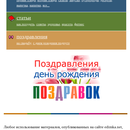
выпечка
,
напитки
,
все...
статьи
как похудеть
,
советы
,
здоровье
,
красота
,
фитнес
поздравления
на свадьбу
,
с днем рождения подруге
Любое использование материалов, опубликованных на сайте edimka.net,