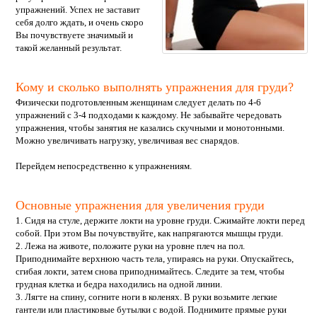
упражнений. Успех не заставит
себя долго ждать, и очень скоро
Вы почувствуете значимый и
такой желанный результат.
Кому и сколько выполнять упражнения для груди?
Физически подготовленным женщинам следует делать по 4-6
упражнений с 3-4 подходами к каждому. Не забывайте чередовать
упражнения, чтобы занятия не казались скучными и монотонными.
Можно увеличивать нагрузку, увеличивая вес снарядов.
Перейдем непосредственно к упражнениям.
Основные упражнения для увеличения груди
1. Сидя на стуле, держите локти на уровне груди. Сжимайте локти перед
собой. При этом Вы почувствуйте, как напрягаются мышцы груди.
2. Лежа на животе, положите руки на уровне плеч на пол.
Приподнимайте верхнюю часть тела, упираясь на руки. Опускайтесь,
сгибая локти, затем снова приподнимайтесь. Следите за тем, чтобы
грудная клетка и бедра находились на одной линии.
3. Лягте на спину, согните ноги в коленях. В руки возьмите легкие
гантели или пластиковые бутылки с водой. Поднимите прямые руки