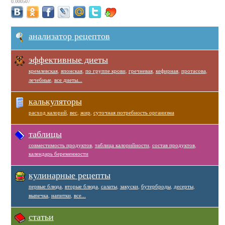
0.000507
анализатор рецептов
эффективные диеты
кремлевская
,
японская
,
по группе крови
,
гречневая
,
кефирная
,
протасова
,
лечебные
,
все диеты...
калькуляторы
расход калорий
,
вес
,
жир
,
суточная потребность организма
таблицы
совместимость продуктов
,
таблица калорийности
,
состав продуктов
,
календарь беременности
кулинарные рецепты
первые блюда
,
вторые блюда
,
салаты
,
закуски
,
бутерброды
,
десерты
,
выпечка
,
напитки
,
все...
статьи