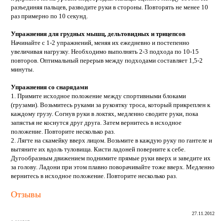
разъединяя пальцев, разводите руки в стороны. Повторять не менее 10
раз примерно по 10 секунд.
Упражнения для грудных мышц, дельтовидных и трицепсов
Начинайте с 1-2 упражнений, меняя их ежедневно и постепенно
увеличивая нагрузку. Необходимо выполнять 2-3 подхода по 10-15
повторов. Оптимальный перерыв между подходами составляет 1,5-2
минуты.
Упражнения со снарядами
1. Примите исходное положение между спортивными блоками
(грузами). Возьмитесь руками за рукоятку троса, который прикреплен к
каждому грузу. Согнув руки в локтях, медленно сводите руки, пока
запястья не коснутся друг друга. Затем вернитесь в исходное
положение. Повторите несколько раз.
2. Лягте на скамейку вверх лицом. Возьмите в каждую руку по гантеле и
вытяните их вдоль туловища. Кисти ладоней поверните к себе.
Дугообразным движением поднимите прямые руки вверх и заведите их
за голову. Ладони при этом плавно поворачивайте тоже вверх. Медленно
вернитесь в исходное положение. Повторите несколько раз.
Отзывы
27.11.2012