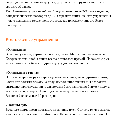
вверх, держа их ладонями друг к другу. Разводите руки в стороны и
сводите обратно.
Такой комплекс упражнений необходимо выполнять 2-3 раза в неделю,
доведя количество повторов до 12. Обратите внимание, что упражнения
нужно выполнять медленно, в этом случае их эффективность будет
очевидной.
Комплексные упражнения
«Отжимания»
Встаньте у стены, упритесь в нее ладонями. Медленно отжимайтесь.
Следите за тем, чтобы спина всегда оставалась прямой. Положение рук
можно менять от близкого друг к другу до совсем широкого.
«Отжимания от пола»
Поставьте прямые руки перпендикулярно к полу, тело держите прямо,
носки ног должны лежать на полу. Выполняйте отжимания. Обратите
внимание: при опускании грудь должна быть как можно ближе к полу, а
таз – слегка приподнят. При подъеме тело должно быть прямым.
Выполняйте не менее 10 раз в день.
«Пальцы рук»
Встаньте прямо, ноги поставьте на ширине плеч. Согните руки в локтях
и держите их на уровне подбородка. Пальцы сцепите между собой. Не