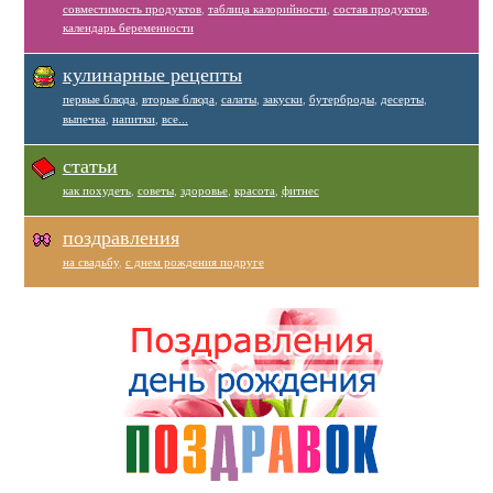
совместимость продуктов
,
таблица калорийности
,
состав продуктов
,
календарь беременности
кулинарные рецепты
первые блюда
,
вторые блюда
,
салаты
,
закуски
,
бутерброды
,
десерты
,
выпечка
,
напитки
,
все...
статьи
как похудеть
,
советы
,
здоровье
,
красота
,
фитнес
поздравления
на свадьбу
,
с днем рождения подруге