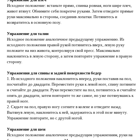
Исходное положение: встаньте прямо, спинка ровная, ноги шире плеч,
живот втянут. Обнимите себя покрепче руками. Затем отведите прямые
руки максимально в стороны, соединив лопатки. Потянитесь и
возвратитесь в основную позу.
Упражнение для талии
Исходное положение аналогичное предыдущему упражнению. Из
исходного положения правой рукой потянитесь вверх, левую руку
положите на низ живота, контролируя свой пресс. Максимально
наклонитесь в левую сторону, а затем повторите упражнение в правую
сторону.
Упражнения для спины и задней поверхности бедер
1. Из исходного положения наклонитесь вперед, руки поставив на пол,
посчитайте до двадцати. Переместите руки к левой ноге, спину потяните
и считайте до двадцати. Руки переместите на пол, потянитесь и считайте
опять до двадцати, затем повторите то же самое, но уже потянувшись к
правой ноге.
2. Сядьте на пол, правую ногу согните в колене и отведите назад.
Вытянув левую, наклонитесь к ней, задержитесь в этой позе минуту.
Упражнение повторите, но с другой ногой.
Упражнение для шеи
Исходное положение аналогичное предыдущим упражнениям, руки на