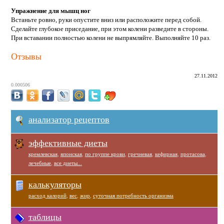
Упражнение для мышц ног
Встаньте ровно, руки опустите вниз или расположите перед собой.
Сделайте глубокое приседание, при этом колени разведите в стороны.
При вставании полностью колени не выпрямляйте. Выполняйте 10 раз.
Отзывы
27.11.2012
0.000506
анализатор рецептов
эффективные диеты
кремлевская
,
японская
,
по группе крови
,
гречневая
,
кефирная
,
протасова
,
лечебные
,
все диеты...
калькуляторы
расход калорий
,
вес
,
жир
,
суточная потребность организма
таблицы