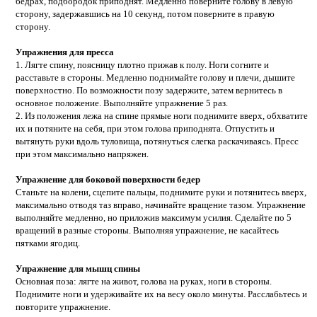
бедрах, подбородок приподнят. Медленно поверните голову в левую
сторону, задержавшись на 10 секунд, потом поверните в правую
сторону.
Упражнения для пресса
1. Лягте спину, поясницу плотно прижав к полу. Ноги согните и
расставьте в стороны. Медленно поднимайте голову и плечи, дышите
поверхностно. По возможности позу задержите, затем вернитесь в
основное положение. Выполняйте упражнение 5 раз.
2. Из положения лежа на спине прямые ноги поднимите вверх, обхватите
их и потяните на себя, при этом голова приподнята. Отпустить и
вытянуть руки вдоль туловища, потянуться слегка раскачиваясь. Пресс
при этом максимально напряжен.
Упражнение для боковой поверхности бедер
Станьте на колени, сцепите пальцы, поднимите руки и потянитесь вверх,
максимально отводя таз вправо, начинайте вращение тазом. Упражнение
выполняйте медленно, но приложив максимум усилия. Сделайте по 5
вращений в разные стороны. Выполняя упражнение, не касайтесь
пятками ягодиц.
Упражнение для мышц спины
Основная поза: лягте на живот, голова на руках, ноги в стороны.
Поднимите ноги и удерживайте их на весу около минуты. Расслабьтесь и
повторите упражнение.