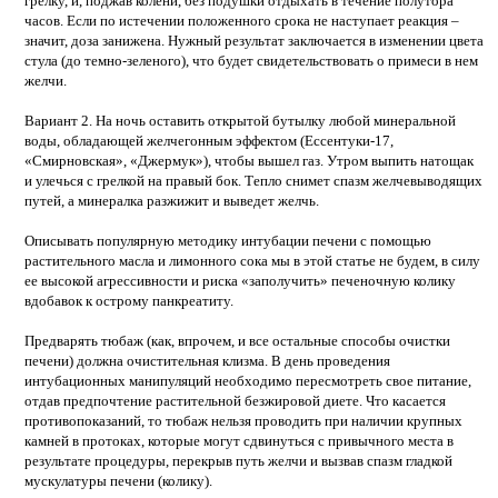
грелку, и, поджав колени, без подушки отдыхать в течение полутора
часов. Если по истечении положенного срока не наступает реакция –
значит, доза занижена. Нужный результат заключается в изменении цвета
стула (до темно-зеленого), что будет свидетельствовать о примеси в нем
желчи.
Вариант 2. На ночь оставить открытой бутылку любой минеральной
воды, обладающей желчегонным эффектом (Ессентуки-17,
«Смирновская», «Джермук»), чтобы вышел газ. Утром выпить натощак
и улечься с грелкой на правый бок. Тепло снимет спазм желчевыводящих
путей, а минералка разжижит и выведет желчь.
Описывать популярную методику интубации печени с помощью
растительного масла и лимонного сока мы в этой статье не будем, в силу
ее высокой агрессивности и риска «заполучить» печеночную колику
вдобавок к острому панкреатиту.
Предварять тюбаж (как, впрочем, и все остальные способы очистки
печени) должна очистительная клизма. В день проведения
интубационных манипуляций необходимо пересмотреть свое питание,
отдав предпочтение растительной безжировой диете. Что касается
противопоказаний, то тюбаж нельзя проводить при наличии крупных
камней в протоках, которые могут сдвинуться с привычного места в
результате процедуры, перекрыв путь желчи и вызвав спазм гладкой
мускулатуры печени (колику).