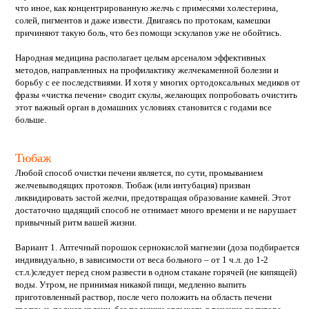
что иное, как концентрированную желчь с примесями холестерина,
солей, пигментов и даже извести. Двигаясь по протокам, камешки
причиняют такую боль, что без помощи эскулапов уже не обойтись.
Народная медицина располагает целым арсеналом эффективных
методов, направленных на профилактику желчекаменной болезни и
борьбу с ее последствиями. И хотя у многих ортодоксальных медиков от
фразы «чистка печени» сводит скулы, желающих попробовать очистить
этот важный орган в домашних условиях становится с годами все
больше.
Тюбаж
Любой способ очистки печени является, по сути, промыванием
желчевыводящих протоков. Тюбаж (или интубация) призван
ликвидировать застой желчи, предотвращая образование камней. Этот
достаточно щадящий способ не отнимает много времени и не нарушает
привычный ритм вашей жизни.
Вариант 1. Аптечный порошок сернокислой магнезии (доза подбирается
индивидуально, в зависимости от веса больного – от 1 ч.л. до 1-2
ст.л.)следует перед сном развести в одном стакане горячей (не кипящей)
воды. Утром, не принимая никакой пищи, медленно выпить
приготовленный раствор, после чего положить на область печени