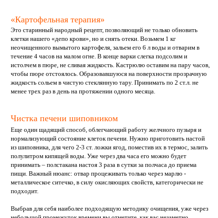
«Картофельная терапия»
Это старинный народный рецепт, позволяющий не только обновить
клетки нашего «депо крови», но и снять отеки. Возьмем 1 кг
неочищенного вымытого картофеля, зальем его 6 л воды и отварим в
течение 4 часов на малом огне. В конце варки слегка подсолим и
истолчем в пюре, не сливая жидкость. Кастрюлю оставим на пару часов,
чтобы пюре отстоялось. Образовавшуюся на поверхности прозрачную
жидкость сольем в чистую стеклянную тару. Принимать по 2 ст.л. не
менее трех раз в день на протяжении одного месяца.
Чистка печени шиповником
Еще один щадящий способ, облегчающий работу желчного пузыря и
нормализующий состояние клеток печени. Нужно приготовить настой
из шиповника, для чего 2-3 ст. ложки ягод, поместив их в термос, залить
полулитром кипящей воды. Уже через два часа его можно будет
принимать – полстакана настоя 3 раза в сутки за полчаса до приема
пищи. Важный нюанс: отвар процеживать только через марлю -
металлическое ситечко, в силу окисляющих свойств, категорически не
подходит.
Выбрав для себя наиболее подходящую методику очищения, уже через
небольшой промежуток времени вы отметите, как вас незаметно