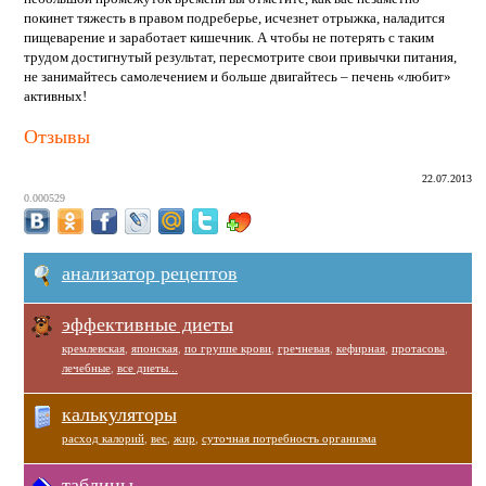
покинет тяжесть в правом подреберье, исчезнет отрыжка, наладится
пищеварение и заработает кишечник. А чтобы не потерять с таким
трудом достигнутый результат, пересмотрите свои привычки питания,
не занимайтесь самолечением и больше двигайтесь – печень «любит»
активных!
Отзывы
22.07.2013
0.000529
анализатор рецептов
эффективные диеты
кремлевская
,
японская
,
по группе крови
,
гречневая
,
кефирная
,
протасова
,
лечебные
,
все диеты...
калькуляторы
расход калорий
,
вес
,
жир
,
суточная потребность организма
таблицы