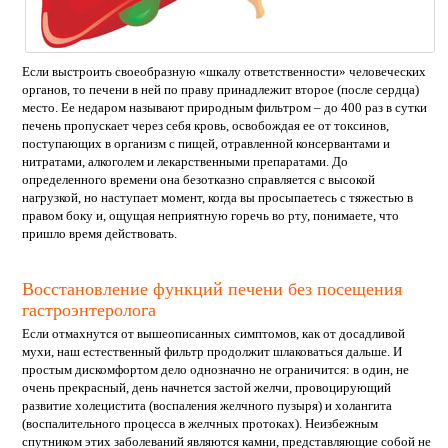
Если выстроить своеобразную «шкалу ответственности» человеческих
органов, то печени в ней по праву принадлежит второе (после сердца)
место. Ее недаром называют природным фильтром – до 400 раз в сутки
печень пропускает через себя кровь, освобождая ее от токсинов,
поступающих в организм с пищей, отравленной консервантами и
нитратами, алкоголем и лекарственными препаратами. До
определенного времени она безотказно справляется с высокой
нагрузкой, но наступает момент, когда вы просыпаетесь с тяжестью в
правом боку и, ощущая неприятную горечь во рту, понимаете, что
пришло время действовать.
Восстановление функций печени без посещения
гастроэнтеролога
Если отмахнутся от вышеописанных симптомов, как от досадливой
мухи, наш естественный фильтр продолжит шлаковаться дальше. И
простым дискомфортом дело однозначно не ограничится: в один, не
очень прекрасный, день начнется застой желчи, провоцирующий
развитие холецистита (воспаления желчного пузыря) и холангита
(воспалительного процесса в желчных протоках). Неизбежным
спутником этих заболеваний являются камни, представляющие собой не