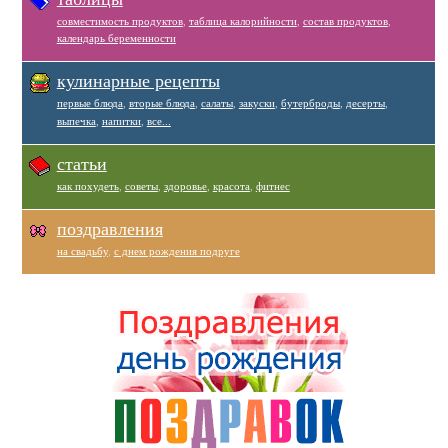
совместимость продуктов
,
таблица калорийности
,
состав продуктов
,
календарь беременности
кулинарные рецепты
первые блюда
,
вторые блюда
,
салаты
,
закуски
,
бутерброды
,
десерты
,
выпечка
,
напитки
,
все...
статьи
как похудеть
,
советы
,
здоровье
,
красота
,
фитнес
поздравления
на свадьбу
,
с днем рождения подруге