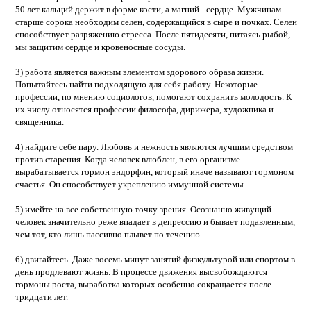
50 лет кальций держит в форме кости, а магний - сердце. Мужчинам
старше сорока необходим селен, содержащийся в сыре и почках. Селен
способствует разряжению стресса. После пятидесяти, питаясь рыбой,
мы защитим сердце и кровеносные сосуды.
3) работа является важным элементом здорового образа жизни.
Попытайтесь найти подходящую для себя работу. Некоторые
профессии, по мнению социологов, помогают сохранить молодость. К
их числу относятся профессии философа, дирижера, художника и
священника.
4) найдите себе пару. Любовь и нежность являются лучшим средством
против старения. Когда человек влюблен, в его организме
вырабатывается гормон эндорфин, который иначе называют гормоном
счастья. Он способствует укреплению иммунной системы.
5) имейте на все собственную точку зрения. Осознанно живущий
человек значительно реже впадает в депрессию и бывает подавленным,
чем тот, кто лишь пассивно плывет по течению.
6) двигайтесь. Даже восемь минут занятий физкультурой или спортом в
день продлевают жизнь. В процессе движения высвобождаются
гормоны роста, выработка которых особенно сокращается после
тридцати лет.