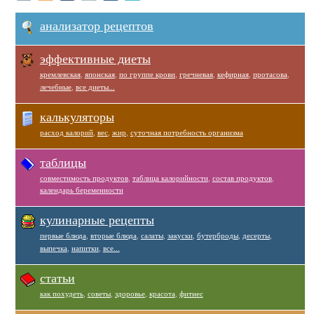
анализатор рецептов
эффективные диеты
кремлевская
,
японская
,
по группе крови
,
гречневая
,
кефирная
,
протасова
,
лечебные
,
все диеты...
калькуляторы
расход калорий
,
вес
,
жир
,
суточная потребность организма
таблицы
совместимость продуктов
,
таблица калорийности
,
состав продуктов
,
календарь беременности
кулинарные рецепты
первые блюда
,
вторые блюда
,
салаты
,
закуски
,
бутерброды
,
десерты
,
выпечка
,
напитки
,
все...
статьи
как похудеть
,
советы
,
здоровье
,
красота
,
фитнес