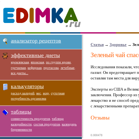
анализатор рецептов
Статьи
→
Здоровье
→ Зел
Зеленый чай спа
эффективные диеты
кремлевская
,
японская
,
по группе крови
,
Исследования показали, чт
гречневая
,
кефирная
,
протасова
,
лечебные
,
галлат. Он предотвращает
все диеты...
оставляя там места для вир
калькуляторы
Эксперты из США и Велико
расход калорий
,
вес
,
жир
,
суточная
заключения. Профессор из 
потребность организма
лекарство и не способ пре
с лекарственными препарат
таблицы
Отзывы
совместимость продуктов
,
таблица
калорийности
,
состав продуктов
,
календарь
беременности
0.000478