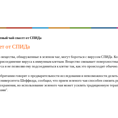
еный чай спасет от СПИДа
сет от СПИДа
о вещества, обнаруженные в зеленом чае, могут бороться с вирусом СПИДа. К
 присоединение вируса к иммунным клеткам. Вещество связывает поверхностн
уса и не позволяя ему подсоединиться к клетке так, как это происходит обычно
британии говорят о предварительности исследования и невозможности делать
университета Шеффилда, сообщил, что прием зеленого чая способен снизить р
дохранения, но использование зеленого чая может усилить традиционную терап
ами".