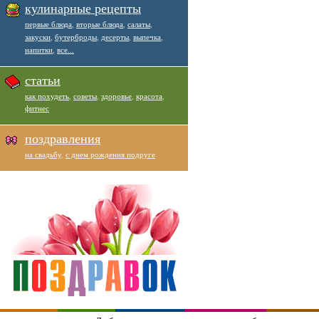
кулинарные рецепты
первые блюда
,
вторые блюда
,
салаты
,
закуски
,
бутерброды
,
десерты
,
выпечка
,
напитки
,
все...
статьи
как похудеть
,
советы
,
здоровье
,
красота
,
фитнес
поздравления
на свадьбу
,
с днем рождения подруге