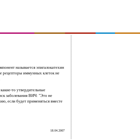
омпонент называется эпигалокатехин
ые рецепторы иммунных клеток не
.
 какие-то утвердительные
иск заболевания ВИЧ: "Это не
ию, если будет применяться вместе
18.04.2007