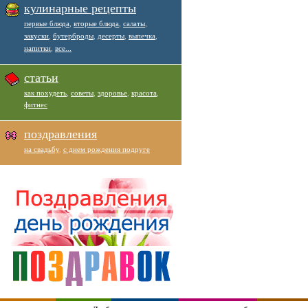
кулинарные рецепты
первые блюда
,
вторые блюда
,
салаты
,
закуски
,
бутерброды
,
десерты
,
выпечка
,
напитки
,
все...
статьи
как похудеть
,
советы
,
здоровье
,
красота
,
фитнес
поздравления
на свадьбу
,
с днем рождения подруге