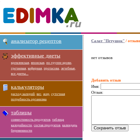
анализатор рецептов
Салат "Петушок"
/ отзыв
эффективные диеты
нет отзывов
кремлевская
,
японская
,
по группе крови
,
гречневая
,
кефирная
,
протасова
,
лечебные
,
все диеты...
Добавить отзыв
калькуляторы
Имя:
Отзыв:
расход калорий
,
вес
,
жир
,
суточная
потребность организма
таблицы
совместимость продуктов
,
таблица
калорийности
,
состав продуктов
,
календарь
беременности