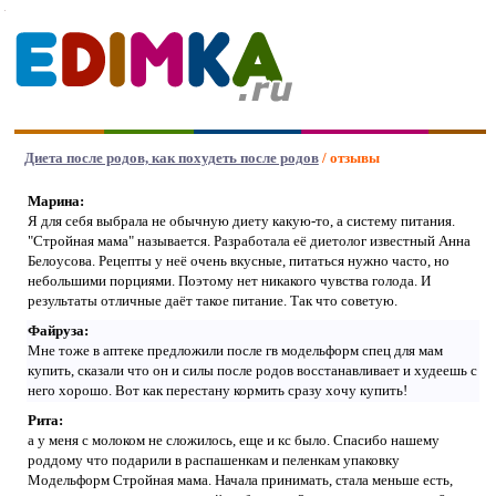
Диета после родов, как похудеть после родов
/ отзывы
Марина:
Я для себя выбрала не обычную диету какую-то, а систему питания.
"Стройная мама" называется. Разработала её диетолог известный Анна
Белоусова. Рецепты у неё очень вкусные, питаться нужно часто, но
небольшими порциями. Поэтому нет никакого чувства голода. И
результаты отличные даёт такое питание. Так что советую.
Файруза:
Мне тоже в аптеке предложили после гв модельформ спец для мам
купить, сказали что он и силы после родов восстанавливает и худеешь с
него хорошо. Вот как перестану кормить сразу хочу купить!
Рита:
а у меня с молоком не сложилось, еще и кс было. Спасибо нашему
роддому что подарили в распашенкам и пеленкам упаковку
Модельформ Стройная мама. Начала принимать, стала меньше есть,