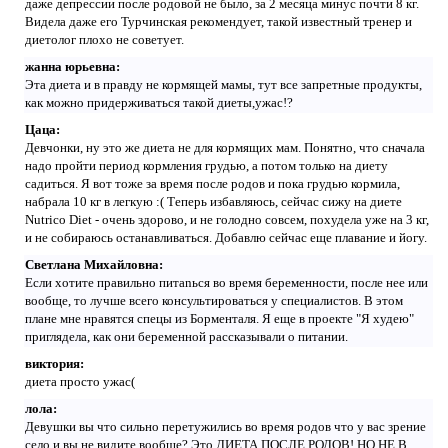
даже депрессии после родовой не было, за 2 месяца минус почти 8 кг.
Видела даже его Турчинская рекомендует, такой известный тренер и
диетолог плохо не советует.
жанна юрьевна:
Эта диета и в правду не кормящей мамы, тут все запретные продукты,
как можно придерживаться такой диеты,ужас!?
Цаца:
Девчонки, ну это же диета не для кормящих мам. Понятно, что сначала
надо пройти период кормления грудью, а потом только на диету
садиться. Я вот тоже за время после родов и пока грудью кормила,
набрала 10 кг в легкую :( Теперь избавляюсь, сейчас сижу на диете
Nutrico Diet - очень здорово, и не голодно совсем, похудела уже на 3 кг,
и не собираюсь останавливаться. Добавлю сейчас еще плавание и йогу.
Светлана Михайловна:
Если хотите правильно питаnься во время беременности, после нее или
вообще, то лучше всего консультироваться у специалистов. В этом
плане мне нравятся спецы из Борменталя. Я еще в проекте "Я худею"
приглядела, как они беременной рассказывали о питании.
виктория:
диета просто ужас(
лола:
Девушки вы что сильно перетужились во время родов что у вас зрение
село и вы не видите вообще? Это ДИЕТА ПОСЛЕ РОДОВ! НО НЕ В