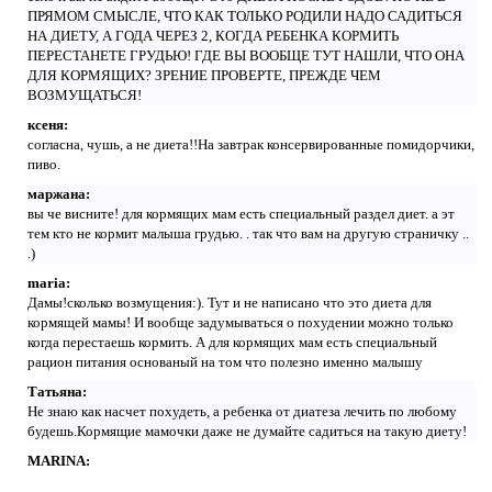
ПРЯМОМ СМЫСЛЕ, ЧТО КАК ТОЛЬКО РОДИЛИ НАДО САДИТЬСЯ
НА ДИЕТУ, А ГОДА ЧЕРЕЗ 2, КОГДА РЕБЕНКА КОРМИТЬ
ПЕРЕСТАНЕТЕ ГРУДЬЮ! ГДЕ ВЫ ВООБЩЕ ТУТ НАШЛИ, ЧТО ОНА
ДЛЯ КОРМЯЩИХ? ЗРЕНИЕ ПРОВЕРТЕ, ПРЕЖДЕ ЧЕМ
ВОЗМУЩАТЬСЯ!
ксеня:
согласна, чушь, а не диета!!На завтрак консервированные помидорчики,
пиво.
маржана:
вы че висните! для кормящих мам есть специальный раздел диет. а эт
тем кто не кормит малыша грудью. . так что вам на другую страничку ..
.)
maria:
Дамы!сколько возмущения:). Тут и не написано что это диета для
кормящей мамы! И вообще задумываться о похудении можно только
когда перестаешь кормить. А для кормящих мам есть специальный
рацион питания основаный на том что полезно именно малышу
Татьяна:
Не знаю как насчет похудеть, а ребенка от диатеза лечить по любому
будешь.Кормящие мамочки даже не думайте садиться на такую диету!
MARINA: