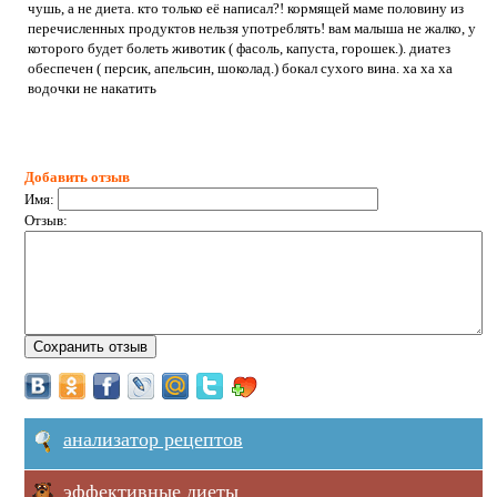
чушь, а не диета. кто только её написал?! кормящей маме половину из
перечисленных продуктов нельзя употреблять! вам малыша не жалко, у
которого будет болеть животик ( фасоль, капуста, горошек.). диатез
обеспечен ( персик, апельсин, шоколад.) бокал сухого вина. ха ха ха
водочки не накатить
Добавить отзыв
Имя:
Отзыв:
анализатор рецептов
эффективные диеты