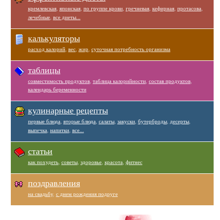
кремлевская
,
японская
,
по группе крови
,
гречневая
,
кефирная
,
протасова
,
лечебные
,
все диеты...
калькуляторы
расход калорий
,
вес
,
жир
,
суточная потребность организма
таблицы
совместимость продуктов
,
таблица калорийности
,
состав продуктов
,
календарь беременности
кулинарные рецепты
первые блюда
,
вторые блюда
,
салаты
,
закуски
,
бутерброды
,
десерты
,
выпечка
,
напитки
,
все...
статьи
как похудеть
,
советы
,
здоровье
,
красота
,
фитнес
поздравления
на свадьбу
,
с днем рождения подруге